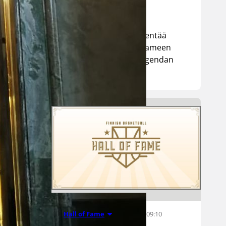
Luhtasen valinta täydentää
vuonna 2026 Hall of Fameen
nostettavien viiden legendan
ryhmän.
15.05.2026 09:10
Hall of Fame