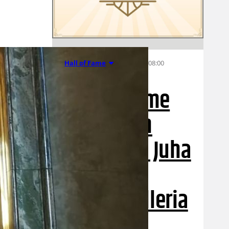
17.05.2026 08:00
Hall of Fame
Hall of Fame
saa uuden
jäsenen – Juha
Luhtanen
kunniagalleria
an