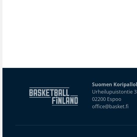
Suomen Koripallol
Urheilupuistontie 3
02200 Espoo
office@basket.fi