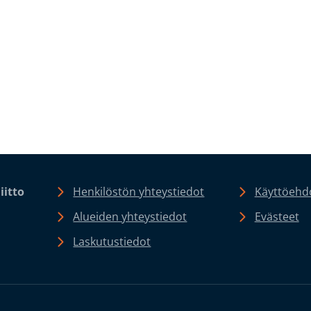
iitto
Henkilöstön yhteystiedot
Käyttöehdo
Alueiden yhteystiedot
Evästeet
Laskutustiedot