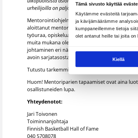
ulkopuolisista asioista. Tavoitteiden asettaminen,
Tämä sivusto käyttää eväste
urheilijoilla on paljon kokemusta, ja joista ei koska
Käytämme evästeitä tarjoama
Mentorointiohjelma Kentältä johtajuuteen 2020
ja kävijämäärämme analysoim
aloittanut mentorointiprosesit tavoitteena tukea
kumppaneillemme tietoja siitä
työuraa, opiskelua, jne. Toukokuussa järjestet
olet antanut heille tai joita o
muita mukana olevia mentoreita ja aktoreita. Sy
johtaminen eri näkökulmista, itsensä johtamisest
avoin sarjatasosta riippumatta.
Kiellä
Tutustu tarkemmin mentorointiohjelmaan:
LUE
Huom! Mentoriparien tapaamiset ovat aina luot
osallistuneiden lupa.
Yhteydenotot:
Jari Toivonen
Toiminnanjohtaja
Finnish Basketball Hall of Fame
040 5708078