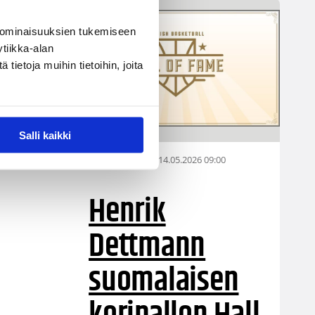
 ominaisuuksien tukemiseen
tiikka-alan
ietoja muihin tietoihin, joita
 on
le
Salli kaikki
14.05.2026 09:00
Hall of Fame
Henrik
Dettmann
suomalaisen