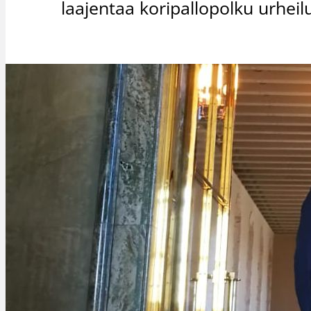
laajentaa koripallopolku urhei