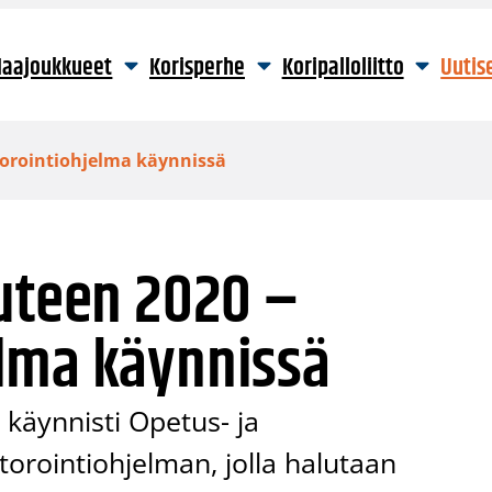
aajoukkueet
Korisperhe
Koripalloliitto
Uutis
torointiohjelma käynnissä
uuteen 2020 –
lma käynnissä
 käynnisti Opetus- ja
torointiohjelman, jolla halutaan