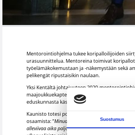
Mentorointiohjelma tukee koripalloilijoiden siir
urasuunnittelua. Mentoreina toimivat koripallota
työelämäkokemustaan ja -näkemystään sekä ammat
pelikengät ripustaisikin naulaan.
Yksi Kentältä johtajuuteen 2020-mentorointioh
maajoukkuekapteeni
Shawn Huff
, kävivät yhte
eduskunnasta käsin.
Kaunisto totesi politiikasta kiinnostuneen Huff
Suostumus
osaamista: ”
Minua ilostuttaa aina kun huomaa, mit
alleviivaa aika paljon omaakin mainetta. Siinä mi