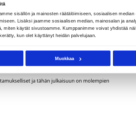
 vastuunkantaminen ja periksiantamattomuus ovat asioita, joista
itä
an puhuta liikaa
.”
mme sisällön ja mainosten räätälöimiseen, sosiaalisen median
 on täydessä vauhdissa ja pääosa pareista/kolmikoista
iseen. Lisäksi jaamme sosiaalisen median, mainosalan ja analy
 koripalloilijoiden korisuraa, urasiiirtymää, kaksoisuraa,
, miten käytät sivustoamme. Kumppanimme voivat yhdistää näitä t
ään kaikkien yhteinen tapaaminen, jossa pääsee tapaamaan
n kerätty, kun olet käyttänyt heidän palvelujaan.
ksyllä järjestetään toinen yhteistapaaminen, jossa aiheena
a yritysjohtajuuteen. Ohjelma on kaikille koripallotaustaisil
Muokkaa
 LISÄÄ.
tamukselliset ja tähän julkaisuun on molempien