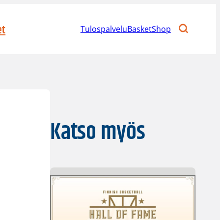
et
Tulospalvelu
BasketShop
Katso myös