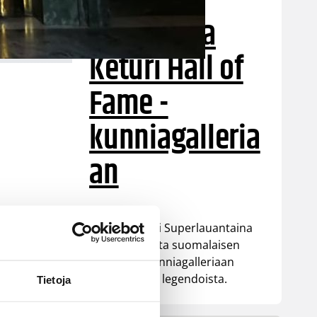
Annamaija
Keturi Hall of
Fame -
kunniagalleria
an
Keturi on yksi Superlauantaina
23. toukokuuta suomalaisen
koripallon kunniagalleriaan
nostettavista legendoista.
Tietoja
n
än