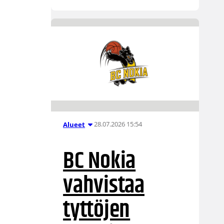
28.07.2026 15:54
Alueet
BC Nokia
vahvistaa
tyttöjen