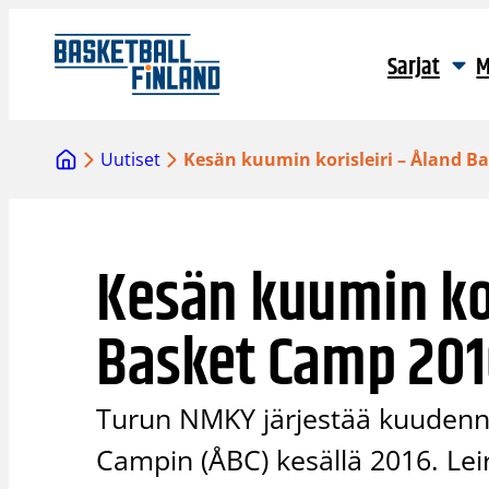
Siirry
sisältöön
Sarjat
M
Uutiset
Kesän kuumin korisleiri – Åland B
Kesän kuumin kor
Basket Camp 201
Turun NMKY järjestää kuudenn
Campin (ÅBC) kesällä 2016. Lei