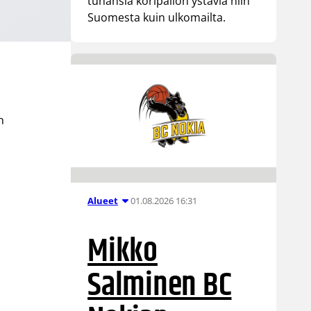
tuhansia koripallon ystäviä niin
Suomesta kuin ulkomailta.
a
n
01.08.2026 16:31
Alueet
Mikko
Salminen BC