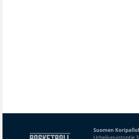
Suomen Koripallol
Urheilupuistontie 3