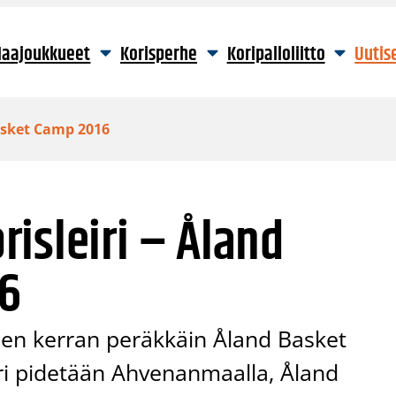
aajoukkueet
Korisperhe
Koripalloliitto
Uutis
asket Camp 2016
isleiri – Åland
6
en kerran peräkkäin Åland Basket
ri pidetään Ahvenanmaalla, Åland