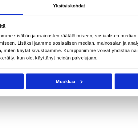
Yksityiskohdat
itä
mme sisällön ja mainosten räätälöimiseen, sosiaalisen median
iseen. Lisäksi jaamme sosiaalisen median, mainosalan ja analy
, miten käytät sivustoamme. Kumppanimme voivat yhdistää näitä t
n kerätty, kun olet käyttänyt heidän palvelujaan.
Muokkaa