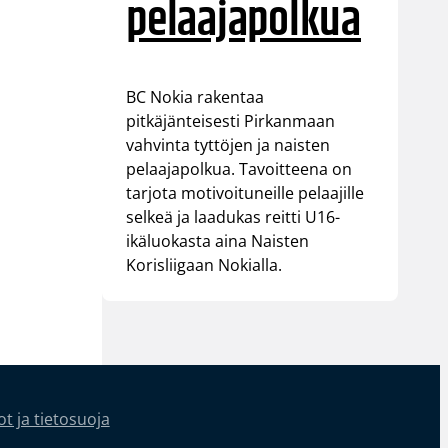
pelaajapolkua
BC Nokia rakentaa
pitkäjänteisesti Pirkanmaan
vahvinta tyttöjen ja naisten
pelaajapolkua. Tavoitteena on
tarjota motivoituneille pelaajille
selkeä ja laadukas reitti U16-
ikäluokasta aina Naisten
Korisliigaan Nokialla.
t ja tietosuoja