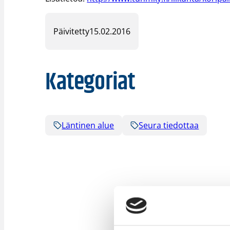
Päivitetty
15.02.2016
Kategoriat
Läntinen alue
Seura tiedottaa