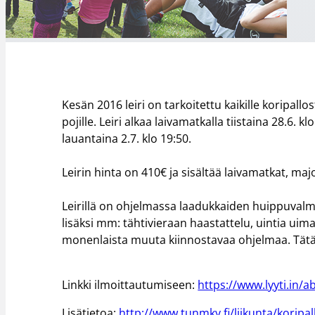
Kesän 2016 leiri on tarkoitettu kaikille koripallost
pojille. Leiri alkaa laivamatkalla tiistaina 28.
lauantaina 2.7. klo 19:50.
Leirin hinta on 410€ ja sisältää laivamatkat, ma
Leirillä on ohjelmassa laadukkaiden huippuvalme
lisäksi mm: tähtivieraan haastattelu, uintia uimah
monenlaista muuta kiinnostavaa ohjelmaa. Tätä le
Linkki ilmoittautumiseen:
https://www.lyyti.in/
Lisätietoa:
http://www.tunmky.fi/liikunta/koripa