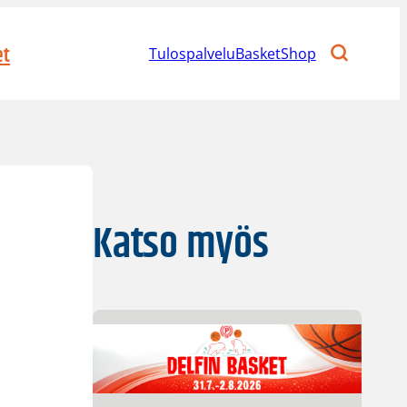
et
Tulospalvelu
BasketShop
Katso myös