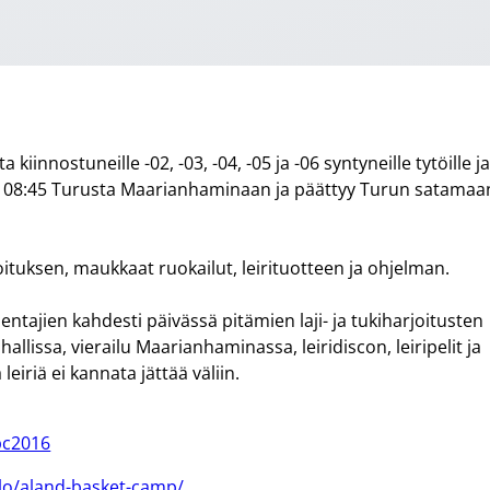
a kiinnostuneille -02, -03, -04, -05 ja -06 syntyneille tytöille j
6. klo 08:45 Turusta Maarianhaminaan ja päättyy Turun satamaa
joituksen, maukkaat ruokailut, leirituotteen ja ohjelman.
ntajien kahdesti päivässä pitämien laji- ja tukiharjoitusten
allissa, vierailu Maarianhaminassa, leiridiscon, leiripelit ja
iriä ei kannata jättää väliin.
abc2016
llo/aland-basket-camp/