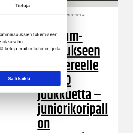
Tietoja
28.07.2026 16:04
Alueet
Stadium-
 ominaisuuksien tukemiseen
tiikka-alan
turnaukseen
ietoja muihin tietoihin, joita
Tampereelle
yli 200
Salli kaikki
joukkuetta –
juniorikoripall
on