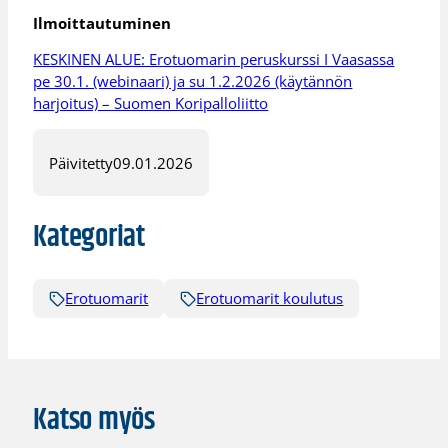
Ilmoittautuminen
KESKINEN ALUE: Erotuomarin peruskurssi I Vaasassa
pe 30.1. (webinaari) ja su 1.2.2026 (käytännön
harjoitus) – Suomen Koripalloliitto
Päivitetty
09.01.2026
Kategoriat
Erotuomarit
Erotuomarit koulutus
Katso myös