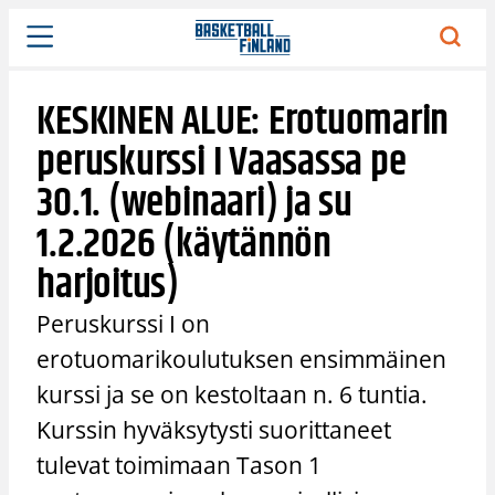
Siirry
sisältöön
KESKINEN ALUE: Erotuomarin
peruskurssi I Vaasassa pe
30.1. (webinaari) ja su
1.2.2026 (käytännön
harjoitus)
Peruskurssi I on
erotuomarikoulutuksen ensimmäinen
kurssi ja se on kestoltaan n. 6 tuntia.
Kurssin hyväksytysti suorittaneet
tulevat toimimaan Tason 1