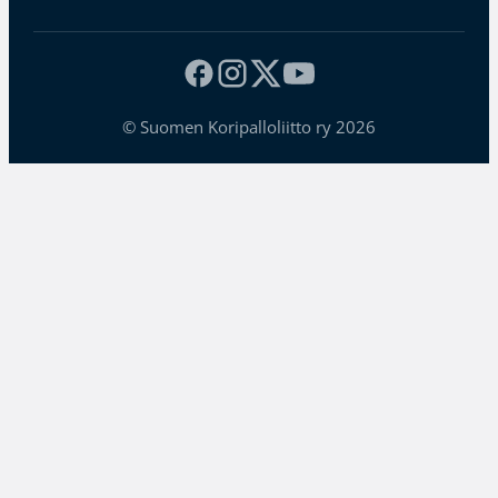
© Suomen Koripalloliitto ry 2026