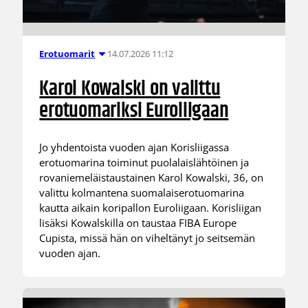
14.07.2026 11:12
Erotuomarit
Karol Kowalski on valittu
erotuomariksi Euroliigaan
Jo yhdentoista vuoden ajan Korisliigassa
erotuomarina toiminut puolalaislähtöinen ja
rovaniemeläistaustainen Karol Kowalski, 36, on
valittu kolmantena suomalaiserotuomarina
kautta aikain koripallon Euroliigaan. Korisliigan
lisäksi Kowalskilla on taustaa FIBA Europe
Cupista, missä hän on viheltänyt jo seitsemän
vuoden ajan.