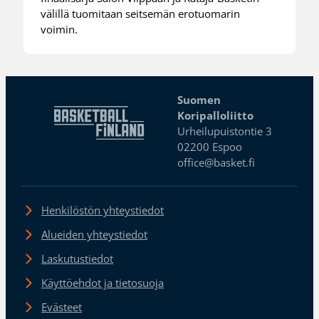
välillä tuomitaan seitsemän erotuomarin
voimin.
Suomen
Koripalloliitto
Urheilupuistontie 3
02200 Espoo
office@basket.fi
Henkilöstön yhteystiedot
Alueiden yhteystiedot
Laskutustiedot
Käyttöehdot ja tietosuoja
Evästeet