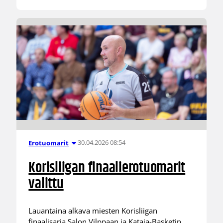
30.04.2026 08:54
Erotuomarit
Korisliigan finaalierotuomarit
valittu
Lauantaina alkava miesten Korisliigan
finaalisarja Salon Vilppaan ja Kataja-Basketin