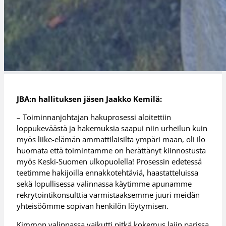
JBA:n hallituksen jäsen Jaakko Kemilä:
– Toiminnanjohtajan hakuprosessi aloitettiin
loppukeväästä ja hakemuksia saapui niin urheilun kuin
myös liike-elämän ammattilaisilta ympäri maan, oli ilo
huomata että toimintamme on herättänyt kiinnostusta
myös Keski-Suomen ulkopuolella! Prosessin edetessä
teetimme hakijoilla ennakkotehtäviä, haastatteluissa
sekä lopullisessa valinnassa käytimme apunamme
rekrytointikonsulttia varmistaaksemme juuri meidän
yhteisöömme sopivan henkilön löytymisen.
Kimmon valinnassa vaikutti pitkä kokemus lajin parissa