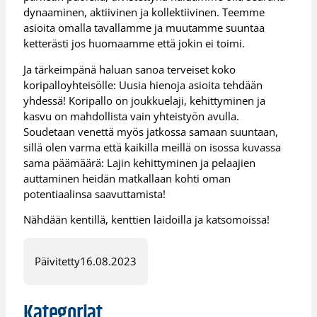
dynaaminen, aktiivinen ja kollektiivinen. Teemme
asioita omalla tavallamme ja muutamme suuntaa
ketterästi jos huomaamme että jokin ei toimi.
Ja tärkeimpänä haluan sanoa terveiset koko
koripalloyhteisölle: Uusia hienoja asioita tehdään
yhdessä! Koripallo on joukkuelaji, kehittyminen ja
kasvu on mahdollista vain yhteistyön avulla.
Soudetaan venettä myös jatkossa samaan suuntaan,
sillä olen varma että kaikilla meillä on isossa kuvassa
sama päämäärä: Lajin kehittyminen ja pelaajien
auttaminen heidän matkallaan kohti oman
potentiaalinsa saavuttamista!
Nähdään kentillä, kenttien laidoilla ja katsomoissa!
Päivitetty
16.08.2023
Kategoriat