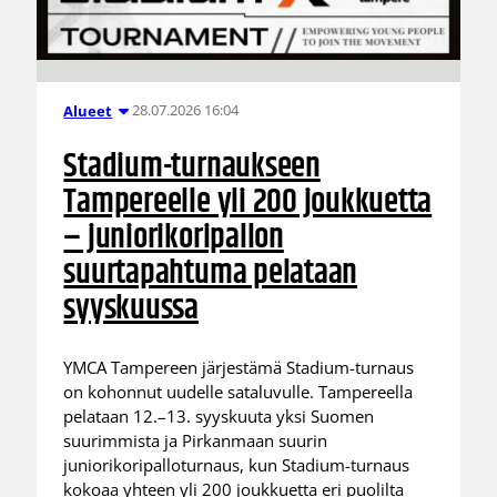
28.07.2026 16:04
Alueet
Stadium-turnaukseen
Tampereelle yli 200 joukkuetta
– juniorikoripallon
suurtapahtuma pelataan
syyskuussa
YMCA Tampereen järjestämä Stadium-turnaus
on kohonnut uudelle sataluvulle. Tampereella
pelataan 12.–13. syyskuuta yksi Suomen
suurimmista ja Pirkanmaan suurin
juniorikoripalloturnaus, kun Stadium-turnaus
kokoaa yhteen yli 200 joukkuetta eri puolilta