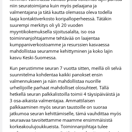
niin seuratoimijana kuin myös pelaajana ja
valmentajana ja tätä kautta olemassa oleva todella
laaja kontaktiverkosto koripalloperheessä. Tätäkin
suurempi merkitys oli yli 20 vuoden
myyntikokemuksella sijoitusalalta, iso osa
toiminnanjohtajamme tehtävää on laajentaa
kumppaniverkostoamme ja resurssien kasvaessa
mahdollistaa seuramme kehittyminen ja koko lajin
kasvu Keski-Suomessa.
Kun perustimme seuran 7 vuotta sitten, meillä oli selvä
suunnitelma kohdentaa kaikki panokset ensin
valmennukseen ja näin mahdollistaa nuorille
urheilijoille parhaat mahdolliset olosuhteet. Tällä
hetkellä seuran palkkalistoilla toimii 4 täysipäiväistä ja
3 osa-aikaista valmentajaa. Ammattilaisen
palkkaaminen myös seuran taustoille on suoraa
jatkumoa seuran kehittämiselle, tämä vauhdittaa myös
seuraavaa tavoitettamme maamme ensimmäisistä
korkeakoulujoukkueista. Toiminnanjohtaja tulee