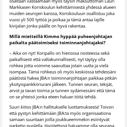
osaltaan vastaamaan myös täysin maksuttoman Lauri
Markkasen Koriskoulun kehittämisestä yhdessä alueen
muiden seurojen kanssa, Koriskouluun osallistuu joka
vuosi yli 500 tyttöä ja poikaa ja tämä antaa lajille
kivijalan jonka päälle on hyvä rakentaa.
Millä mietteillä Kimmo hyppää puheenjohtajan
paikalta päätoimiseksi toiminnanjohtajaksi?
– Aika on nyt! Koripallo on hienossa nosteessa sekä
paikallisesti että valtakunnallisesti, nyt täytyy olla
rohkea jotta voimme saavuttaa jotain uutta ja vielä
isompaa. Tämä rohkeus oli myös keskiössä tehdessäni
päätöstä hakea JBA:n toiminnanjohtajan paikkaa pitkän
yksityispankkiiriurani jälkeen. Tunnen seuran, tekijät,
arvot ja tavan toimia ja tunnen sydämessäni että tämä
on se yhteisö jonka eteen haluan töitä tehdä.
Suuri kiitos JBA:n hallitukselle luottamuksesta! Toivon
että pystyn kehittämään JBA:ta myös organisaationa
samaan suuntaan joilla joukkueemmekin esiintyvät
parketin puolella, tiivistettynä haluamme olla seurana