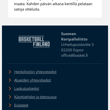
maata. Kahden päivän aikana kentillä pelataan
satoja otteluita.
Suomen
Koripalloliitto
Urheilupuistontie 3
02200 Espoo
office@basket.fi
Henkilöstön yhteystiedot
Alueiden yhteystiedot
Laskutustiedot
Käyttöehdot ja tietosuoja
Evästeet