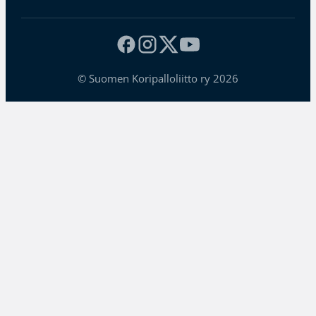
© Suomen Koripalloliitto ry 2026