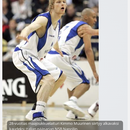
28-vuotias maajoukkuelaituri Kimmo Muurinen siirtyy alkavaksi
kaudeksi Italian pääsarjan NSB Napoliin.