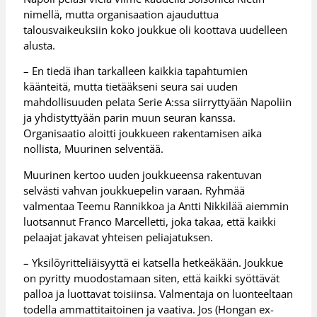
nimellä, mutta organisaation ajauduttua
talousvaikeuksiin koko joukkue oli koottava uudelleen
alusta.
– En tiedä ihan tarkalleen kaikkia tapahtumien
käänteitä, mutta tietääkseni seura sai uuden
mahdollisuuden pelata Serie A:ssa siirryttyään Napoliin
ja yhdistyttyään parin muun seuran kanssa.
Organisaatio aloitti joukkueen rakentamisen aika
nollista, Muurinen selventää.
Muurinen kertoo uuden joukkueensa rakentuvan
selvästi vahvan joukkuepelin varaan. Ryhmää
valmentaa Teemu Rannikkoa ja Antti Nikkilää aiemmin
luotsannut Franco Marcelletti, joka takaa, että kaikki
pelaajat jakavat yhteisen peliajatuksen.
– Yksilöyritteliäisyyttä ei katsella hetkeäkään. Joukkue
on pyritty muodostamaan siten, että kaikki syöttävät
palloa ja luottavat toisiinsa. Valmentaja on luonteeltaan
todella ammattitaitoinen ja vaativa. Jos (Hongan ex-