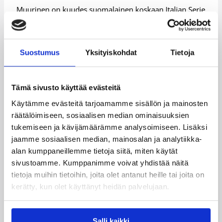
Muurinen on kuudes suomalainen koskaan Italian Serie
A:ssa. Muurisen lisäksi Italiassa ovat ammattikoripalloa
pelanneet Martti Kuisma, Hanno Möttölä, Teemu
Rannikko, Tuukka Kotti ja edelleen Italiassa pelaava
Petteri Koponen.
Suostumus
Yksityiskohdat
Tietoja
Lisätietoja:
Italian liigan verkkopalvelu
Tämä sivusto käyttää evästeitä
Päivitetty
15.09.2009
Käytämme evästeitä tarjoamamme sisällön ja mainosten
räätälöimiseen, sosiaalisen median ominaisuuksien
tukemiseen ja kävijämäärämme analysoimiseen. Lisäksi
Henkilöt
jaamme sosiaalisen median, mainosalan ja analytiikka-
alan kumppaneillemme tietoja siitä, miten käytät
sivustoamme. Kumppanimme voivat yhdistää näitä
Hanno Möttölä
Martti Kuisma
tietoja muihin tietoihin, joita olet antanut heille tai joita on
Petteri Koponen
Teemu Rannikko
kerätty, kun olet käyttänyt heidän palvelujaan.
Tuukka Kotti
Salli kaikki