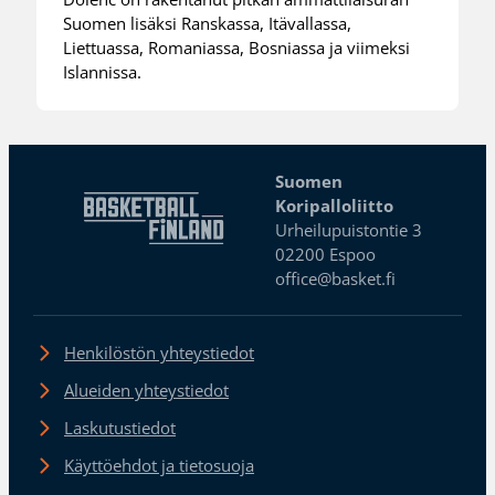
Suomen lisäksi Ranskassa, Itävallassa,
Liettuassa, Romaniassa, Bosniassa ja viimeksi
Islannissa.
Suomen
Koripalloliitto
Urheilupuistontie 3
02200 Espoo
office@basket.fi
Henkilöstön yhteystiedot
Alueiden yhteystiedot
Laskutustiedot
Käyttöehdot ja tietosuoja