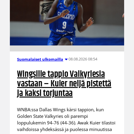
08.08.2026 08:54
Suomalaiset ulkomailla
Wingsille tappio Valkyriesia
vastaan – Kuier neljä pistettä
ja kaksi torjuntaa
WNBA:ssa Dallas Wings kärsi tappion, kun
Golden State Valkyries oli parempi
loppulukemin 94-76 (44-36). Awak Kuier tilastoi
vaihdoissa yhdeksässä ja puolessa minuutissa