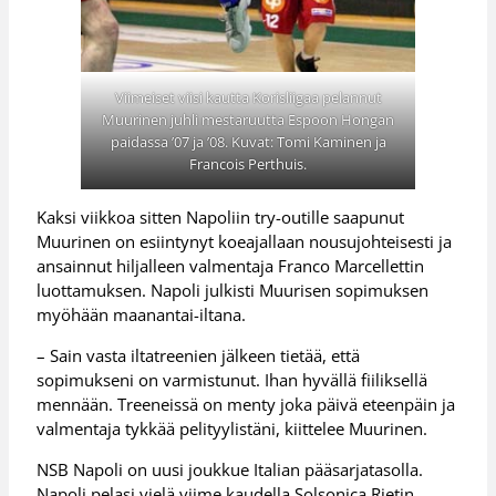
Viimeiset viisi kautta Korisliigaa pelannut
Muurinen juhli mestaruutta Espoon Hongan
paidassa ’07 ja ’08. Kuvat: Tomi Kaminen ja
Francois Perthuis.
Kaksi viikkoa sitten Napoliin try-outille saapunut
Muurinen on esiintynyt koeajallaan nousujohteisesti ja
ansainnut hiljalleen valmentaja Franco Marcellettin
luottamuksen. Napoli julkisti Muurisen sopimuksen
myöhään maanantai-iltana.
– Sain vasta iltatreenien jälkeen tietää, että
sopimukseni on varmistunut. Ihan hyvällä fiiliksellä
mennään. Treeneissä on menty joka päivä eteenpäin ja
valmentaja tykkää pelityylistäni, kiittelee Muurinen.
NSB Napoli on uusi joukkue Italian pääsarjatasolla.
Napoli pelasi vielä viime kaudella Solsonica Rietin