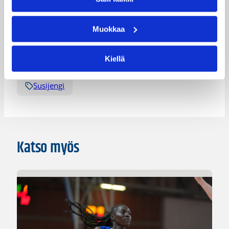
Kategoriat
Muokkaa
Maajoukkue
Maajoukkueet
Kiellä
Pääjuttu
Suomalaiset ulkomailla
Susijengi
Katso myös