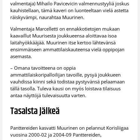
valmentaja) Mihailo Pavicevicin valmennustyyliä joskus
kauhistellaan, tämä kaveri on luonteeltaan vielä astetta
räiskyvämpi, naurahtaa Muurinen.
Valmentaja Marcelletti on ennakkotietojen mukaan
kaavaillut Muurisesta joukkueensa aloittavaa isoa
laitahyökkääjää. Muurinen itse kertoo lähtevänsä
ensimmäiseen ammattilaiskauteensa vielä oppipojan
asemasta.
– Omana tavoitteena on oppia
ammattilaiskoripalloilijan tavoille, pysyä joukkueen
vauhdissa kiinni sekä todistaa pystyvänsä pelaamaan
tällä tasolla. Tuleva kausi on myös loistava tilaisuus
antaa näyttöjä tulevaisuutta varten.
Tasaista jälkeä
Panttereiden kasvatti Muurinen on pelannut Korisliigaa
vuosina 2000-02 ja 2004-09 Panttereiden,