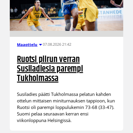
07.08.2026 21:42
Maaottelu
Ruotsi piirun verran
Susiladiesia parempi
Tukholmassa
Susiladies päätti Tukholmassa pelatun kahden
ottelun mittaisen miniturnauksen tappioon, kun
Ruotsi oli parempi loppulukemin 73-68 (33-47).
Suomi pelaa seuraavan kerran ensi
viikonloppuna Helsingissä.