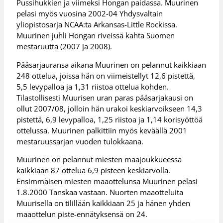
Pussihukkien ja viimeksi Hongan paidassa. Muurinen
pelasi myös vuosina 2002-04 Yhdysvaltain
yliopistosarja NCAA:ta Arkansas-Little Rockissa.
Muurinen juhli Hongan riveissä kahta Suomen
mestaruutta (2007 ja 2008).
Pääsarjauransa aikana Muurinen on pelannut kaikkiaan
248 ottelua, joissa hän on viimeistellyt 12,6 pistettä,
5,5 levypalloa ja 1,31 riistoa ottelua kohden.
Tilastollisesti Muurisen uran paras pääsarjakausi on
ollut 2007/08, jolloin hän urakoi keskiarvoikseen 14,3
pistettä, 6,9 levypalloa, 1,25 riistoa ja 1,14 korisyöttöä
ottelussa. Muurinen palkittiin myös keväällä 2001
mestaruussarjan vuoden tulokkaana.
Muurinen on pelannut miesten maajoukkueessa
kaikkiaan 87 ottelua 6,9 pisteen keskiarvolla.
Ensimmäisen miesten maaottelunsa Muurinen pelasi
1.8.2000 Tanskaa vastaan. Nuorten maaotteluita
Muurisella on tilillään kaikkiaan 25 ja hänen yhden
maaottelun piste-ennätyksensä on 24.