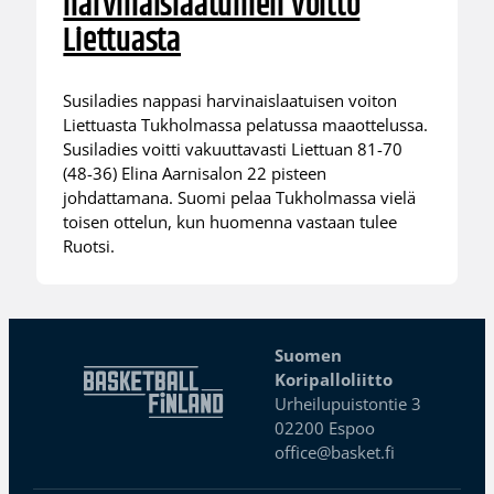
harvinaislaatuinen voitto
Liettuasta
Susiladies nappasi harvinaislaatuisen voiton
Liettuasta Tukholmassa pelatussa maaottelussa.
Susiladies voitti vakuuttavasti Liettuan 81-70
(48-36) Elina Aarnisalon 22 pisteen
johdattamana. Suomi pelaa Tukholmassa vielä
toisen ottelun, kun huomenna vastaan tulee
Ruotsi.
Suomen
Koripalloliitto
Urheilupuistontie 3
02200 Espoo
office@basket.fi