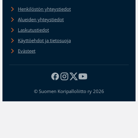
Henkilöstön yhteystiedot
Alueiden yhteystiedot
Laskutustiedot
Käyttöehdot ja tietosuoja
Evästeet
© Suomen Koripalloliitto ry 2026