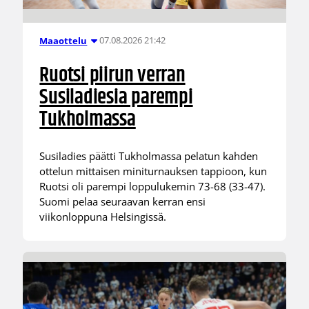
07.08.2026 21:42
Maaottelu
Ruotsi piirun verran
Susiladiesia parempi
Tukholmassa
Susiladies päätti Tukholmassa pelatun kahden
ottelun mittaisen miniturnauksen tappioon, kun
Ruotsi oli parempi loppulukemin 73-68 (33-47).
Suomi pelaa seuraavan kerran ensi
viikonloppuna Helsingissä.