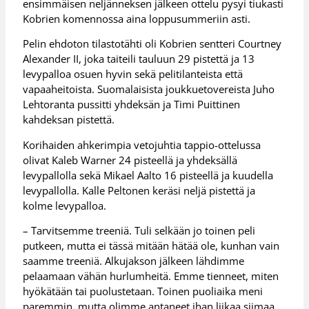
ensimmäisen neljänneksen jälkeen ottelu pysyi tiukasti
Kobrien komennossa aina loppusummeriin asti.
Pelin ehdoton tilastotähti oli Kobrien sentteri Courtney
Alexander II, joka taiteili tauluun 29 pistettä ja 13
levypalloa osuen hyvin sekä pelitilanteista että
vapaaheitoista. Suomalaisista joukkuetovereista Juho
Lehtoranta pussitti yhdeksän ja Timi Puittinen
kahdeksan pistettä.
Korihaiden ahkerimpia vetojuhtia tappio-ottelussa
olivat Kaleb Warner 24 pisteellä ja yhdeksällä
levypallolla sekä Mikael Aalto 16 pisteellä ja kuudella
levypallolla. Kalle Peltonen keräsi neljä pistettä ja
kolme levypalloa.
– Tarvitsemme treeniä. Tuli selkään jo toinen peli
putkeen, mutta ei tässä mitään hätää ole, kunhan vain
saamme treeniä. Alkujakson jälkeen lähdimme
pelaamaan vähän hurlumheitä. Emme tienneet, miten
hyökätään tai puolustetaan. Toinen puoliaika meni
paremmin, mutta olimme antaneet ihan liikaa siimaa,