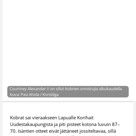
Courtney Alexander II on ollut Kobrien onnistujia alkukaudella.
Kuva: Pasi Ahola / Korisliiga
Kobrat sai vieraakseen Lapualle Korihait
Uudestakaupungista ja piti pisteet kotona luvuin 87–
70. Isäntien otteet eivät jättäneet jossiteltavaa, sillä