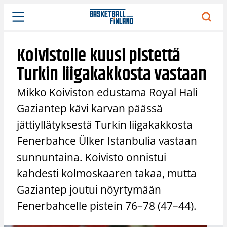
Siirry
sisältöön
Koivistolle kuusi pistettä
Turkin liigakakkosta vastaan
Mikko Koiviston edustama Royal Hali
Gaziantep kävi karvan päässä
jättiyllätyksestä Turkin liigakakkosta
Fenerbahce Ülker Istanbulia vastaan
sunnuntaina. Koivisto onnistui
kahdesti kolmoskaaren takaa, mutta
Gaziantep joutui nöyrtymään
Fenerbahcelle pistein 76–78 (47–44).