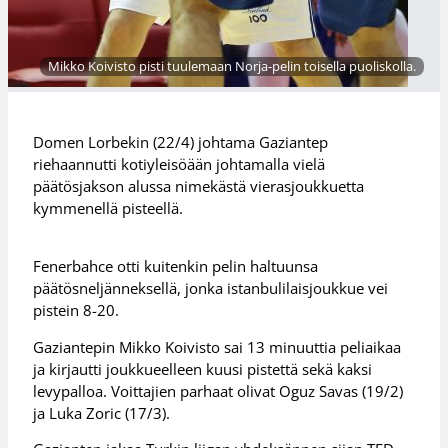
Mikko Koivisto pisti tuulemaan Norja-pelin toisella puoliskolla.
Domen Lorbekin (22/4) johtama Gaziantep
riehaannutti kotiyleisöään johtamalla vielä
päätösjakson alussa nimekästä vierasjoukkuetta
kymmenellä pisteellä.
Fenerbahce otti kuitenkin pelin haltuunsa
päätösneljänneksellä, jonka istanbulilaisjoukkue vei
pistein 8-20.
Gaziantepin Mikko Koivisto sai 13 minuuttia peliaikaa
ja kirjautti joukkueelleen kuusi pistettä sekä kaksi
levypalloa. Voittajien parhaat olivat Oguz Savas (19/2)
ja Luka Zoric (17/3).