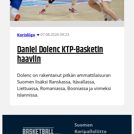
07.08.2026 09:23
Korisliiga
Daniel Dolenc KTP-Basketin
haaviin
Dolenc on rakentanut pitkän ammattilaisuran
Suomen lisäksi Ranskassa, Itävallassa,
Liettuassa, Romaniassa, Bosniassa ja viimeksi
Islannissa.
Suomen
Koripalloliitto