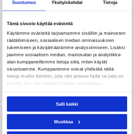
08.08.2026 08:54
Suomalaiset ulkomailla
Suostumus
Yksityiskohdat
Tietoja
Wingsille tappio Valkyriesia
vastaan – Kuier neljä pistettä
Tämä sivusto käyttää evästeitä
ja kaksi torjuntaa
Käytämme evästeitä tarjoamamme sisällön ja mainosten
räätälöimiseen, sosiaalisen median ominaisuuksien
tukemiseen ja kävijämäärämme analysoimiseen. Lisäksi
WNBA:ssa Dallas Wings kärsi tappion, kun
jaamme sosiaalisen median, mainosalan ja analytiikka-
Golden State Valkyries oli parempi
alan kumppaneillemme tietoja siitä, miten käytät
loppulukemin 94-76 (44-36). Awak Kuier tilastoi
sivustoamme. Kumppanimme voivat yhdistää näitä
vaihdoissa yhdeksässä ja puolessa minuutissa
tietoja muihin tietoihin, joita olet antanut heille tai joita on
neljä pistettä, yhden levypallon ja kaksi
kerätty, kun olet käyttänyt heidän palvelujaan.
torjuntaa.
Salli kaikki
Muokkaa