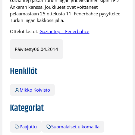
Gaziantep jakaa Turkin liigan yhdeksännen sijan TED
Ankaran kanssa. Joukkueet ovat voittaneet
pelaamastaan 25 ottelusta 11. Fenerbahce pysyttelee
Turkin liigan kakkossijalla.
Ottelutilastot:
Gaziantep – Fenerbahce
Päivitetty
06.04.2014
Henkilöt
Mikko Koivisto
Kategoriat
Pääjuttu
Suomalaiset ulkomailla