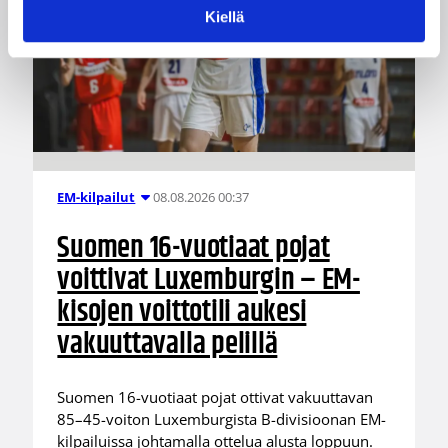
Kiellä
08.08.2026 00:37
EM-kilpailut
Suomen 16-vuotiaat pojat
voittivat Luxemburgin – EM-
kisojen voittotili aukesi
vakuuttavalla pelillä
Suomen 16-vuotiaat pojat ottivat vakuuttavan
85–45-voiton Luxemburgista B-divisioonan EM-
kilpailuissa johtamalla ottelua alusta loppuun.