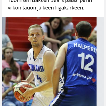
viikon tauon jälkeen liigakärkeen.