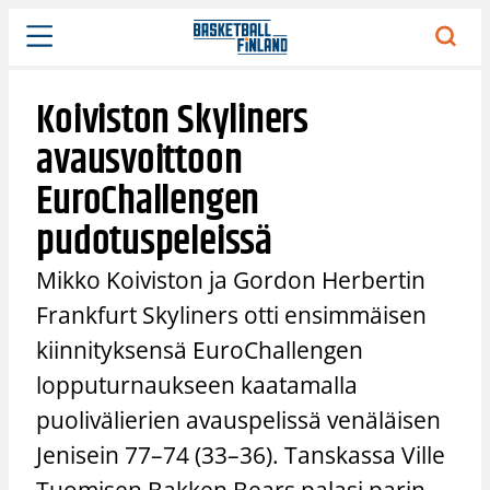
Siirry
sisältöön
Koiviston Skyliners
avausvoittoon
EuroChallengen
pudotuspeleissä
Mikko Koiviston ja Gordon Herbertin
Frankfurt Skyliners otti ensimmäisen
kiinnityksensä EuroChallengen
lopputurnaukseen kaatamalla
puolivälierien avauspelissä venäläisen
Jenisein 77–74 (33–36). Tanskassa Ville
Tuomisen Bakken Bears palasi parin