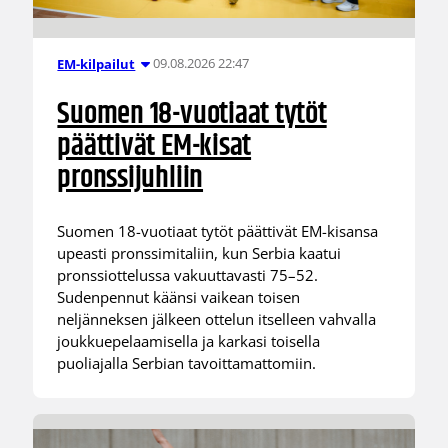
09.08.2026 22:47
EM-kilpailut
Suomen 18-vuotiaat tytöt
päättivät EM-kisat
pronssijuhliin
Suomen 18-vuotiaat tytöt päättivät EM-kisansa
upeasti pronssimitaliin, kun Serbia kaatui
pronssiottelussa vakuuttavasti 75–52.
Sudenpennut käänsi vaikean toisen
neljänneksen jälkeen ottelun itselleen vahvalla
joukkuepelaamisella ja karkasi toisella
puoliajalla Serbian tavoittamattomiin.