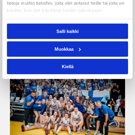
tietoja muihin tietoihin, joita olet antanut heille tai joita on
Pääjuttu
Suomalaiset ulkomailla
kerätty, kun olet käyttänyt heidän palvelujaan.
Salli kaikki
Katso myös
Muokkaa
Kiellä