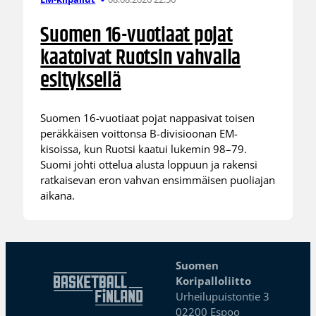
Suomen 16-vuotiaat pojat
kaatoivat Ruotsin vahvalla
esityksellä
Suomen 16-vuotiaat pojat nappasivat toisen
peräkkäisen voittonsa B-divisioonan EM-
kisoissa, kun Ruotsi kaatui lukemin 98–79.
Suomi johti ottelua alusta loppuun ja rakensi
ratkaisevan eron vahvan ensimmäisen puoliajan
aikana.
Suomen
Koripalloliitto
Urheilupuistontie 3
02200 Espoo