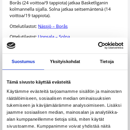
Borås (24 voittoa/9 tappiota) jatkaa Basketliganin
kolmannella sijalla. Solna jatkaa seitsemäntenä (14
voittoa/19 tappiota).
Ottelutilastot:
Nässjö – Borås
Ottelutilastot:
Uppsala – Solna
Päivitetty
11.03.2015
Suostumus
Yksityiskohdat
Tietoja
Henkilöt
Tämä sivusto käyttää evästeitä
Käytämme evästeitä tarjoamamme sisällön ja mainosten
Johannes Voigtmann
Mikko Koivisto
räätälöimiseen, sosiaalisen median ominaisuuksien
Samuel Haanpää
tukemiseen ja kävijämäärämme analysoimiseen. Lisäksi
jaamme sosiaalisen median, mainosalan ja analytiikka-
Kategoriat
alan kumppaneillemme tietoja siitä, miten käytät
sivustoamme. Kumppanimme voivat yhdistää näitä