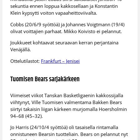
sekuntia ennen loppua kakkosellaan ja Konstantin
Klein kypsytti voiton vapaaheittoviivalta.
Cobbs (20/6/9 syöttöä) ja Johannes Voigtmann (19/4)
olivat voittajien parhaat. Mikko Koivisto ei pelannut.
Joukkueet kohtaavat seuraavan kerran perjantaina
Venäjällä.
Ottelutilastot:
Frankfurt – Jenisei
Tuomisen Bears sarjakärkeen
Viimeiset viikot Tanskan Basketligaenin kakkossijalla
viihtynyt, Ville Tuomisen valmentama Bakken Bears
siirtyi takaisin liigan kärkeen murjomalla Hoersholmin
94–68 (45–32).
Jo Harris (24/10/4 syöttöä) oli tasaisella rintamalla
onnistuneen Bearsin tuotteliain. Bears on pelannut nyt