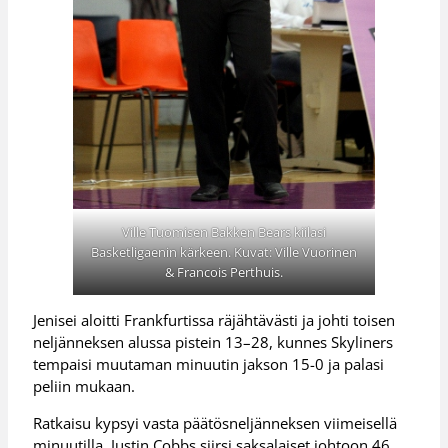
Ville Tuomisen Bakken Bears kiilasi
Basketligaenin kärkeen. Kuvat: Ville Vuorinen
& Francois Perthuis.
Jenisei aloitti Frankfurtissa räjähtävästi ja johti toisen
neljänneksen alussa pistein 13–28, kunnes Skyliners
tempaisi muutaman minuutin jakson 15-0 ja palasi
peliin mukaan.
Ratkaisu kypsyi vasta päätösneljänneksen viimeisellä
minuutilla. Justin Cobbs siirsi saksalaiset johtoon 46