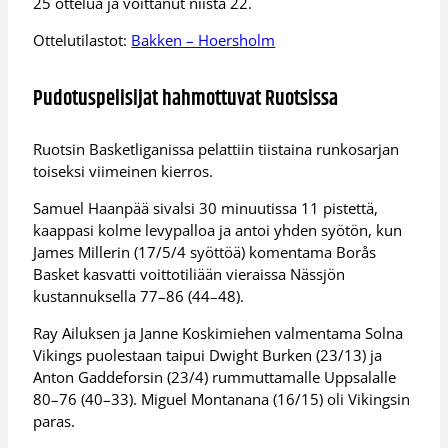
25 ottelua ja voittanut niistä 22.
Ottelutilastot:
Bakken – Hoersholm
Pudotuspelisijat hahmottuvat Ruotsissa
Ruotsin Basketliganissa pelattiin tiistaina runkosarjan
toiseksi viimeinen kierros.
Samuel Haanpää sivalsi 30 minuutissa 11 pistettä,
kaappasi kolme levypalloa ja antoi yhden syötön, kun
James Millerin (17/5/4 syöttöä) komentama Borås
Basket kasvatti voittotiliään vieraissa Nässjön
kustannuksella 77–86 (44–48).
Ray Ailuksen ja Janne Koskimiehen valmentama Solna
Vikings puolestaan taipui Dwight Burken (23/13) ja
Anton Gaddeforsin (23/4) rummuttamalle Uppsalalle
80–76 (40–33). Miguel Montanana (16/15) oli Vikingsin
paras.