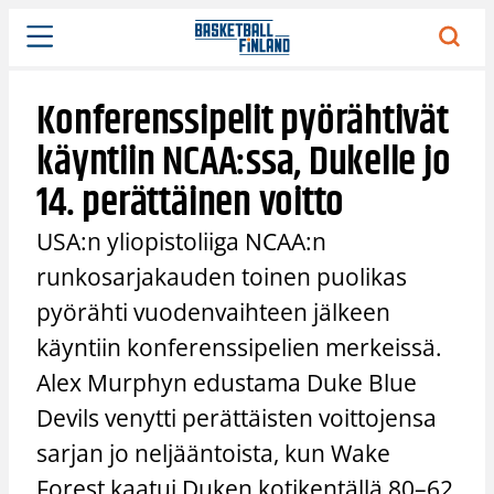
Siirry
sisältöön
Konferenssipelit pyörähtivät
käyntiin NCAA:ssa, Dukelle jo
14. perättäinen voitto
USA:n yliopistoliiga NCAA:n
runkosarjakauden toinen puolikas
pyörähti vuodenvaihteen jälkeen
käyntiin konferenssipelien merkeissä.
Alex Murphyn edustama Duke Blue
Devils venytti perättäisten voittojensa
sarjan jo neljääntoista, kun Wake
Forest kaatui Duken kotikentällä 80–62