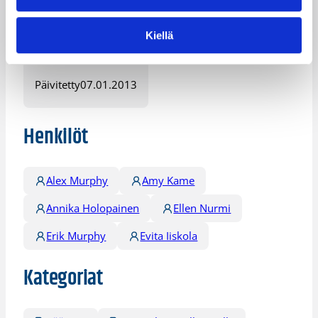
UMBC:
Bria White 15/4.
Maine:
Courtney Anderson 17/2.
Kiellä
S.Weckström:
Ei pelannut.
Päivitetty
07.01.2013
Henkilöt
Alex Murphy
Amy Kame
Annika Holopainen
Ellen Nurmi
Erik Murphy
Evita Iiskola
Kategoriat