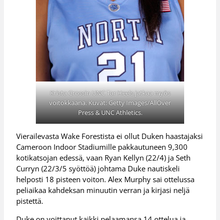
Krista Grossin UNC Tar Heels jatkaa myös
voitokkaana. Kuvat: Getty Images/AllOver
Press & UNC Athletics.
Vierailevasta Wake Forestista ei ollut Duken haastajaksi
Cameroon Indoor Stadiumille pakkautuneen 9,300
kotikatsojan edessä, vaan Ryan Kellyn (22/4) ja Seth
Curryn (22/3/5 syöttöä) johtama Duke nautiskeli
helposti 18 pisteen voiton. Alex Murphy sai ottelussa
peliaikaa kahdeksan minuutin verran ja kirjasi neljä
pistettä.
Duke on voittanut kaikki pelaamansa 14 ottelua ja