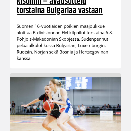
kisoihin – avausottelu
torstaina Bulgariaa vastaan
Suomen 16-vuotiaiden poikien maajoukkue
aloittaa B-divisioonan EM-kilpailut torstaina 6.8.
Pohjois-Makedonian Skopjessa. Sudenpennut
pelaa alkulohkossa Bulgarian, Luxemburgin,
Ruotsin, Norjan sekä Bosnia ja Hertsegovinan
kanssa.