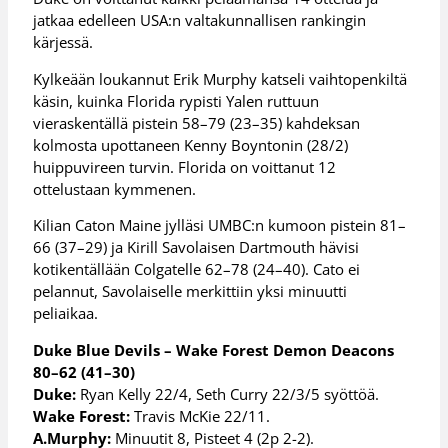
jatkaa edelleen USA:n valtakunnallisen rankingin
kärjessä.
Kylkeään loukannut Erik Murphy katseli vaihtopenkiltä
käsin, kuinka Florida rypisti Yalen ruttuun
vieraskentällä pistein 58–79 (23–35) kahdeksan
kolmosta upottaneen Kenny Boyntonin (28/2)
huippuvireen turvin. Florida on voittanut 12
ottelustaan kymmenen.
Kilian Caton Maine jylläsi UMBC:n kumoon pistein 81–
66 (37–29) ja Kirill Savolaisen Dartmouth hävisi
kotikentällään Colgatelle 62–78 (24–40). Cato ei
pelannut, Savolaiselle merkittiin yksi minuutti
peliaikaa.
Duke Blue Devils – Wake Forest Demon Deacons
80–62 (41–30)
Duke:
Ryan Kelly 22/4, Seth Curry 22/3/5 syöttöä.
Wake Forest:
Travis McKie 22/11.
A.Murphy:
Minuutit 8, Pisteet 4 (2p 2-2).