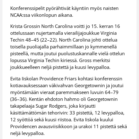
Konferenssipelit pyörähtivät käyntiin myös naisten
NCAA:ssa viikonlopun aikana.
Krista Grossin North Carolina voitti jo 15. kerran 16
ottelussaan nujertamalla vierailijajoukkue Virginia
Techin 48–45 (22–22). North Carolina johti ottelua
toisella puoliajalla parhaimmillaan jo kymmenellä
pisteellä, mutta joutui puolustuskannalle vielä ottelun
lopussa Virginia Techin kiriessä. Gross merkitsi
joukkueelleen neljä pistettä ja kuusi levypalloa.
Evita Iiskolan Providence Friars kohtasi konferenssin
kotiavauksessaan väkivahvan Georgetownin ja joutui
myöntämään vieraat paremmakseen luvuin 64–79
(36–36). Kentän ehdoton hahmo oli Georgetownin
takapelaaja Sugar Rodgers, joka kirjautti
käsittämättömän tehorivin: 33 pistettä, 12 levypalloa,
12 syöttöä sekä kuusi riistoa. Evita Iiskola kuului
Providencen avausviisikkoon ja urakoi 11 pistettä sekä
neljä levypalloa.