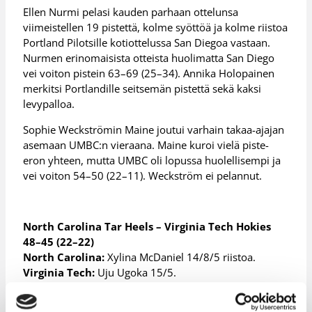
Ellen Nurmi pelasi kauden parhaan ottelunsa
viimeistellen 19 pistettä, kolme syöttöä ja kolme riistoa
Portland Pilotsille kotiottelussa San Diegoa vastaan.
Nurmen erinomaisista otteista huolimatta San Diego
vei voiton pistein 63–69 (25–34). Annika Holopainen
merkitsi Portlandille seitsemän pistettä sekä kaksi
levypalloa.
Sophie Weckströmin Maine joutui varhain takaa-ajajan
asemaan UMBC:n vieraana. Maine kuroi vielä piste-
eron yhteen, mutta UMBC oli lopussa huolellisempi ja
vei voiton 54–50 (22–11). Weckström ei pelannut.
North Carolina Tar Heels – Virginia Tech Hokies
48–45 (22–22)
North Carolina:
Xylina McDaniel 14/8/5 riistoa.
Virginia Tech:
Uju Ugoka 15/5.
K.Gross:
Aloitusviisikossa, Minuutit 23, Pisteet 4 (2p 2-
2, 3p 0-2), Levypallot 6, Riistot 1.