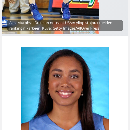
Alex Murphyn Duke on noussut USA:n yliopistojoukkueiden
rankingin kärkeen. Kuva: Getty Images/AllOver Press.