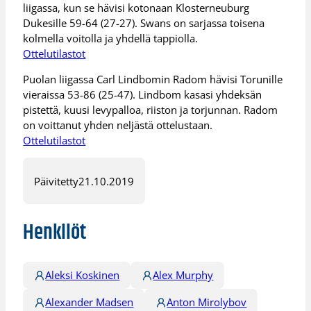
liigassa, kun se hävisi kotonaan Klosterneuburg
Dukesille 59-64 (27-27). Swans on sarjassa toisena
kolmella voitolla ja yhdellä tappiolla.
Ottelutilastot
Puolan liigassa Carl Lindbomin Radom hävisi Torunille
vieraissa 53-86 (25-47). Lindbom kasasi yhdeksän
pistettä, kuusi levypalloa, riiston ja torjunnan. Radom
on voittanut yhden neljästä ottelustaan.
Ottelutilastot
Päivitetty
21.10.2019
Henkilöt
Aleksi Koskinen
Alex Murphy
Alexander Madsen
Anton Mirolybov