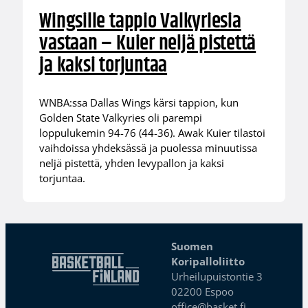
Wingsille tappio Valkyriesia
vastaan – Kuier neljä pistettä
ja kaksi torjuntaa
WNBA:ssa Dallas Wings kärsi tappion, kun
Golden State Valkyries oli parempi
loppulukemin 94-76 (44-36). Awak Kuier tilastoi
vaihdoissa yhdeksässä ja puolessa minuutissa
neljä pistettä, yhden levypallon ja kaksi
torjuntaa.
Suomen
Koripalloliitto
Urheilupuistontie 3
02200 Espoo
office@basket.fi