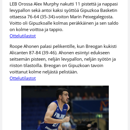
LEB Orossa Alex Murphy nakutti 11 pistettä ja nappasi
levypallon sekä antoi kaksi syöttöä Gipuzkoa Basketin
ottaessa 76-64 (35-34)-voiton Marín Peixegalegosta.
Voitto oli Gipuzkoalle kolmas peräkkäinen ja sen saldo
on kolme voittoa ja tappio.
Ottelutilastot
Roope Ahonen palasi pelikentille, kun Breogan kukisti
Alicanten 87-84 (39-46). Ahonen esiintyi edukseen
seitsemän pisteen, neljän levypallon, neljän syötön ja
riiston tilastoilla. Breogan on Gipuzkoan tavoin
voittanut kolme neljästä pelistään.
Ottelutilastot