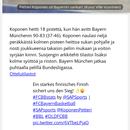
Petteri Koponen oli Bayernin sankari. (Kuva: Ville Vuorinen)
Koponen heitti 18 pistettä, kun hän avitti Bayern
Münchenin 90-83 (37-46). Koponen naulasi neljä
peräkkäistä kolmen pisteen heittoa sukan pohjalle ja
nosti joukkueensa takaisin peliin mukaan ja voiton
syrjään kiinni. Susijengin arkkitehti tilastoi lisäksi
kolme syöttöä ja riiston. Bayern München jatkaa
puhtaalla pelillä Bundesliigassa.
Ottelutilastot
Ein starkes finnisches Finish
sichert uns den Sieg!
#FCBBstats
by
@SAPSports
|
#FCBayernBasketball
#SAPsports
@KoponenPetteri
#BBL
#OLDFCBB
pic.twitter.com/6VTbeLPjaO