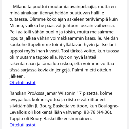
– Milanolta puuttui muutamia avainpelaajia, mutta en
minä ainakaan tiennyt heidän puuttuvan hallille
tultaessa. Olimme koko ajan askeleen terävämpiä kuin
Milano, vaikka he pääsivät johtoon jossain vaiheessa.
Peli aaltoili vähän puolin ja toisin, mutta me saimme
lopulta jalkaa vähän voimakkaammin kaasulle. Meidän
kaukoheittopelimme toimi yllättävän hyvin ja itselläni
upposi myös ihan kivasti. Tosi tärkeä voitto, kun tuossa
oli muutama tappio alla. Nyt on hyvä lähteä
rakentamaan ja tämä luo uskoa, että voimme voittaa
tässä sarjassa koviakin jengejä, Palmi mietti ottelun
jälkeen.
Ottelutilastot
Ranskan ProA:ssa Jamar Wilsonin 17 pistettä, kolme
levypalloa, kolme syöttöä ja riisto eivät riittäneet
siivittämään JL Bourg Basketia voittoon, kun Boulogne-
Levallois oli kotikentällään vahvempi 88-78 (44-36).
Tappio oli Bourg Basketille ensimmäinen.
Ottelutilastot