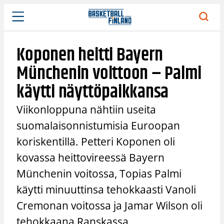
Siirry
sisältöön
Koponen heitti Bayern
Münchenin voittoon – Palmi
käytti näyttöpaikkansa
Viikonloppuna nähtiin useita
suomalaisonnistumisia Euroopan
koriskentillä. Petteri Koponen oli
kovassa heittovireessä Bayern
Münchenin voitossa, Topias Palmi
käytti minuuttinsa tehokkaasti Vanoli
Cremonan voitossa ja Jamar Wilson oli
tehokkaana Ranskassa.