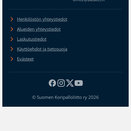
Henkilöstön yhteystiedot
Alueiden yhteystiedot
Laskutustiedot
Käyttöehdot ja tietosuoja
Evästeet
© Suomen Koripalloliitto ry 2026