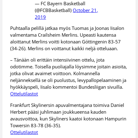
— FC Bayern Basketball
(@FCBBasketball)
October 21,
2019
Puhtaalla pelillä jatkaa myös Tuomas ja Joonas Iisalon
valmentama Crailsheim Merlins. Upeasti kautensa
aloittanut Merlins voitti kotonaan Göttingenin 83-57
(34-26). Merlins on voittanut kaikki neljä otteluaan.
– Tänään oli erittäin intensiivinen ottelu, jota
odotimme. Toisella puoliajalla löysimme joitain asioita,
jotka olivat avaimet voittoon. Kolmannella
neljänneksellä se oli puolustus, levypallopelaaminen ja
hyökkäyspeli, Iisalo kommentoi Bundesliigan sivuilla.
Ottelutilastot
Frankfurt Skylinersin apuvalmentajana toimiva Daniel
Herbert pääsi juhlimaan joukkueensa kauden
avausvoittoa, kun Skyliners kaatoi kotonaan Hampurin
Towersin 83-78 (36-35).
Ottelutilastot