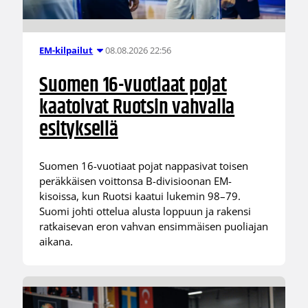
08.08.2026 22:56
EM-kilpailut
Suomen 16-vuotiaat pojat
kaatoivat Ruotsin vahvalla
esityksellä
Suomen 16-vuotiaat pojat nappasivat toisen
peräkkäisen voittonsa B-divisioonan EM-
kisoissa, kun Ruotsi kaatui lukemin 98–79.
Suomi johti ottelua alusta loppuun ja rakensi
ratkaisevan eron vahvan ensimmäisen puoliajan
aikana.