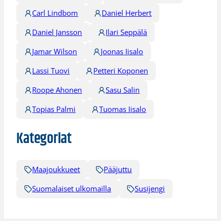
Carl Lindbom
Daniel Herbert
Daniel Jansson
Ilari Seppälä
Jamar Wilson
Joonas Iisalo
Lassi Tuovi
Petteri Koponen
Roope Ahonen
Sasu Salin
Topias Palmi
Tuomas Iisalo
Kategoriat
Maajoukkueet
Pääjuttu
Suomalaiset ulkomailla
Susijengi