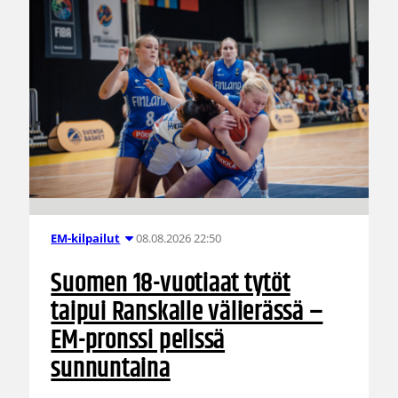
08.08.2026 22:50
EM-kilpailut
Suomen 18-vuotiaat tytöt
taipui Ranskalle välierässä –
EM-pronssi pelissä
sunnuntaina