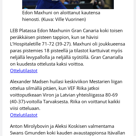
Edon Maxhuni on aloittanut kautensa
hienosti. (Kuva: Ville Vuorinen)
LEB Platassa Edon Maxhunin Gran Canaria koki toisen
peräkkäisen pisteen tappion, kun se hävisi
L’Hospitaletille 71-72 (39-27). Maxhuni oli joukkueensa
paras pistemies 18 pisteellä ja tilastot karttuivat myös
neljällä levypallolla ja neljällä syötöllä. Gran Canarialla
on kuudesta ottelusta kaksi voittoa.
Ottelutilastot
Alexander Madsen huilasi keskiviikon Mestarien liigan
ottelua silmällä pitäen, kun VEF Riika jatkoi
voittoputkeaan Viron ja Latvian yhteisliigassa 80-69
(40-37)-voitolla Tarvaksesta. Riika on voittanut kaikki
viisi otteluaan.
Ottelutilastot
Anton Mirolybovin ja Aleksi Koskisen valmentama
Swans Gmunden koki kauden avaustappionsa Itävallan