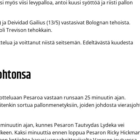
myös viisi levypalloa, antoi kuusi syöttöä ja riisti pallon
ja Deividad Gailius (13/5) vastasivat Bolognan tehoista.
oli Trevison tehokkain.
elua ja voittanut niistä seitsemän. Edeltävästä kuudesta
ohtonsa
sotteluaan Pesaroa vastaan runsaan 25 minuutin ajan.
itenkin sortua pallonmenetyksiin, joiden johdosta vierasjoh
än minuutin ajan, kunnes Pesaron Tautvydas Lydeka vei
lkeen. Kaksi minuuttia ennen loppua Pesaron Ricky Hickma