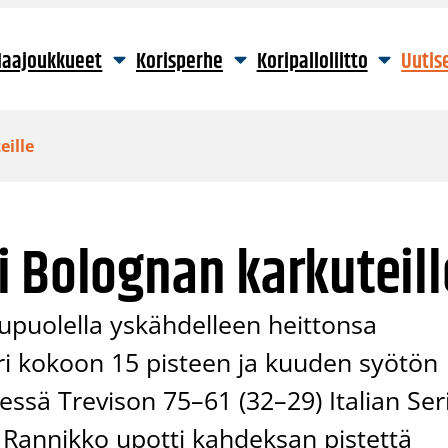
aajoukkueet
Korisperhe
Koripalloliitto
Uutis
eille
 Bolognan karkuteill
kupuolella yskähdelleen heittonsa
äri kokoon 15 pisteen ja kuuden syötön
äessä Trevison 75–61 (32–29) Italian Ser
u Rannikko upotti kahdeksan pistettä