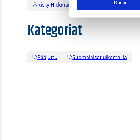
Kiellä
Ricky Hickman
Kategoriat
Pääjuttu
Suomalaiset ulkomailla