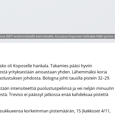
na 2007 ensimmäisellä kierroksella. Kuvassa Koponen kättelee NBA-pomo D
sko oli Koposelle hankala. Takamies pääsi hyviin
idestä yrityksestään ainoastaan yhden. Lähemmäksi koria
uolustuksen johdosta. Bologna johti tauolla pistein 32–29.
stään intensiteettiä puolustuspeliinsä ja vei neljän minuutin
stä. Treviso ei päässyt jatkossa enää kahdeksaa pistettä
i joukkueensa korkeimman pistemäärän, 15 (kakkoset 4/11,