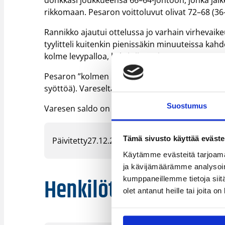
donkkasi joukkueensa 66–64-johtoon, jonka jälk
rikkomaan. Pesaron voittoluvut olivat 72–68 (36
Rannikko ajautui ottelussa jo varhain virhevaik
tyylitteli kuitenkin pienissäkin minuuteissa kah
kolme levypalloa, kaksi riistoa ja syötön.
Pesaron ”kolmen koplan” muodostivat Daniel Hac
syöttöä). Vareselta Rok Stipcevic (21/4/3 syöttöä
Suostumus
Varesen saldo on kuusi voittoa ja viisi tappiota.
Tämä sivusto käyttää eväste
Päivitetty
27.12.2011
Käytämme evästeitä tarjoama
ja kävijämäärämme analysoim
Henkilöt
kumppaneillemme tietoja siitä
olet antanut heille tai joita o