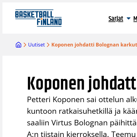
Siirry
sisältöön
Sarjat
M
Uutiset
Koponen johdatti Bolognan karkut
Koponen johdatti
Petteri Koponen sai ottelun al
kuntoon ratkaisuhetkillä ja kä
saaliin Virtus Bolognan päihitt
A:n tiistain kierroksella. Teem