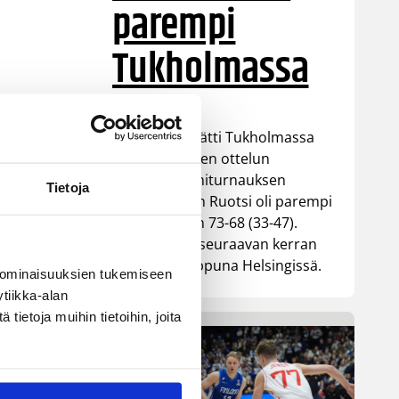
parempi
Tukholmassa
,
Susiladies päätti Tukholmassa
pelatun kahden ottelun
mittaisen miniturnauksen
Tietoja
tappioon, kun Ruotsi oli parempi
loppulukemin 73-68 (33-47).
Suomi pelaa seuraavan kerran
ensi viikonloppuna Helsingissä.
 ominaisuuksien tukemiseen
tiikka-alan
ietoja muihin tietoihin, joita