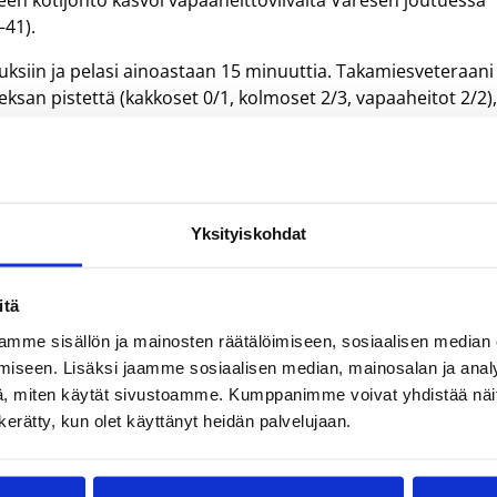
een kotijohto kasvoi vapaaheittoviivalta Varesen joutuessa
–41).
euksiin ja pelasi ainoastaan 15 minuuttia. Takamiesveteraani
deksan pistettä (kakkoset 0/1, kolmoset 2/3, vapaaheitot 2/2)
kett (19/4), Jumaine Jones (17/5) ja Ricky Hickman (15/2/3
) oli mies paikallaan.
Yksityiskohdat
itä
mme sisällön ja mainosten räätälöimiseen, sosiaalisen median
iseen. Lisäksi jaamme sosiaalisen median, mainosalan ja analy
, miten käytät sivustoamme. Kumppanimme voivat yhdistää näitä t
n kerätty, kun olet käyttänyt heidän palvelujaan.