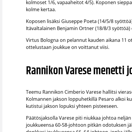
kolmoset 1/6, vapaaheitot 4/5). Koponen sieppasi 
kolme kertaa.
Koposen lisäksi Giuseppe Poeta (14/5/8 syöttöä) 
Itävaltalainen Benjamin Ortner (18/8/3 syöttöä) 
Virtus Bologna on pelannut kauden aikana 11 ott
ottelustaan joukkue on voittanut viisi.
Rannikon Varese menetti j
Teemu Rannikon Cimberio Varese hallitsi viera
Kolmannen jakson loppuhetkillä Pesaro alkoi ku
kutistui jakson lopuksi yhteen pisteeseen.
Päätösjaksolla Varese piti niukkaa johtoa nelj
joukkueensa 60-58-johtoon pitkän odotuksen jä