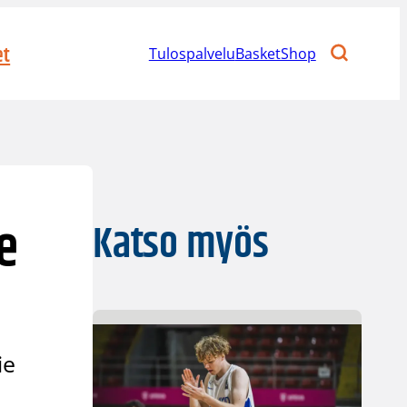
et
Tulospalvelu
BasketShop
e
Katso myös
ie