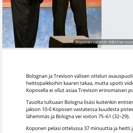
Koponen varattiin NBA:han vuon
Bolognan ja Trevison välisen ottelun avauspuoli
heittopaikkoihin kaaren takaa, mutta upotti vi
Koposella ei ollut asiaa Trevison erinomaisen p
Tauolta tultuaan Bologna lisäsi kuitenkin entise
jakson 10-0 Koposen vastatessa kuudesta pistee
lähemmäs ja Bologna vei voiton 75–61 (32–29).
Koponen pelasi ottelussa 37 minuuttia ja heitt