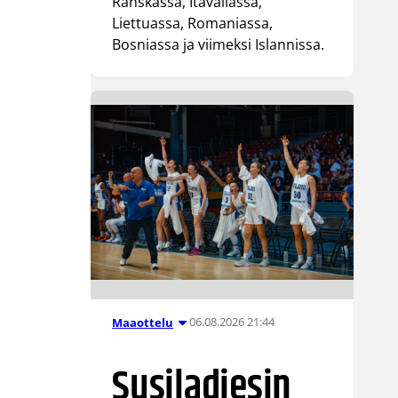
Ranskassa, Itävallassa,
Liettuassa, Romaniassa,
Bosniassa ja viimeksi Islannissa.
06.08.2026 21:44
Maaottelu
Susiladiesin