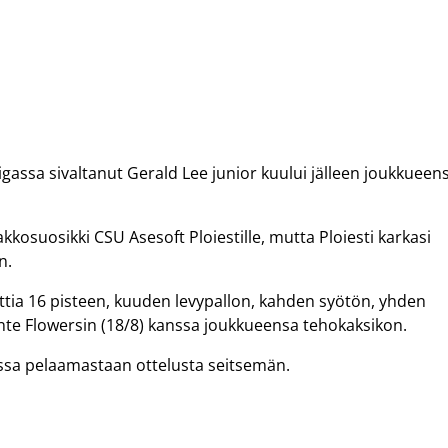
gassa sivaltanut Gerald Lee junior kuului jälleen joukkueen
kosuosikki CSU Asesoft Ploiestille, mutta Ploiesti karkasi
n.
ttia 16 pisteen, kuuden levypallon, kahden syötön, yhden
Jonte Flowersin (18/8) kanssa joukkueensa tehokaksikon.
assa pelaamastaan ottelusta seitsemän.