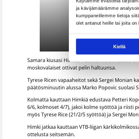
Käytämme evästeitä tarjoama
ja kävijämäärämme analysoim
kumppaneillemme tietoja siitä
olet antanut heille tai joita o
Kiellä
Samara kiusasi Himkiä vielä kolme minuuttia en
moskovalaiset ottivat pelin haltuunsa.
Tyrese Ricen vapaaheitot sekä Sergei Monian ka
päätösminuutin alussa Marko Popovic suolasi 
Kolmatta kauttaan Himkiä edustava Petteri Kopon
6/6, kolmoset 4/7), jakoi kolme syöttöä ja riisti 
myös Tyrese Rice (21/2/5 syöttöä) ja Sergei Moni
Himki jatkaa kauttaan VTB-liigan kärkikolmikos
ottelusta seitsemän.