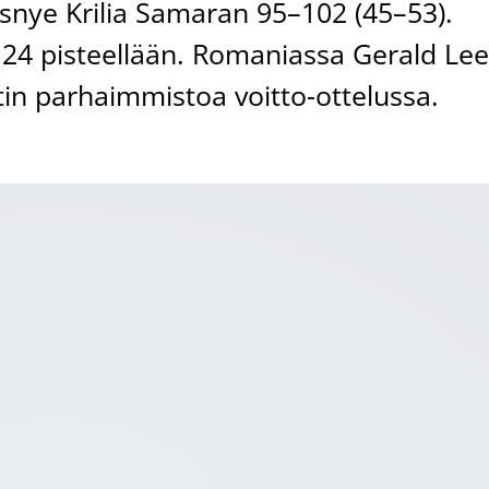
nye Krilia Samaran 95–102 (45–53).
i 24 pisteellään. Romaniassa Gerald Le
stin parhaimmistoa voitto-ottelussa.