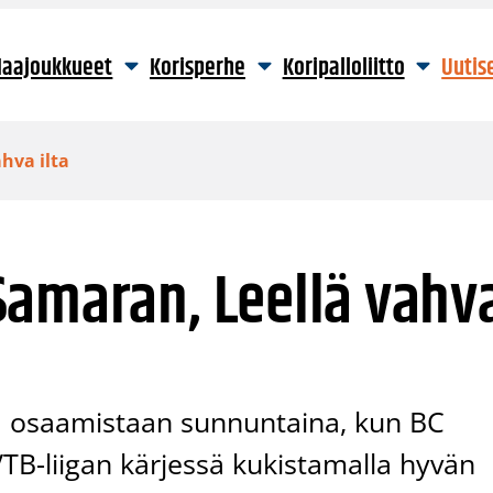
aajoukkueet
Korisperhe
Koripalloliitto
Uutis
hva ilta
Samaran, Leellä vahv
ta osaamistaan sunnuntaina, kun BC
TB-liigan kärjessä kukistamalla hyvän