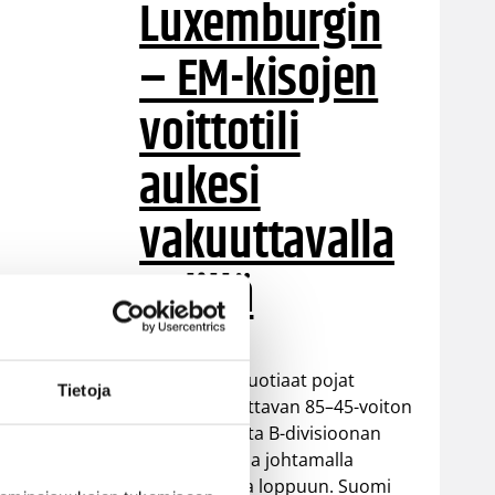
Luxemburgin
– EM-kisojen
voittotili
aukesi
vakuuttavalla
pelillä
Suomen 16-vuotiaat pojat
Tietoja
ottivat vakuuttavan 85–45-voiton
Luxemburgista B-divisioonan
EM-kilpailuissa johtamalla
ottelua alusta loppuun. Suomi