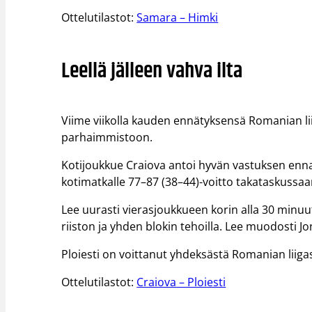
Ottelutilastot:
Samara – Himki
Leellä jälleen vahva ilta
Viime viikolla kauden ennätyksensä Romanian lii
parhaimmistoon.
Kotijoukkue Craiova antoi hyvän vastuksen ennak
kotimatkalle 77–87 (38–44)-voitto takataskussaa
Lee uurasti vierasjoukkueen korin alla 30 minuu
riiston ja yhden blokin tehoilla. Lee muodosti 
Ploiesti on voittanut yhdeksästä Romanian liig
Ottelutilastot:
Craiova – Ploiesti