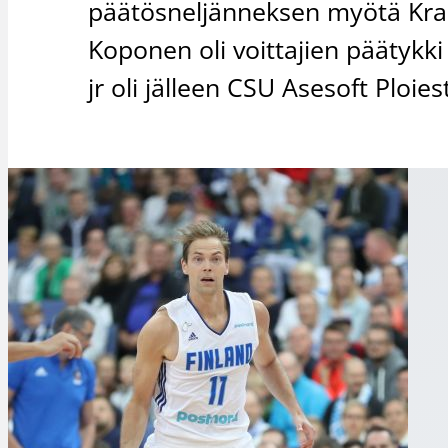
päätösneljänneksen myötä Kras
Koponen oli voittajien päätykk
jr oli jälleen CSU Asesoft Ploie