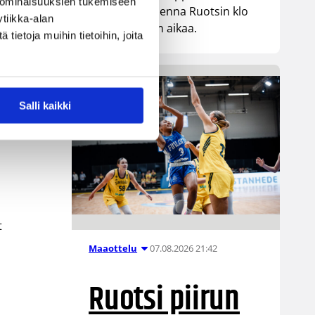
 ominaisuuksien tukemiseen
kohtaa huomenna Ruotsin klo
tiikka-alan
19.30 Suomen aikaa.
ietoja muihin tietoihin, joita
Salli kaikki
t
07.08.2026 21:42
Maaottelu
Ruotsi piirun