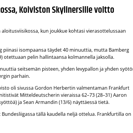
ossa, Koiviston Skylinersille voitto
 aloitusviisikossa, kun joukkue kohtasi vierasottelussaan
g piinasi isompaansa täydet 40 minuuttia, mutta Bamberg
) otettuaan pelin hallintaansa kolmannella jaksolla.
minuuttia seitsemän pisteen, yhden levypallon ja yhden syöt
bergin parhain.
ivisto oli sivussa Gordon Herbertin valmentaman Frankfurt
nitistivät Mitteldeutscherin vieraissa 62–73 (28–31) Aaron
yöttöä) ja Sean Armandin (13/6) näyttäessä tietä.
Bundesliigassa tällä kaudella neljä ottelua. Frankfurtilla on