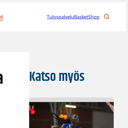
et
Tulospalvelu
BasketShop
a
Katso myös