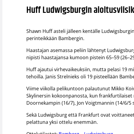
Huff Ludwigsburgin aloitusviisik
Shawn Huff asteli jälleen kentälle Ludwigsburgin
perinteikkään Bambergin.
Haastajan asemassa peliin lähtenyt Ludwigsbur
nipisti haastajansa kumoon pistein 65–59 (26–29
Huff ajautui virhevaikeuksiin, mutta pelasi 19 
tehoilla. Janis Strelnieks oli 19 pisteellään Bam
Viime viikolla pelikuntoon palautunut Mikko Ko
Skylinersin kokoonpanosta, kun frankfurtilaiset 
Doornekampin (16/7), Jon Voigtmannin (14/6/5 s
Sekä Ludwigsburg että Frankfurt ovat voittaneet 
pelattuna yksi ottelu enemmän.
Ottelutilastot:
Bamberg – Ludwigsburg