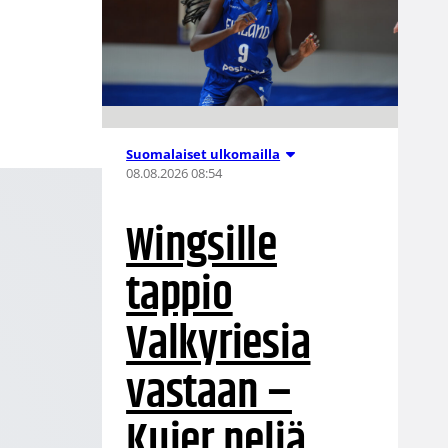
e
Suomalaiset ulkomailla
08.08.2026 08:54
Wingsille
tappio
Valkyriesia
vastaan –
Kuier neljä