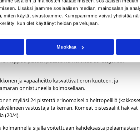
mme sisällön ja mainosten räätälöimiseen, sosiaalisen median
iseen. Lisäksi jaamme sosiaalisen median, mainosalan ja analy
, miten käytät sivustoamme. Kumppanimme voivat yhdistää näitä t
n kerätty, kun olet käyttänyt heidän palvelujaan.
Muokkaa
nen loppua pisteen päässä numeroissa 88–89, jolloin
kkonen ja vapaaheitto kasvattivat eron kuuteen, ja
Samaran onnistuneella kolmosellaan.
en mylläsi 24 pistettä erinomaisella heittopelillä (kakkose
pelivälineen vastustajalta kerran. Komeat pistesaaliit hakivat
a (20/4).
sa kolmannella sijalla voitettuaan kahdeksasta pelaamastaan