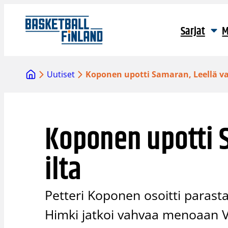
Siirry
sisältöön
Sarjat
M
Uutiset
Koponen upotti Samaran, Leellä va
Koponen upotti 
ilta
Petteri Koponen osoitti paras
Himki jatkoi vahvaa menoaan V