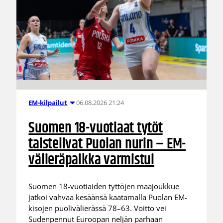
06.08.2026 21:24
EM-kilpailut
Suomen 18-vuotiaat tytöt
taistelivat Puolan nurin – EM-
välieräpaikka varmistui
Suomen 18-vuotiaiden tyttöjen maajoukkue
jatkoi vahvaa kesäänsä kaatamalla Puolan EM-
kisojen puolivälierässä 78–63. Voitto vei
Sudenpennut Euroopan neljän parhaan