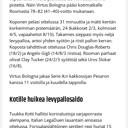
pistettä. Näin Virtus Bologna pääsi kotimatkalle
Roomasta 78–82 (41–40)-voitto mukanaan.
Koponen pelasi ottelussa 31 minuuttia ja mätti kentän
korkeimman pistemäärän, 24 (kakkoset 2/3, kolmoset
4/5, vapaaheitot 8/10). Takamies sieppasi myös neljä
levypalloa, antoi yhden syötön ja riisti pallon kerran.
Koposta tahdittivat ottelussa Chris Douglas-Roberts
(18/2) ja Angelo Gigli (14/8/3 riistoa). Rooman parhaat
olivat Clay Tucker (24/2/3 syöttöä) sekä Uros Slokar
(16/8).
Virtus Bologna jakaa Serie A:n kakkossijan Pesaron
kanssa 11 voitolla ja kuudella tappiolla.
Kotille huikea levypallosaldo
Tuukka Kotti hallitsi korinalustoja sarjaporrasta
alempana, Italian LegaDuen lauantain ainoassa
ottelussa. Forssalaislähtöinen sentteri repi hurjat 15