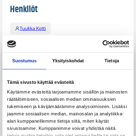
Henkilöt
Tuukka Kotti
Kategoriat
Suostumus
Yksityiskohdat
Tietoja
Pääjuttu
Suomalaiset ulkomailla
Tämä sivusto käyttää evästeitä
Käytämme evästeitä tarjoamamme sisällön ja mainosten
Katso myös
räätälöimiseen, sosiaalisen median ominaisuuksien
tukemiseen ja kävijämäärämme analysoimiseen. Lisäksi
jaamme sosiaalisen median, mainosalan ja analytiikka-
alan kumppaneillemme tietoja siitä, miten käytät
sivustoamme. Kumppanimme voivat yhdistää näitä
tietoja muihin tietoihin, joita olet antanut heille tai joita on