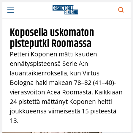
Siirry
sisältöön
Koposella uskomaton
pisteputki Roomassa
Petteri Koponen mätti kauden
ennätyspisteensä Serie A:n
lauantaikierroksella, kun Virtus
Bologna haki makean 78–82 (41–40)-
vierasvoiton Acea Roomasta. Kaikkiaan
24 pistettä mättänyt Koponen heitti
joukkueensa viimeisestä 15 pisteestä
13.