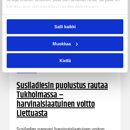
kerätty, kun olet käyttänyt heidän palvelujaan.
Salli kaikki
Muokkaa
Kiellä
06.08.2026 21:44
Maaottelu
Susiladiesin puolustus rautaa
Tukholmassa –
harvinaislaatuinen voitto
Liettuasta
Susiladies nappasi harvinaislaatuisen voiton