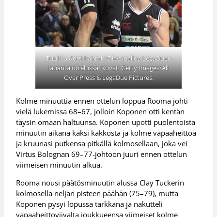
Tuukka Kotti kahmi 15 levypalloa LegaDuen
lauantaiottelussa. Kuvat: Getty Images/All
Over Press & LegaDue Pictures.
Kolme minuuttia ennen ottelun loppua Rooma johti
vielä lukemissa 68–67, jolloin Koponen otti kentän
täysin omaan haltuunsa. Koponen upotti puolentoista
minuutin aikana kaksi kakkosta ja kolme vapaaheittoa
ja kruunasi putkensa pitkällä kolmosellaan, joka vei
Virtus Bolognan 69–77-johtoon juuri ennen ottelun
viimeisen minuutin alkua.
Rooma nousi päätösminuutin alussa Clay Tuckerin
kolmosella neljän pisteen päähän (75–79), mutta
Koponen pysyi lopussa tarkkana ja nakutteli
vapaaheittoviivalta joukkueensa viimeiset kolme