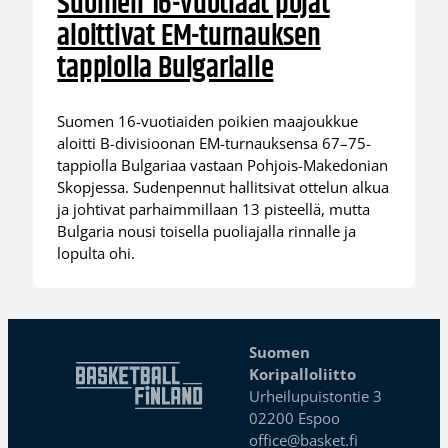
Suomen 16-vuotiaat pojat
aloittivat EM-turnauksen
tappiolla Bulgarialle
Suomen 16-vuotiaiden poikien maajoukkue
aloitti B-divisioonan EM-turnauksensa 67–75-
tappiolla Bulgariaa vastaan Pohjois-Makedonian
Skopjessa. Sudenpennut hallitsivat ottelun alkua
ja johtivat parhaimmillaan 13 pisteellä, mutta
Bulgaria nousi toisella puoliajalla rinnalle ja
lopulta ohi.
Suomen
Koripalloliitto
Urheilupuistontie 3
02200 Espoo
office@basket.fi