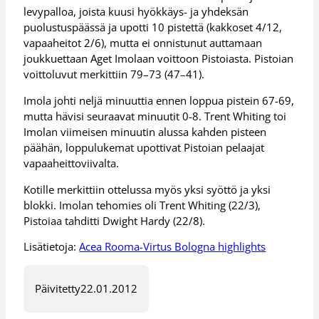
levypalloa, joista kuusi hyökkäys- ja yhdeksän
puolustuspäässä ja upotti 10 pistettä (kakkoset 4/12,
vapaaheitot 2/6), mutta ei onnistunut auttamaan
joukkuettaan Aget Imolaan voittoon Pistoiasta. Pistoian
voittoluvut merkittiin 79–73 (47–41).
Imola johti neljä minuuttia ennen loppua pistein 67-69,
mutta hävisi seuraavat minuutit 0-8. Trent Whiting toi
Imolan viimeisen minuutin alussa kahden pisteen
päähän, loppulukemat upottivat Pistoian pelaajat
vapaaheittoviivalta.
Kotille merkittiin ottelussa myös yksi syöttö ja yksi
blokki. Imolan tehomies oli Trent Whiting (22/3),
Pistoiaa tahditti Dwight Hardy (22/8).
Lisätietoja:
Acea Rooma-Virtus Bologna highlights
Päivitetty
22.01.2012