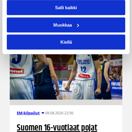
voittoja.
Salli kaikki
Muokkaa
Kiellä
08.08.2026 22:56
EM-kilpailut
Suomen 16-vuotiaat pojat