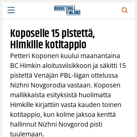
Siirry
sisältöön
Koposelle 15 pistettä,
Himkille kotitappio
Petteri Koponen kuului maanantaina
BC Himkin aloitusviisikkoon ja säkitti 15
pistettä Venäjän PBL-liigan ottelussa
Nizhni Novgorodia vastaan. Koposen
mallikkaista esityksistä huolimatta
Himkille kirjattiin vasta kauden toinen
kotitappio, kun kolme jaksoa kenttä
hallinnut Nizhni Novgorod pisti
tuulemaan.