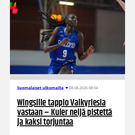
08.08.2026 08:54
Suomalaiset ulkomailla
Wingsille tappio Valkyriesia
vastaan – Kuier neljä pistettä
ja kaksi torjuntaa