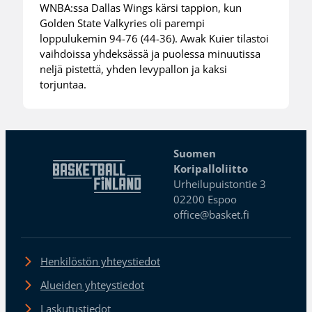
WNBA:ssa Dallas Wings kärsi tappion, kun
Golden State Valkyries oli parempi
loppulukemin 94-76 (44-36). Awak Kuier tilastoi
vaihdoissa yhdeksässä ja puolessa minuutissa
neljä pistettä, yhden levypallon ja kaksi
torjuntaa.
Suomen
Koripalloliitto
Urheilupuistontie 3
02200 Espoo
office@basket.fi
Henkilöstön yhteystiedot
Alueiden yhteystiedot
Laskutustiedot