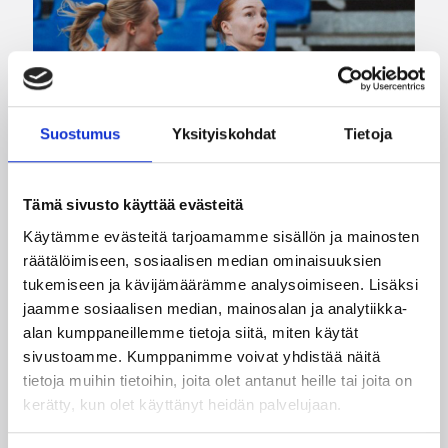
Suostumus
Yksityiskohdat
Tietoja
Tämä sivusto käyttää evästeitä
08.08.2026 22:58
3×3
Käytämme evästeitä tarjoamamme sisällön ja mainosten
Suomea edustavat 3×3-
räätälöimiseen, sosiaalisen median ominaisuuksien
joukkueet aloittivat Nordic Cup
tukemiseen ja kävijämäärämme analysoimiseen. Lisäksi
jaamme sosiaalisen median, mainosalan ja analytiikka-
-urakkansa Kööpenhaminassa
alan kumppaneillemme tietoja siitä, miten käytät
sivustoamme. Kumppanimme voivat yhdistää näitä
Naisten joukkue nappasi avauspäivänä kaksi
tietoja muihin tietoihin, joita olet antanut heille tai joita on
voittoa neljästä ottelustaan, kun taas miesten
kerätty, kun olet käyttänyt heidän palvelujaan.
joukkue haastoi vastustajiaan tiukoissa
kamppailuissa, mutta jäi tällä kertaa ilman