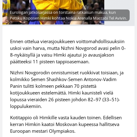
Euroliigan jatkosarjassa on torstaina ratkaisun makua, kun
Petsku Koposen Himki kohtaa Nokia Arenalla Maccabi Tel Avivin.
Ennen ottelua vierasjoukkueen voittomahdollisuuksiin
uskoi vain harva, mutta Nizhni Novgorod avasi pelin 0-
8-nykäisyllä ja vaisu Himki ajautui jo avausjakson
päätteeksi 11 pisteen tappioasemaan.
Nizhni Novgorodin onnistumiset ruokkivat toisiaan, ja
kolmikko Semen Shashkov-Semen Antonov-Vadim
Panin tulitti kolmeen pekkaan 70 pistettä
kotijoukkueen estelemättä. Himki kaunisteli vielä
lopussa vieraiden 26 pisteen johdon 82–97 (33–51)-
loppulukemiin.
Kotitappio oli Himkille vasta kauden toinen. Edellisen
kerran Himkin kaatoi Moskovan kupeessa hallitseva
Euroopan mestari Olympiakos.