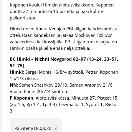
Koponen kuului Himkin aloitusviisikkoon. Koponen
upotti 27 minuutissa 15 pistettä ja haki kolme
pallonriistoa.
Himki on voittanut Venäjän PBL-liigan kahdestatoista
ottelustaan kahdeksan ja jatkaa Moskovan TsSKA:n
vanavedessä kakkossijalla. PBL-liigan runkosarjaa on
Himkin osalta jäljellä enää neljä ottelua.
BC Himki – Nizhni Novgorod 82–97 (13–24, 33–51,
51–75)
Himki:
Sergei Monia 16/8/4 syöttöä, Petteri Koponen
15/1/3 riistoa.
NN:
Semen Shashkov 29/10, Semen Antonov 21/6,
Vadim Panin 20/7/4 syöttöä.
P.Koponen:
Aloitusviisikossa, Minuutit 27, Pisteet 15
(2p 4-6, 3p 1-4, 1p 4-4), Levypallot 1, Syötöt 1, Riistot
3.
Päivitetty
18.03.2013