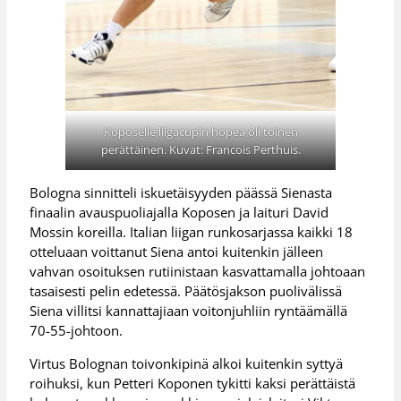
Koposelle liigacupin hopea oli toinen
perättäinen. Kuvat: Francois Perthuis.
Bologna sinnitteli iskuetäisyyden päässä Sienasta
finaalin avauspuoliajalla Koposen ja laituri David
Mossin koreilla. Italian liigan runkosarjassa kaikki 18
otteluaan voittanut Siena antoi kuitenkin jälleen
vahvan osoituksen rutiinistaan kasvattamalla johtoaan
tasaisesti pelin edetessä. Päätösjakson puolivälissä
Siena villitsi kannattajiaan voitonjuhliin ryntäämällä
70-55-johtoon.
Virtus Bolognan toivonkipinä alkoi kuitenkin syttyä
roihuksi, kun Petteri Koponen tykitti kaksi perättäistä