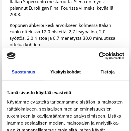
Italian Supercupin mestaruutta. Siena on myös
pelannut Euroliigan Final Fourissa viimeksi keväällä
2008.
Koponen ahkeroi keskiarvoikseen kolmessa Italian
cupin ottelussa 12,0 pistettä, 2,7 levypalloa, 2,0
syöttöä, 2,0 riistoa ja 0,7 menetystä 30,0 minuutissa
ottelua kohden.
Päivitetty
21.02.2010
Suostumus
Yksityiskohdat
Tietoja
Henkilöt
Tämä sivusto käyttää evästeitä
Petteri Koponen
Käytämme evästeitä tarjoamamme sisällön ja mainosten
räätälöimiseen, sosiaalisen median ominaisuuksien
Kategoriat
tukemiseen ja kävijämäärämme analysoimiseen. Lisäksi
jaamme sosiaalisen median, mainosalan ja analytiikka-
alan kumppaneillemme tietoja siitä, miten käytät