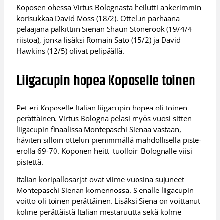
Koposen ohessa Virtus Bolognasta heilutti ahkerimmin
korisukkaa David Moss (18/2). Ottelun parhaana
pelaajana palkittiin Sienan Shaun Stonerook (19/4/4
riistoa), jonka lisäksi Romain Sato (15/2) ja David
Hawkins (12/5) olivat pelipäällä.
Liigacupin hopea Koposelle toinen
Petteri Koposelle Italian liigacupin hopea oli toinen
perättäinen. Virtus Bologna pelasi myös vuosi sitten
liigacupin finaalissa Montepaschi Sienaa vastaan,
häviten silloin ottelun pienimmällä mahdollisella piste-
erolla 69-70. Koponen heitti tuolloin Bolognalle viisi
pistettä.
Italian koripallosarjat ovat viime vuosina sujuneet
Montepaschi Sienan komennossa. Sienalle liigacupin
voitto oli toinen perättäinen. Lisäksi Siena on voittanut
kolme perättäistä Italian mestaruutta sekä kolme