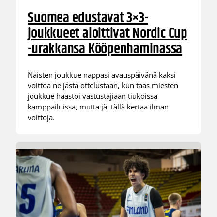
Suomea edustavat 3×3-
joukkueet aloittivat Nordic Cup
-urakkansa Kööpenhaminassa
Naisten joukkue nappasi avauspäivänä kaksi
voittoa neljästä ottelustaan, kun taas miesten
joukkue haastoi vastustajiaan tiukoissa
kamppailuissa, mutta jäi tällä kertaa ilman
voittoja.