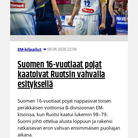
08.08.2026 22:56
EM-kilpailut
Suomen 16-vuotiaat pojat
kaatoivat Ruotsin vahvalla
esityksellä
Suomen 16-vuotiaat pojat nappasivat toisen
peräkkäisen voittonsa B-divisioonan EM-
kisoissa, kun Ruotsi kaatui lukemin 98–79.
Suomi johti ottelua alusta loppuun ja rakensi
ratkaisevan eron vahvan ensimmäisen puoliajan
aikana.