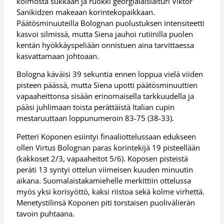
kolmosta sukkaan ja ruokki georgialaislaituri Viktor
Sanikidzen makeaan korintekopaikkaan.
Päätösminuuteilla Bolognan puolustuksen intensiteetti
kasvoi silmissä, mutta Siena jauhoi rutiinilla puolen
kentän hyökkäyspeliään onnistuen aina tarvittaessa
kasvattamaan johtoaan.
Bologna käväisi 39 sekuntia ennen loppua vielä viiden
pisteen päässä, mutta Siena upotti päätösminuuttien
vapaaheittonsa sisään erinomaisella tarkkuudella ja
pääsi juhlimaan toista perättäistä Italian cupin
mestaruuttaan loppunumeroin 83-75 (38-33).
Petteri Koponen esiintyi finaaliottelussaan edukseen
ollen Virtus Bolognan paras korintekijä 19 pisteellään
(kakkoset 2/3, vapaaheitot 5/6). Koposen pisteistä
peräti 13 syntyi ottelun viimeisen kuuden minuutin
aikana. Suomalaistakamiehelle merkittiin ottelussa
myös yksi korisyöttö, kaksi riistoa sekä kolme virhettä.
Menetystilinsä Koponen piti torstaisen puolivälierän
tavoin puhtaana.