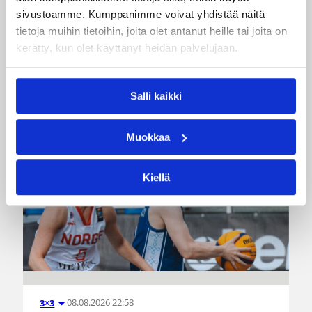
Pääjuttu
Suomalaiset ulkomailla
sivustoamme. Kumppanimme voivat yhdistää näitä
tietoja muihin tietoihin, joita olet antanut heille tai joita on
kerätty, kun olet käyttänyt heidän palvelujaan.
Katso myös
Salli kaikki
Muokkaa
Kiellä
08.08.2026 22:58
3×3