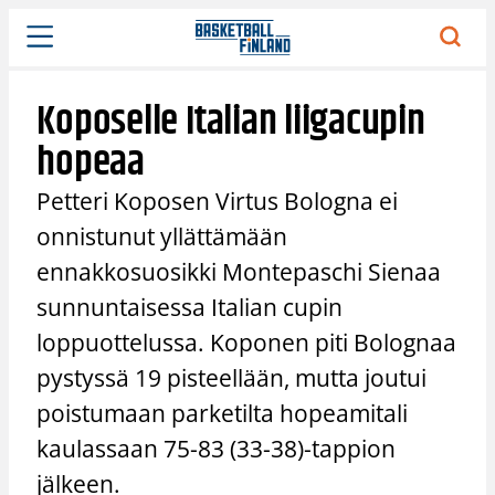
Siirry
sisältöön
Koposelle Italian liigacupin
hopeaa
Petteri Koposen Virtus Bologna ei
onnistunut yllättämään
ennakkosuosikki Montepaschi Sienaa
sunnuntaisessa Italian cupin
loppuottelussa. Koponen piti Bolognaa
pystyssä 19 pisteellään, mutta joutui
poistumaan parketilta hopeamitali
kaulassaan 75-83 (33-38)-tappion
jälkeen.