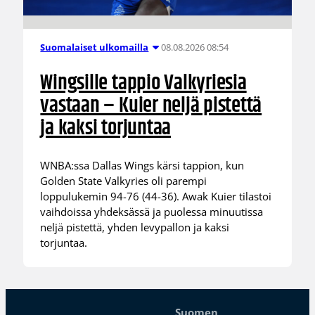
08.08.2026 08:54
Suomalaiset ulkomailla
Wingsille tappio Valkyriesia
vastaan – Kuier neljä pistettä
ja kaksi torjuntaa
WNBA:ssa Dallas Wings kärsi tappion, kun
Golden State Valkyries oli parempi
loppulukemin 94-76 (44-36). Awak Kuier tilastoi
vaihdoissa yhdeksässä ja puolessa minuutissa
neljä pistettä, yhden levypallon ja kaksi
torjuntaa.
Suomen