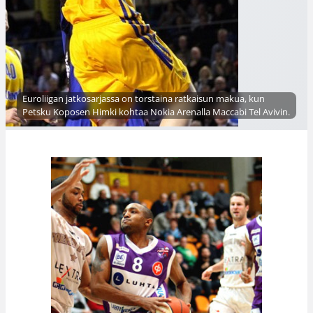
Euroliigan jatkosarjassa on torstaina ratkaisun makua, kun
Petsku Koposen Himki kohtaa Nokia Arenalla Maccabi Tel Avivin.