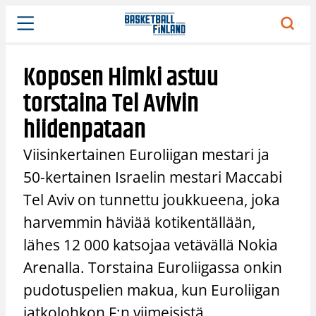
Siirry
sisältöön
Koposen Himki astuu
torstaina Tel Avivin
hiidenpataan
Viisinkertainen Euroliigan mestari ja
50-kertainen Israelin mestari Maccabi
Tel Aviv on tunnettu joukkueena, joka
harvemmin häviää kotikentällään,
lähes 12 000 katsojaa vetävällä Nokia
Arenalla. Torstaina Euroliigassa onkin
pudotuspelien makua, kun Euroliigan
jatkolohkon F:n viimeisistä