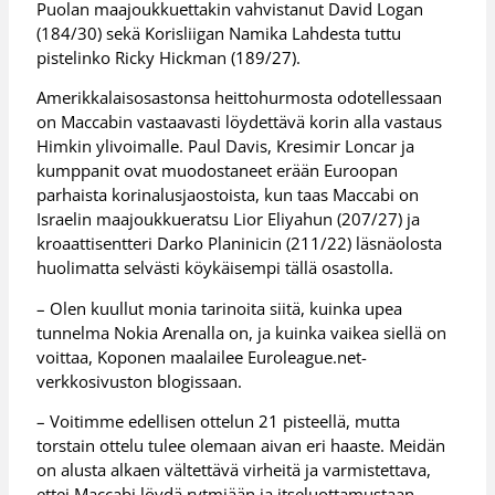
Puolan maajoukkuettakin vahvistanut David Logan
(184/30) sekä Korisliigan Namika Lahdesta tuttu
pistelinko Ricky Hickman (189/27).
Amerikkalaisosastonsa heittohurmosta odotellessaan
on Maccabin vastaavasti löydettävä korin alla vastaus
Himkin ylivoimalle. Paul Davis, Kresimir Loncar ja
kumppanit ovat muodostaneet erään Euroopan
parhaista korinalusjaostoista, kun taas Maccabi on
Israelin maajoukkueratsu Lior Eliyahun (207/27) ja
kroaattisentteri Darko Planinicin (211/22) läsnäolosta
huolimatta selvästi köykäisempi tällä osastolla.
– Olen kuullut monia tarinoita siitä, kuinka upea
tunnelma Nokia Arenalla on, ja kuinka vaikea siellä on
voittaa, Koponen maalailee Euroleague.net-
verkkosivuston blogissaan.
– Voitimme edellisen ottelun 21 pisteellä, mutta
torstain ottelu tulee olemaan aivan eri haaste. Meidän
on alusta alkaen vältettävä virheitä ja varmistettava,
ettei Maccabi löydä rytmiään ja itseluottamustaan.