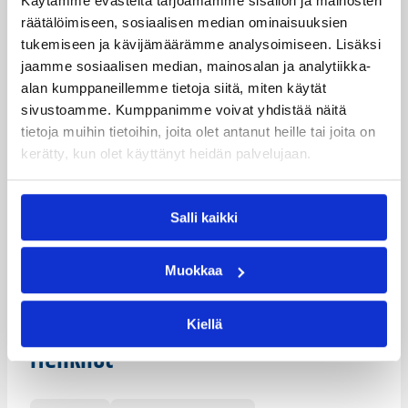
Käytämme evästeitä tarjoamamme sisällön ja mainosten
Serie A:n kautta nelinkertaiseen Euroopan mestariin on
räätälöimiseen, sosiaalisen median ominaisuuksien
ollut häkellyttävä. Liukasliikkeinen pallotaituri on
tukemiseen ja kävijämäärämme analysoimiseen. Lisäksi
kehittänyt tasaisesti arsenaaliaan Suomen kausiensa
jaamme sosiaalisen median, mainosalan ja analytiikka-
jälkeen ja on vienyt nimiinsä jopa yhden Euroliigan
alan kumppaneillemme tietoja siitä, miten käytät
viikon MVP:n pystin tällä kaudella.
sivustoamme. Kumppanimme voivat yhdistää näitä
Euroliigaa: Maccabi Electra Tel Aviv – BC Himki torstaina
tietoja muihin tietoihin, joita olet antanut heille tai joita on
14. maaliskuuta klo 21:45 Suomen aikaa.
kerätty, kun olet käyttänyt heidän palvelujaan.
Lisätietoja:
Euroliigan otteluennakko
Salli kaikki
Lisätietoja:
Petteri Koposen blogi Euroleague.net-
osoitteessa
Muokkaa
Päivitetty
13.03.2013
Kiellä
Henkilöt