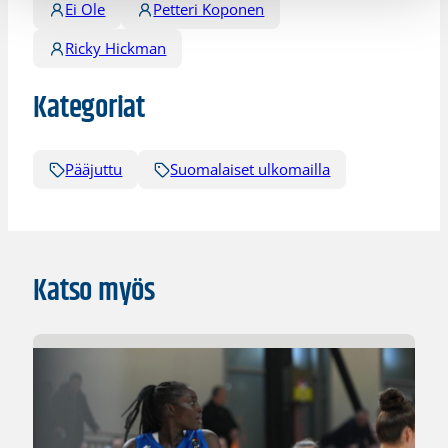
Ei Ole
Petteri Koponen
Ricky Hickman
Kategoriat
Pääjuttu
Suomalaiset ulkomailla
Katso myös