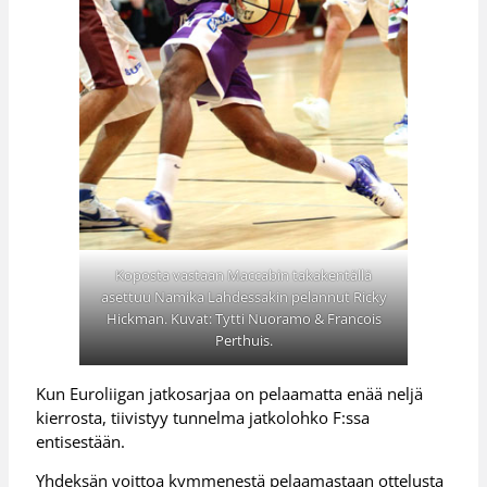
Koposta vastaan Maccabin takakentällä
asettuu Namika Lahdessakin pelannut Ricky
Hickman. Kuvat: Tytti Nuoramo & Francois
Perthuis.
Kun Euroliigan jatkosarjaa on pelaamatta enää neljä
kierrosta, tiivistyy tunnelma jatkolohko F:ssa
entisestään.
Yhdeksän voittoa kymmenestä pelaamastaan ottelusta