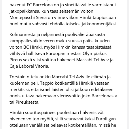
hakenut FC Barcelona on jo sinettiä vaille varmistanut
jatkopaikkansa, kun taas seitsemän voiton
Montepaschi Siena on viime viikon Himki-tappiostaan
huolimatta vahvasti ehdolla toiseksi jatkoonmenijäksi.
Kolmannesta ja neljännestä puolivälieräpaikasta
kamppailevatkin veren maku suussa paitsi kuuden
voiton BC Himki, myös Himkin kanssa tasapisteissä
viihtyvä hallitseva Euroopan mestari Olympiakos
Pireus sekä viisi voittoa hakeneet Maccabi Tel Aviv ja
Caja Laboral Vitoria.
Torstain ottelu onkin Maccabi Tel Aviville elämän ja
kuoleman peli. Tappio kotikentällä Himkiä vastaan
merkitsisi, että israelilaisten olisi jatkoon edetäkseen
onnistuttava hakemaan vierasvoitto joko Barcelonasta
tai Pireuksesta.
Himkin suorituspaineet puolestaan hälvenisivät
hivenen voiton myötä, sillä seuraavat kaksi Euroliigan
otteluaan venäläiset pelaavat kotikentällään, missä he