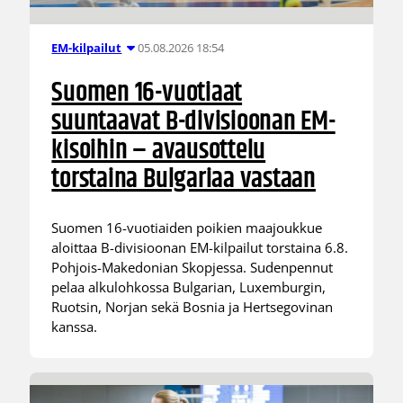
05.08.2026 18:54
EM-kilpailut
Suomen 16-vuotiaat
suuntaavat B-divisioonan EM-
kisoihin – avausottelu
torstaina Bulgariaa vastaan
Suomen 16-vuotiaiden poikien maajoukkue
aloittaa B-divisioonan EM-kilpailut torstaina 6.8.
Pohjois-Makedonian Skopjessa. Sudenpennut
pelaa alkulohkossa Bulgarian, Luxemburgin,
Ruotsin, Norjan sekä Bosnia ja Hertsegovinan
kanssa.