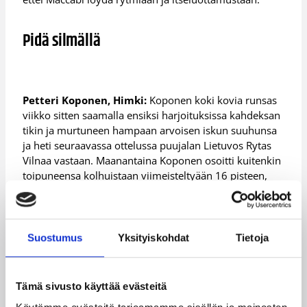
Pidä silmällä
Petteri Koponen, Himki:
Koponen koki kovia runsas
viikko sitten saamalla ensiksi harjoituksissa kahdeksan
tikin ja murtuneen hampaan arvoisen iskun suuhunsa
ja heti seuraavassa ottelussa puujalan Lietuvos Rytas
Vilnaa vastaan. Maanantaina Koponen osoitti kuitenkin
toipuneensa kolhuistaan viimeisteltyään 16 pisteen,
seitsemän levypallon ja kuuden syötön saldon
ukrainalaisen Azvomashin vieraana. Edellisessä
ottelussaan Maccabia vastaan Koponen taituroi kauden
piste-ennätyksensä.
Suostumus
Yksityiskohdat
Tietoja
Ricky Hickman, Maccabi:
Siirtymät Korisliigasta
Tämä sivusto käyttää evästeitä
Euroliigaan ovat olleet kaiken kaikkiaan harvinaisia, ja
Hickmanin polku Namika Lahdesta Italian LegaDuen ja