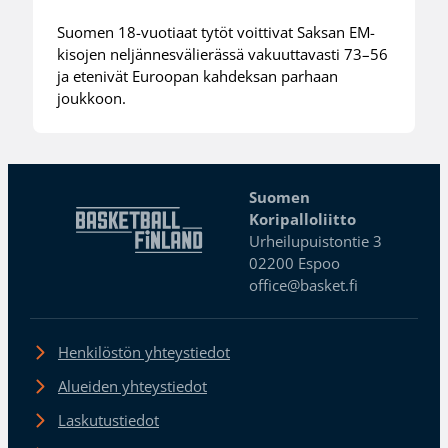
Suomen 18-vuotiaat tytöt voittivat Saksan EM-
kisojen neljännesvälierässä vakuuttavasti 73–56
ja etenivät Euroopan kahdeksan parhaan
joukkoon.
Suomen
Koripalloliitto
Urheilupuistontie 3
02200 Espoo
office@basket.fi
Henkilöstön yhteystiedot
Alueiden yhteystiedot
Laskutustiedot