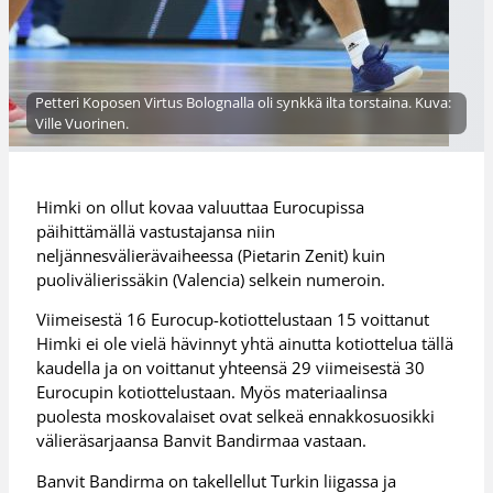
Petteri Koposen Virtus Bolognalla oli synkkä ilta torstaina. Kuva:
Ville Vuorinen.
Himki on ollut kovaa valuuttaa Eurocupissa
päihittämällä vastustajansa niin
neljännesvälierävaiheessa (Pietarin Zenit) kuin
puolivälierissäkin (Valencia) selkein numeroin.
Viimeisestä 16 Eurocup-kotiottelustaan 15 voittanut
Himki ei ole vielä hävinnyt yhtä ainutta kotiottelua tällä
kaudella ja on voittanut yhteensä 29 viimeisestä 30
Eurocupin kotiottelustaan. Myös materiaalinsa
puolesta moskovalaiset ovat selkeä ennakkosuosikki
välieräsarjaansa Banvit Bandirmaa vastaan.
Banvit Bandirma on takellellut Turkin liigassa ja