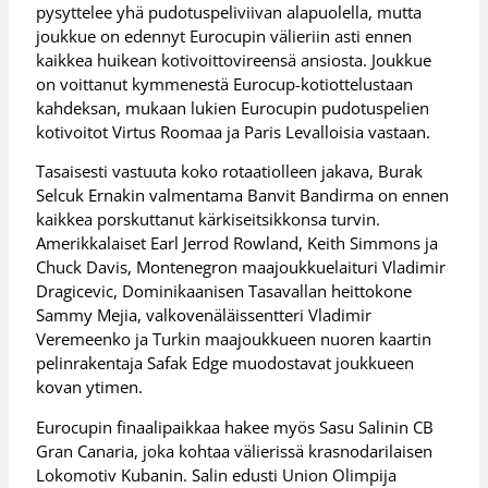
pysyttelee yhä pudotuspeliviivan alapuolella, mutta
joukkue on edennyt Eurocupin välieriin asti ennen
kaikkea huikean kotivoittovireensä ansiosta. Joukkue
on voittanut kymmenestä Eurocup-kotiottelustaan
kahdeksan, mukaan lukien Eurocupin pudotuspelien
kotivoitot Virtus Roomaa ja Paris Levalloisia vastaan.
Tasaisesti vastuuta koko rotaatiolleen jakava, Burak
Selcuk Ernakin valmentama Banvit Bandirma on ennen
kaikkea porskuttanut kärkiseitsikkonsa turvin.
Amerikkalaiset Earl Jerrod Rowland, Keith Simmons ja
Chuck Davis, Montenegron maajoukkuelaituri Vladimir
Dragicevic, Dominikaanisen Tasavallan heittokone
Sammy Mejia, valkovenäläissentteri Vladimir
Veremeenko ja Turkin maajoukkueen nuoren kaartin
pelinrakentaja Safak Edge muodostavat joukkueen
kovan ytimen.
Eurocupin finaalipaikkaa hakee myös Sasu Salinin CB
Gran Canaria, joka kohtaa välierissä krasnodarilaisen
Lokomotiv Kubanin. Salin edusti Union Olimpija