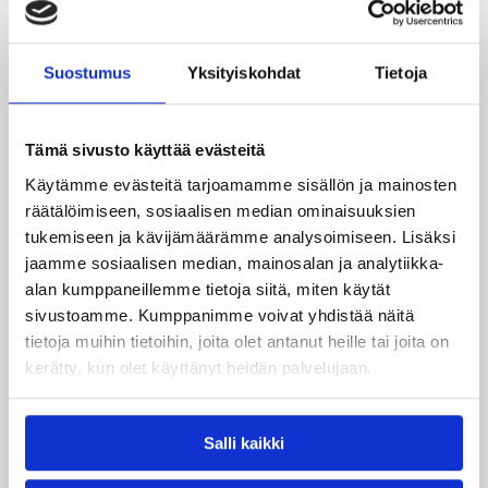
serbialaisjoukkueen puristuksessa. Olimpijan
pelitilanneheitoista upposi vain 33%.
Suostumus
Yksityiskohdat
Tietoja
Eurocupin viikon 7 MVP:ksi valittu Salin pelasi
Belgradissa 31 minuuttia kuuden pisteen, neljän
levypallon ja kolmen syötön saldolla. Olimpija jatkaa
Tämä sivusto käyttää evästeitä
Adrianmeren liigan hännillä kahdella voitollaan
tasapisteissä Sirokin kanssa.
Käytämme evästeitä tarjoamamme sisällön ja mainosten
räätälöimiseen, sosiaalisen median ominaisuuksien
Ottelutilastot:
Partizan – Olimpija
tukemiseen ja kävijämäärämme analysoimiseen. Lisäksi
jaamme sosiaalisen median, mainosalan ja analytiikka-
Päivitetty
01.12.2013
alan kumppaneillemme tietoja siitä, miten käytät
sivustoamme. Kumppanimme voivat yhdistää näitä
tietoja muihin tietoihin, joita olet antanut heille tai joita on
Henkilöt
kerätty, kun olet käyttänyt heidän palvelujaan.
Petteri Koponen
Samuel Haanpää
Salli kaikki
Shawn Huff