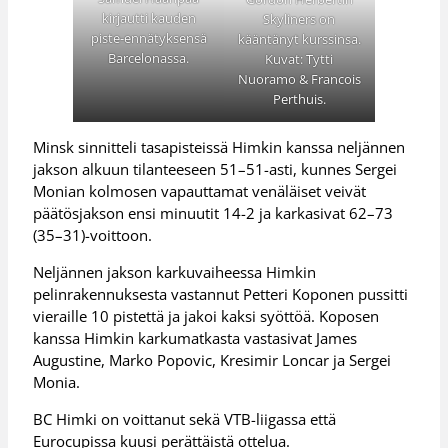
kirjautti kauden
Skyliners on
piste-ennätyksensä
kääntänyt kurssinsa.
Barcelonassa.
Kuvat: Tytti
Nuoramo & Francois
Perthuis.
Minsk sinnitteli tasapisteissä Himkin kanssa neljännen
jakson alkuun tilanteeseen 51–51-asti, kunnes Sergei
Monian kolmosen vapauttamat venäläiset veivät
päätösjakson ensi minuutit 14-2 ja karkasivat 62–73
(35–31)-voittoon.
Neljännen jakson karkuvaiheessa Himkin
pelinrakennuksesta vastannut Petteri Koponen pussitti
vieraille 10 pistettä ja jakoi kaksi syöttöä. Koposen
kanssa Himkin karkumatkasta vastasivat James
Augustine, Marko Popovic, Kresimir Loncar ja Sergei
Monia.
BC Himki on voittanut sekä VTB-liigassa että
Eurocupissa kuusi perättäistä ottelua.