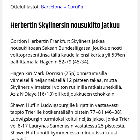
Ottelutilastot:
Barcelona – Coruña
Herbertin Skylinersin nousukiito jatkuu
Gordon Herbertin Frankfurt Skyliners jatkaa
nousukiitoaan Saksan Bundesliigassa. Joukkue nosti
voittoprosenttinsa tällä kaudella ensi kertaa yli 50%:n
päihittämällä Hagenin 82-79 (45-34).
Hagen kiri Mark Dorrisin (25p) onnistumisilla
viimeisellä neljänneksellä 12 pisteen takaa, mutta
Skyliners viimeisteli voiton rutiinilla ratkaisuhetkillä.
Aziz N’Diaye (16/13) oli kotijoukkueen tehokkain.
Shawn Huffin Ludwigsburgille kirjattiin vastaavasti
tappio Trierille kotikentällään pistein 77–81 (46–38).
Ludwigsburgin turmioksi koitui neljäs jakso, jonka Trier
vei 8-17 Laurynas Samenasin vastatessa 25 pisteestä.
Shawn Huff upotti kymmenessä minuutissa kuusi
pistettä.