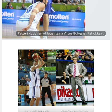
Petteri Koponen oli lauantaina Virtus Bolognan tehokkain.
Samuel Haanpää
Gordon Herbertin