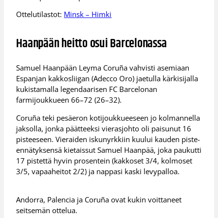
Ottelutilastot:
Minsk – Himki
Haanpään heitto osui Barcelonassa
Samuel Haanpään Leyma Coruña vahvisti asemiaan
Espanjan kakkosliigan (Adecco Oro) jaetulla kärkisijalla
kukistamalla legendaarisen FC Barcelonan
farmijoukkueen 66–72 (26–32).
Coruña teki pesäeron kotijoukkueeseen jo kolmannella
jaksolla, jonka päätteeksi vierasjohto oli paisunut 16
pisteeseen. Vieraiden iskunyrkkiin kuului kauden piste-
ennätyksensä kietaissut Samuel Haanpää, joka paukutti
17 pistettä hyvin prosentein (kakkoset 3/4, kolmoset
3/5, vapaaheitot 2/2) ja nappasi kaski levypalloa.
Andorra, Palencia ja Coruña ovat kukin voittaneet
seitsemän ottelua.