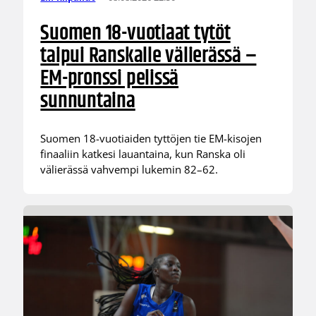
Suomen 18-vuotiaat tytöt
taipui Ranskalle välierässä –
EM-pronssi pelissä
sunnuntaina
Suomen 18-vuotiaiden tyttöjen tie EM-kisojen
finaaliin katkesi lauantaina, kun Ranska oli
välierässä vahvempi lukemin 82–62.