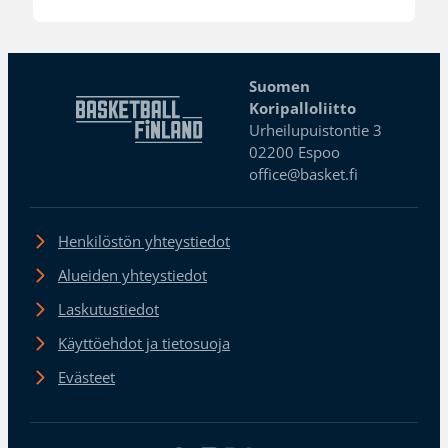
Suomen
Koripalloliitto
Urheilupuistontie 3
02200 Espoo
office@basket.fi
Henkilöstön yhteystiedot
Alueiden yhteystiedot
Laskutustiedot
Käyttöehdot ja tietosuoja
Evästeet