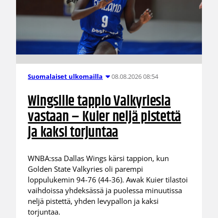
08.08.2026 08:54
Suomalaiset ulkomailla
Wingsille tappio Valkyriesia
vastaan – Kuier neljä pistettä
ja kaksi torjuntaa
WNBA:ssa Dallas Wings kärsi tappion, kun
Golden State Valkyries oli parempi
loppulukemin 94-76 (44-36). Awak Kuier tilastoi
vaihdoissa yhdeksässä ja puolessa minuutissa
neljä pistettä, yhden levypallon ja kaksi
torjuntaa.