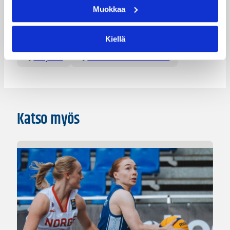
Muokkaa
Kategoriat
Kiellä
Pääjuttu
Suomalaiset ulkomailla
Katso myös