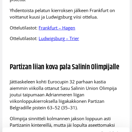
Yhdentoista pelatun kierroksen jälkeen Frankfurt on
voittanut kuusi ja Ludwigsburg viisi ottelua.
Ottelutilastot:
Frankfurt – Hagen
Ottelutilastot:
Ludwigsburg – Trier
Partizan liian kova pala Salinin Olimpijalle
Jättiaskeleen kohti Eurocupin 32 parhaan kastia
aiemmin viikolla ottanut Sasu Salinin Union Olimpija
joutui taipumaan Adrianmeren liigan
viikonloppukierroksella liigakakkonen Partizan
Belgradille pistein 63–52 (35–31).
Olimpija sinnitteli kolmannen jakson loppuun asti
Partizanin kintereillä, mutta jäi lopulta aseettomaksi
Bojan Bogdanovicin (21/7/6 syöttöä) johtaman