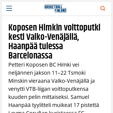
Siirry
sisältöön
Koposen Himkin voittoputki
kesti Valko-Venäjällä,
Haanpää tulessa
Barcelonassa
Petteri Koposen BC Himki vei
neljännen jakson 11–22 Tsmoki
Minskin vieraana Valko-Venäjällä ja
venytti VTB-liigan voittoputkensa
kuuden pelin mittaiseksi. Samuel
Haanpää tyylitteli muikeat 17 pistettä
Leyma Coruñan kuristaessa FC