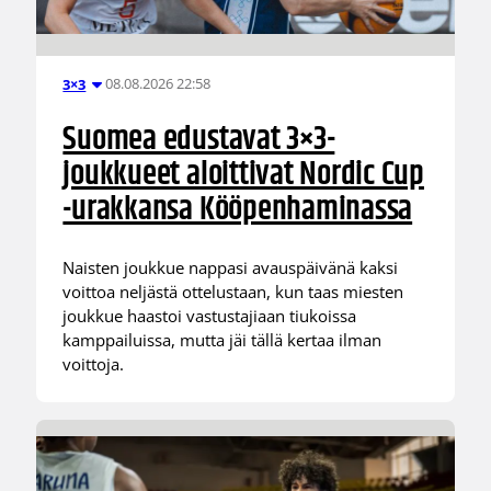
08.08.2026 22:58
3×3
Suomea edustavat 3×3-
joukkueet aloittivat Nordic Cup
-urakkansa Kööpenhaminassa
Naisten joukkue nappasi avauspäivänä kaksi
voittoa neljästä ottelustaan, kun taas miesten
joukkue haastoi vastustajiaan tiukoissa
kamppailuissa, mutta jäi tällä kertaa ilman
voittoja.