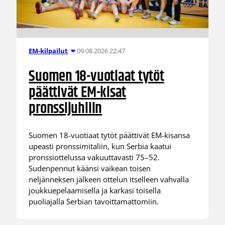
09.08.2026 22:47
EM-kilpailut
Suomen 18-vuotiaat tytöt
päättivät EM-kisat
pronssijuhliin
Suomen 18-vuotiaat tytöt päättivät EM-kisansa
upeasti pronssimitaliin, kun Serbia kaatui
pronssiottelussa vakuuttavasti 75–52.
Sudenpennut käänsi vaikean toisen
neljänneksen jälkeen ottelun itselleen vahvalla
joukkuepelaamisella ja karkasi toisella
puoliajalla Serbian tavoittamattomiin.