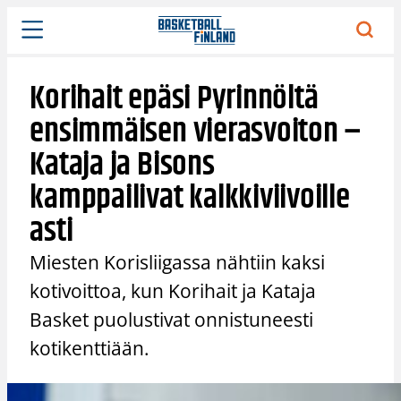
Siirry
sisältöön
Korihait epäsi Pyrinnöltä
ensimmäisen vierasvoiton –
Kataja ja Bisons
kamppailivat kalkkiviivoille
asti
Miesten Korisliigassa nähtiin kaksi
kotivoittoa, kun Korihait ja Kataja
Basket puolustivat onnistuneesti
kotikenttiään.