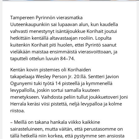
Tampereen Pyrinnön vierasmatka
Uuteenkaupunkiin sai lupaavan alun, kun kaudella
vahvasti menestynyt isäntäjoukkue Korihait joutui
hetkittäin kentällä altavastaajan rooliin. Lopulta
kuitenkin Korihait piti huolen, ettei Pyrintö saanut
vieläkään maistaa ensimmäistä vierasvoittoaan, ja
taputteli ottelun luvuin 84–74.
Kentän kovin pistemies oli Korihaiden
takapelaaja Wesley Person Jr. 20:llä. Sentteri Javion
Ogunyemi tuki työtä 14 pisteellä ja kymmenellä
levypallolla, joskin sortui samalla kuuteen
menetykseen. Vaihdosta peliin tullut joukkuetoveri Joni
Herrala keräsi viisi pistettä, neljä levypalloa ja kolme
riistoa.
– Meillä on takana hankala viikko kaikkine
sairasteluineen, mutta väitän, että perustasomme on
tällä hetkellä niin korkea, että pystymme sen ansiosta