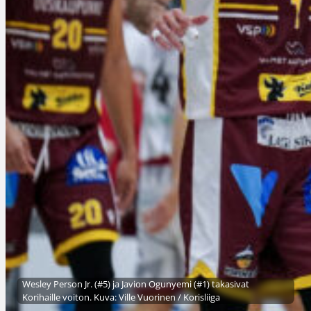
Wesley Person Jr. (#5) ja Javion Ogunyemi (#1) takasivat
Korihaille voiton. Kuva: Ville Vuorinen / Korisliiga