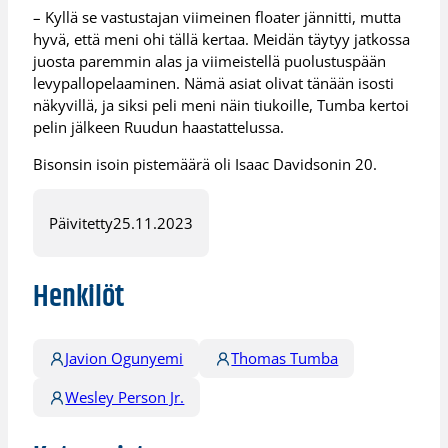
– Kyllä se vastustajan viimeinen floater jännitti, mutta
hyvä, että meni ohi tällä kertaa. Meidän täytyy jatkossa
juosta paremmin alas ja viimeistellä puolustuspään
levypallopelaaminen. Nämä asiat olivat tänään isosti
näkyvillä, ja siksi peli meni näin tiukoille, Tumba kertoi
pelin jälkeen Ruudun haastattelussa.
Bisonsin isoin pistemäärä oli Isaac Davidsonin 20.
Päivitetty
25.11.2023
Henkilöt
Javion Ogunyemi
Thomas Tumba
Wesley Person Jr.