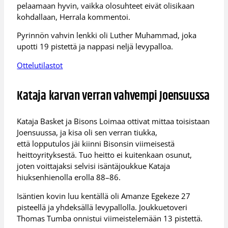
pelaamaan hyvin, vaikka olosuhteet eivät olisikaan
kohdallaan, Herrala kommentoi.
Pyrinnön vahvin lenkki oli Luther Muhammad, joka
upotti 19 pistettä ja nappasi neljä levypalloa.
Ottelutilastot
Kataja karvan verran vahvempi Joensuussa
Kataja Basket ja Bisons Loimaa ottivat mittaa toisistaan
Joensuussa, ja kisa oli sen verran tiukka,
että lopputulos jäi kiinni Bisonsin viimeisestä
heittoyrityksestä. Tuo heitto ei kuitenkaan osunut,
joten voittajaksi selvisi isäntäjoukkue Kataja
hiuksenhienolla erolla 88–86.
Isäntien kovin luu kentällä oli Amanze Egekeze 27
pisteellä ja yhdeksällä levypallolla. Joukkuetoveri
Thomas Tumba onnistui viimeistelemään 13 pistettä.