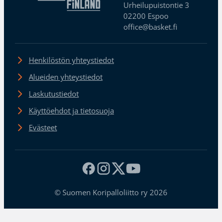
Urheilupuistontie 3
02200 Espoo
office@basket.fi
Henkilöstön yhteystiedot
Alueiden yhteystiedot
Laskutustiedot
Käyttöehdot ja tietosuoja
Evästeet
© Suomen Koripalloliitto ry 2026