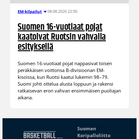
08.08.2026 22:56
EM-kilpailut
Suomen 16-vuotiaat pojat
kaatoivat Ruotsin vahvalla
esityksellä
Suomen 16-vuotiaat pojat nappasivat toisen
peräkkäisen voittonsa B-divisioonan EM-
kisoissa, kun Ruotsi kaatui lukemin 98–79.
Suomi johti ottelua alusta loppuun ja rakensi
ratkaisevan eron vahvan ensimmäisen puoliajan
aikana.
Suomen
Koripalloliitto