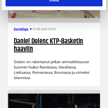
Kiellä
07.08.2026 09:23
Korisliiga
Daniel Dolenc KTP-Basketin
haaviin
Dolenc on rakentanut pitkän ammattilaisuran
Suomen lisäksi Ranskassa, Itävallassa,
Liettuassa, Romaniassa, Bosniassa ja viimeksi
Islannissa.