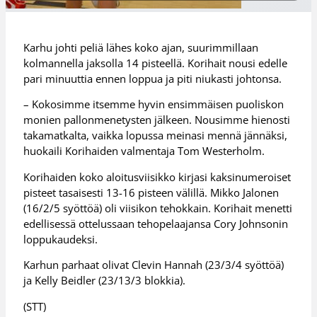
Karhu johti peliä lähes koko ajan, suurimmillaan
kolmannella jaksolla 14 pisteellä. Korihait nousi edelle
pari minuuttia ennen loppua ja piti niukasti johtonsa.
– Kokosimme itsemme hyvin ensimmäisen puoliskon
monien pallonmenetysten jälkeen. Nousimme hienosti
takamatkalta, vaikka lopussa meinasi mennä jännäksi,
huokaili Korihaiden valmentaja Tom Westerholm.
Korihaiden koko aloitusviisikko kirjasi kaksinumeroiset
pisteet tasaisesti 13-16 pisteen välillä. Mikko Jalonen
(16/2/5 syöttöä) oli viisikon tehokkain. Korihait menetti
edellisessä ottelussaan tehopelaajansa Cory Johnsonin
loppukaudeksi.
Karhun parhaat olivat Clevin Hannah (23/3/4 syöttöä)
ja Kelly Beidler (23/13/3 blokkia).
(STT)