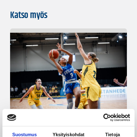
Katso myös
07.08.2026 21:42
Maaottelu
Suostumus
Yksityiskohdat
Tietoja