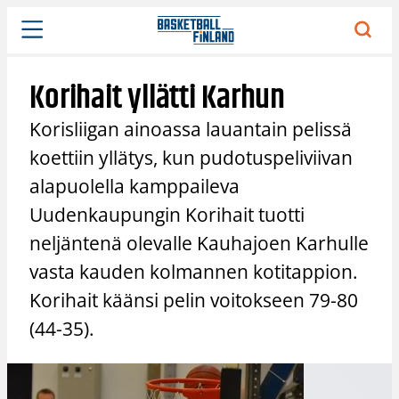
Siirry
sisältöön
Korihait yllätti Karhun
Korisliigan ainoassa lauantain pelissä
koettiin yllätys, kun pudotuspeliviivan
alapuolella kamppaileva
Uudenkaupungin Korihait tuotti
neljäntenä olevalle Kauhajoen Karhulle
vasta kauden kolmannen kotitappion.
Korihait käänsi pelin voitokseen 79-80
(44-35).