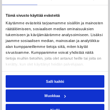
Ruotsi piirun verran
Susiladiesia parempi
Tukholmassa
Tämä sivusto käyttää evästeitä
Käytämme evästeitä tarjoamamme sisällön ja mainosten
räätälöimiseen, sosiaalisen median ominaisuuksien
Susiladies päätti Tukholmassa pelatun kahden
tukemiseen ja kävijämäärämme analysoimiseen. Lisäksi
ottelun mittaisen miniturnauksen tappioon, kun
jaamme sosiaalisen median, mainosalan ja analytiikka-
Ruotsi oli parempi loppulukemin 73-68 (33-47).
alan kumppaneillemme tietoja siitä, miten käytät
Suomi pelaa seuraavan kerran ensi
viikonloppuna Helsingissä.
sivustoamme. Kumppanimme voivat yhdistää näitä
tietoja muihin tietoihin, joita olet antanut heille tai joita on
kerätty, kun olet käyttänyt heidän palvelujaan.
Salli kaikki
Muokkaa