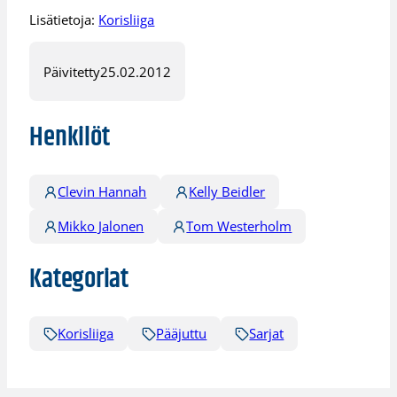
Lisätietoja:
Korisliiga
Päivitetty
25.02.2012
Henkilöt
Clevin Hannah
Kelly Beidler
Mikko Jalonen
Tom Westerholm
Kategoriat
Korisliiga
Pääjuttu
Sarjat