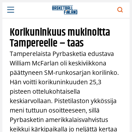
Siirry
sisältöön
Korikuninkuus mukinoitta
Tampereelle – taas
Tamperelaista Pyrbasketia edustava
William McFarlan oli keskiviikkona
päättyneen SM-runkosarjan korilinko.
Hän voitti korikuninkuuden 25,3
pisteen ottelukohtaisella
keskiarvollaan. Pistetilaston ykkössija
meni tuttuun osoitteeseen, sillä
Pyrbasketin amerikkalaisvahvistus
keikkui kärkipaikalla jo neljättä kertaa