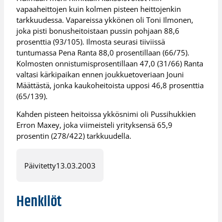
vapaaheittojen kuin kolmen pisteen heittojenkin
tarkkuudessa. Vapareissa ykkönen oli Toni Ilmonen,
joka pisti bonusheitoistaan pussin pohjaan 88,6
prosenttia (93/105). Ilmosta seurasi tiiviissä
tuntumassa Pena Ranta 88,0 prosentillaan (66/75).
Kolmosten onnistumisprosentillaan 47,0 (31/66) Ranta
valtasi kärkipaikan ennen joukkuetoveriaan Jouni
Määttästä, jonka kaukoheitoista upposi 46,8 prosenttia
(65/139).
Kahden pisteen heitoissa ykkösnimi oli Pussihukkien
Erron Maxey, joka viimeisteli yrityksensä 65,9
prosentin (278/422) tarkkuudella.
Päivitetty
13.03.2003
Henkilöt