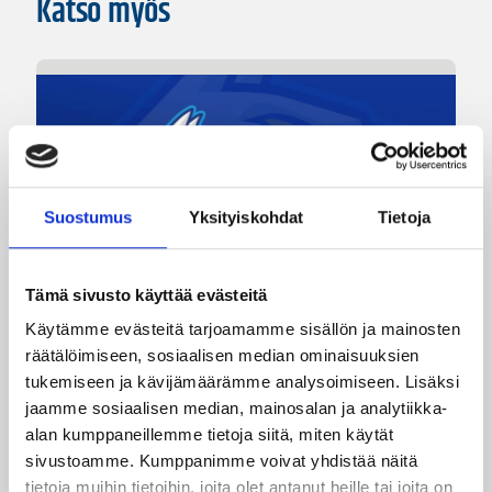
Katso myös
Suostumus
Yksityiskohdat
Tietoja
Tämä sivusto käyttää evästeitä
Käytämme evästeitä tarjoamamme sisällön ja mainosten
05.08.2026 20:08
Nuorten PM-kilpailut
räätälöimiseen, sosiaalisen median ominaisuuksien
Suomen 15-vuotiaat tytöt
tukemiseen ja kävijämäärämme analysoimiseen. Lisäksi
jaamme sosiaalisen median, mainosalan ja analytiikka-
voittivat Islannin Nordic Open -
alan kumppaneillemme tietoja siitä, miten käytät
turnauksen toisessa ottelussa
sivustoamme. Kumppanimme voivat yhdistää näitä
tietoja muihin tietoihin, joita olet antanut heille tai joita on