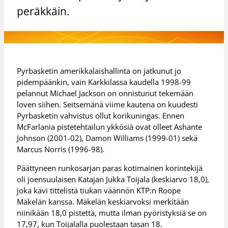
peräkkäin.
Pyrbasketin amerikkalaishallinta on jatkunut jo
pidempäänkin, vain Karkkilassa kaudella 1998-99
pelannut Michael Jackson on onnistunut tekemään
loven siihen. Seitsemänä viime kautena on kuudesti
Pyrbasketin vahvistus ollut korikuningas. Ennen
McFarlania pistetehtailun ykkösiä ovat olleet Ashante
Johnson (2001-02), Damon Williams (1999-01) sekä
Marcus Norris (1996-98).
Päättyneen runkosarjan paras kotimainen korintekijä
oli joensuulaisen Katajan Jukka Toijala (keskiarvo 18,0),
joka kävi tittelistä tiukan väännön KTP:n Roope
Mäkelän kanssa. Mäkelän keskiarvoksi merkitään
niinikään 18,0 pistettä, mutta ilman pyöristyksiä se on
17,97, kun Toijalalla puolestaan tasan 18.