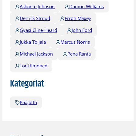
Ashante Johnson
Damon Williams
Derrick Stroud
Erron Maxey
Gyasi Cline-Heard
John Ford
Jukka Toijala
Marcus Norris
Michael Jackson
Pena Ranta
Toni Ilmonen
Kategoriat
Pääjuttu