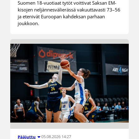
Suomen 18-vuotiaat tytöt voittivat Saksan EM-
kisojen neljännesvälierässä vakuuttavasti 73–56
ja etenivät Euroopan kahdeksan parhaan
joukkoon.
05.08.2026 14:27
Pääjuttu