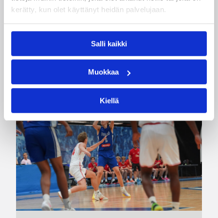
kerätty, kun olet käyttänyt heidän palvelujaan.
Suomen 15-vuotiaiden tyttöjen maajoukkue
jatkoi voittokulkuaan Lohjalla pelattavassa
Nordic Open -turnauksessa kaatamalla Islannin
vakuuttavasti 70–47. Sudenpennut kohtaa
Salli kaikki
huomenna turnauksen päätösottelussa Latvian
klo 15.
Muokkaa
Kiellä