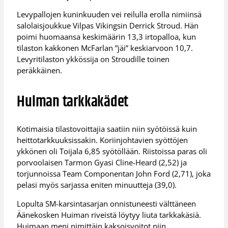
Levypallojen kuninkuuden vei reilulla erolla nimiinsä
salolaisjoukkue Vilpas Vikingsin Derrick Stroud. Hän
poimi huomaansa keskimäärin 13,3 irtopalloa, kun
tilaston kakkonen McFarlan ”jäi” keskiarvoon 10,7.
Levyritilaston ykkössija on Stroudille toinen
peräkkäinen.
Huiman tarkkakädet
Kotimaisia tilastovoittajia saatiin niin syötöissä kuin
heittotarkkuuksissakin. Koriinjohtavien syöttöjen
ykkönen oli Toijala 6,85 syötöllään. Riistoissa paras oli
porvoolaisen Tarmon Gyasi Cline-Heard (2,52) ja
torjunnoissa Team Componentan John Ford (2,71), joka
pelasi myös sarjassa eniten minuutteja (39,0).
Lopulta SM-karsintasarjan onnistuneesti välttäneen
Äänekosken Huiman riveistä löytyy liuta tarkkakäsiä.
Huimaan meni nimittäin kaksoisvoitot niin