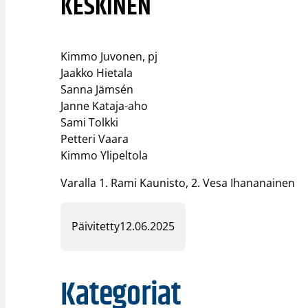
KESKINEN
Kimmo Juvonen, pj​
Jaakko Hietala​
Sanna Jämsén​
Janne Kataja-aho​
Sami Tolkki​
Petteri Vaara​
Kimmo Ylipeltola​
Varalla 1. Rami Kaunisto, 2. Vesa Ihananainen
Päivitetty
12.06.2025
Kategoriat