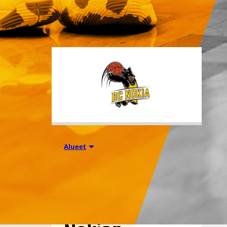
tuhansia koripallon ystäviä niin
Suomesta kuin ulkomailta.
01.08.2026 16:31
Alueet
Mikko
Salminen BC