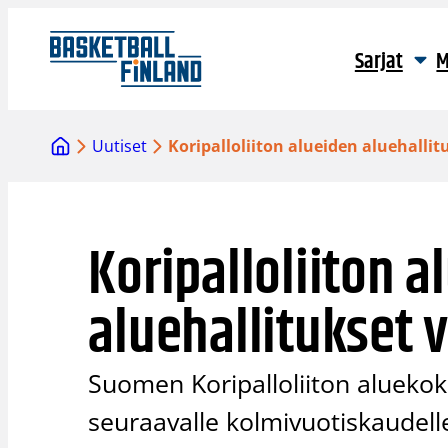
Siirry
sisältöön
Sarjat
M
Uutiset
Koripalloliiton alueiden aluehallit
Koripalloliiton a
aluehallitukset 
Suomen Koripalloliiton aluekoko
seuraavalle kolmivuotiskaudell