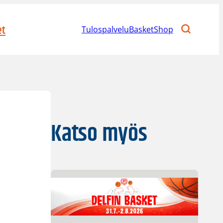
et
Tulospalvelu
BasketShop
Katso myös