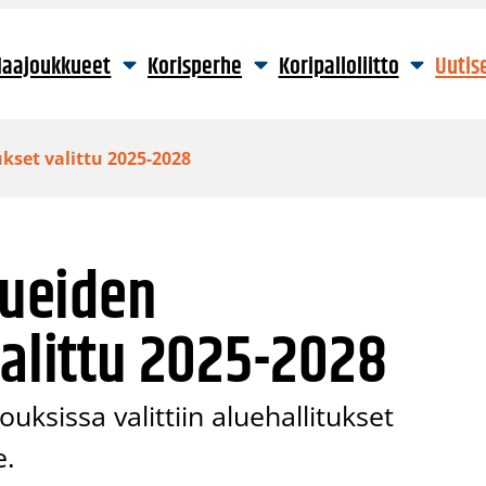
aajoukkueet
Korisperhe
Koripalloliitto
Uutis
ukset valittu 2025-2028
lueiden
valittu 2025-2028
uksissa valittiin aluehallitukset
e.