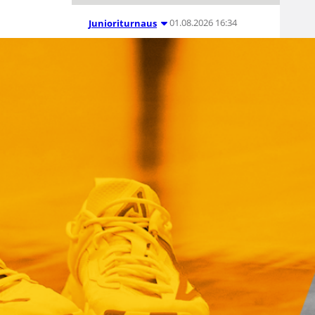
01.08.2026 16:34
Junioriturnaus
Delfin Basket
Tournament
31.7.-2.8.
Tampereella
Koripallon kansainvälinen
turnaus Delfin Basket pelataan
Tampereella tänä viikonloppuna.
Järjestyksessään 39. turnaus
kerää yhteen 200 joukkuetta ja