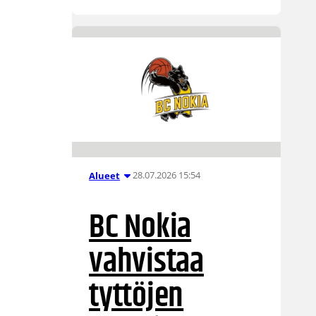
28.07.2026 15:54
Alueet
BC Nokia
vahvistaa
tyttöjen