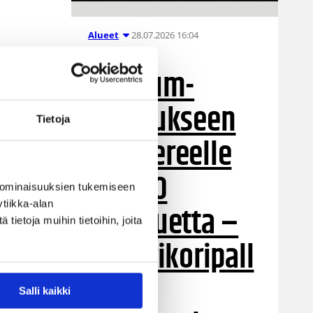
28.07.2026 16:04
Alueet
Stadium-
turnaukseen
Tietoja
Tampereelle
yli 200
 ominaisuuksien tukemiseen
tiikka-alan
joukkuetta –
ietoja muihin tietoihin, joita
juniorikoripall
on
Salli kaikki