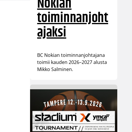
Nokian
toiminnanjoht
ajaksi
BC Nokian toiminnanjohtajana
toimii kauden 2026–2027 alusta
Mikko Salminen.