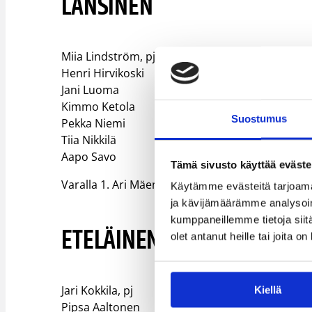
LÄNSINEN
Miia Lindström, pj​
Henri Hirvikoski​
Jani Luoma​
Kimmo Ketola​
Suostumus
Pekka Niemi​
Tiia Nikkilä​
Aapo Savo​
Tämä sivusto käyttää eväste
Varalla 1. Ari Mäenpää, 2. Maria Airaksinen
Käytämme evästeitä tarjoama
ja kävijämäärämme analysoim
kumppaneillemme tietoja siitä
ETELÄINEN
olet antanut heille tai joita o
Jari Kokkila, pj​
Kiellä
Pipsa Aaltonen​