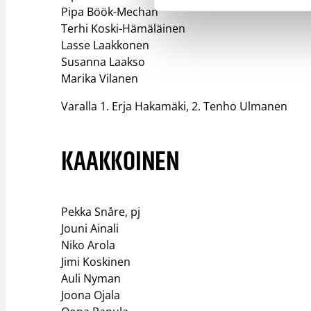
Pipa Böök-Mechan​
Terhi Koski-Hämäläinen​
Lasse Laakkonen​
Susanna Laakso​
Marika Vilanen​
Varalla 1. Erja Hakamäki, 2. Tenho Ulmanen​
KAAKKOINEN​
Pekka Snåre, pj​
Jouni Ainali​
Niko Arola​
Jimi Koskinen​
Auli Nyman​
Joona Ojala​