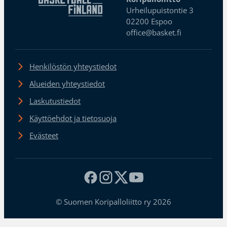
Urheilupuistontie 3
02200 Espoo
office@basket.fi
Henkilöstön yhteystiedot
Alueiden yhteystiedot
Laskutustiedot
Käyttöehdot ja tietosuoja
Evästeet
© Suomen Koripalloliitto ry 2026