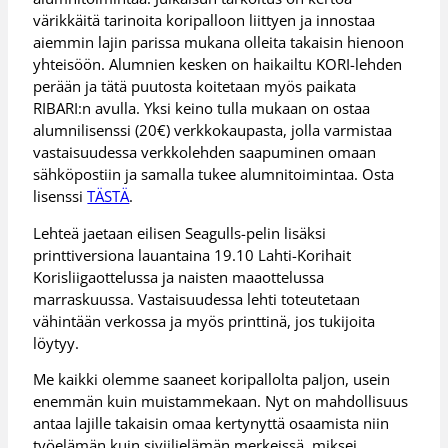
värikkäitä tarinoita koripalloon liittyen ja innostaa
aiemmin lajin parissa mukana olleita takaisin hienoon
yhteisöön. Alumnien kesken on haikailtu KORI-lehden
perään ja tätä puutosta koitetaan myös paikata
RIBARI:n avulla. Yksi keino tulla mukaan on ostaa
alumnilisenssi (20€) verkkokaupasta, jolla varmistaa
vastaisuudessa verkkolehden saapuminen omaan
sähköpostiin ja samalla tukee alumnitoimintaa. Osta
lisenssi
TÄSTÄ
.
Lehteä jaetaan eilisen Seagulls-pelin lisäksi
printtiversiona lauantaina 19.10 Lahti-Korihait
Korisliigaottelussa ja naisten maaottelussa
marraskuussa. Vastaisuudessa lehti toteutetaan
vähintään verkossa ja myös printtinä, jos tukijoita
löytyy.
Me kaikki olemme saaneet koripallolta paljon, usein
enemmän kuin muistammekaan. Nyt on mahdollisuus
antaa lajille takaisin omaa kertynyttä osaamista niin
työelämän kuin siviilielämän merkeissä, miksei