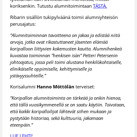
koriksenkin. Tutustu alumnitoimintaan
TÄSTÄ.
Ribarin sisällön tukipylväänä toimii alumniyhteisön
perusajatus:
”Alumnitoiminnan tavoitteena on jakaa ja edistää niitä
arvoja, jotka ovat rikastuttaneet jäsenten elämää
koripalloon liittyvien kokemusten kautta. Alumnihenkeä
kuvastaa toiminnan ”henkisen isän” Petteri Petersenin
johtoajatus, jossa peli toimi alustana henkilökohtaiselle,
elinikäiselle oppimiselle, kehittymiselle ja
ystävyyssuhteille.”
Korisalumni
Hanno Möttölän
terveiset:
”Koripallon alumnitoiminta on tärkeää ja onkin hienoa,
että tällä vuosikymmenellä se on saatu käytiin. Toivotaan,
että kaikki koripalloilijat lähtevät siihen mukaan ja
pystytään historiaa, sekä kulttuuria, jakamaan
eteenpäin.”
LUE LEHTI!