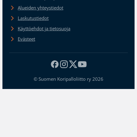
Alueiden yhteystiedot
Laskutustiedot
Käyttöehdot ja tietosuoja
Evästeet
© Suomen Koripalloliitto ry 2026