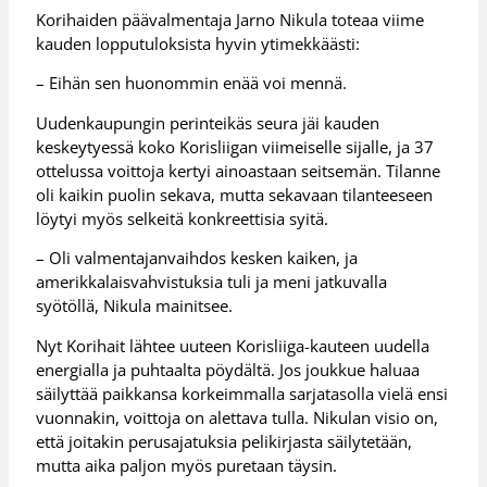
Korihaiden päävalmentaja Jarno Nikula toteaa viime
kauden lopputuloksista hyvin ytimekkäästi:
– Eihän sen huonommin enää voi mennä.
Uudenkaupungin perinteikäs seura jäi kauden
keskeytyessä koko Korisliigan viimeiselle sijalle, ja 37
ottelussa voittoja kertyi ainoastaan seitsemän. Tilanne
oli kaikin puolin sekava, mutta sekavaan tilanteeseen
löytyi myös selkeitä konkreettisia syitä.
– Oli valmentajanvaihdos kesken kaiken, ja
amerikkalaisvahvistuksia tuli ja meni jatkuvalla
syötöllä, Nikula mainitsee.
Nyt Korihait lähtee uuteen Korisliiga-kauteen uudella
energialla ja puhtaalta pöydältä. Jos joukkue haluaa
säilyttää paikkansa korkeimmalla sarjatasolla vielä ensi
vuonnakin, voittoja on alettava tulla. Nikulan visio on,
että joitakin perusajatuksia pelikirjasta säilytetään,
mutta aika paljon myös puretaan täysin.