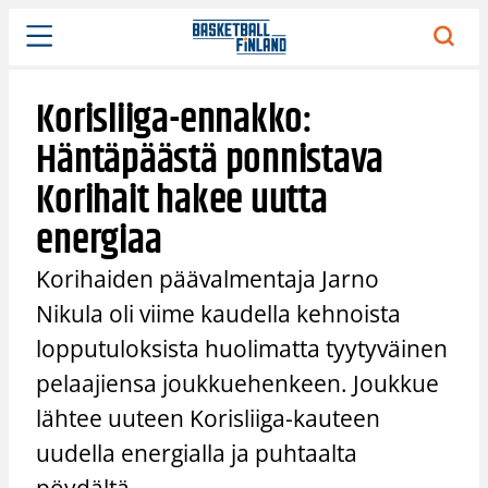
Siirry
sisältöön
Korisliiga-ennakko:
Häntäpäästä ponnistava
Korihait hakee uutta
energiaa
Korihaiden päävalmentaja Jarno
Nikula oli viime kaudella kehnoista
lopputuloksista huolimatta tyytyväinen
pelaajiensa joukkuehenkeen. Joukkue
lähtee uuteen Korisliiga-kauteen
uudella energialla ja puhtaalta
pöydältä.