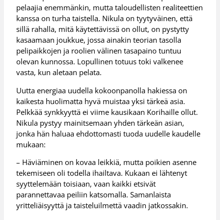
pelaajia enemmänkin, mutta taloudellisten realiteettien
kanssa on turha taistella. Nikula on tyytyväinen, että
sillä rahalla, mitä käytettävissä on ollut, on pystytty
kasaamaan joukkue, jossa ainakin teorian tasolla
pelipaikkojen ja roolien välinen tasapaino tuntuu
olevan kunnossa. Lopullinen totuus toki valkenee
vasta, kun aletaan pelata.
Uutta energiaa uudella kokoonpanolla hakiessa on
kaikesta huolimatta hyvä muistaa yksi tärkeä asia.
Pelkkää synkkyyttä ei viime kausikaan Korihaille ollut.
Nikula pystyy mainitsemaan yhden tärkeän asian,
jonka hän haluaa ehdottomasti tuoda uudelle kaudelle
mukaan:
– Häviäminen on kovaa leikkiä, mutta poikien asenne
tekemiseen oli todella ihailtava. Kukaan ei lähtenyt
syyttelemään toisiaan, vaan kaikki etsivät
parannettavaa peiliin katsomalla. Samanlaista
yritteliäisyyttä ja taisteluilmettä vaadin jatkossakin.