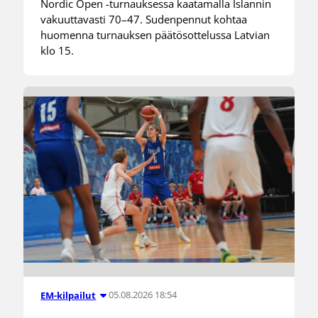
Nordic Open -turnauksessa kaatamalla Islannin
vakuuttavasti 70–47. Sudenpennut kohtaa
huomenna turnauksen päätösottelussa Latvian
klo 15.
05.08.2026 18:54
EM-kilpailut