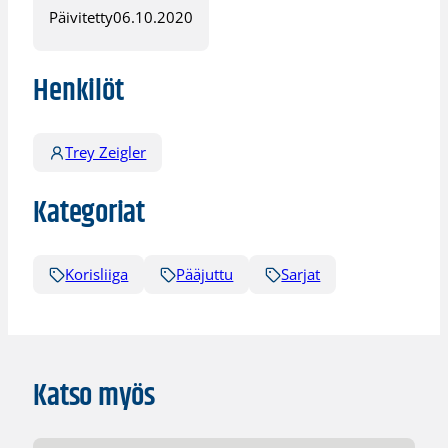
Päivitetty
06.10.2020
Henkilöt
Trey Zeigler
Kategoriat
Korisliiga
Pääjuttu
Sarjat
Katso myös