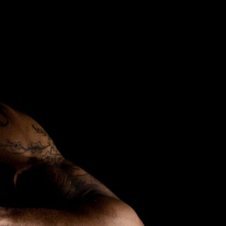
harvinaislaatu
inen voitto
Liettuasta
Susiladies nappasi
harvinaislaatuisen voiton
Liettuasta Tukholmassa
pelatussa maaottelussa.
Susiladies voitti vakuuttavasti
Liettuan 81-70 (48-36) Elina
Aarnisalon 22 pisteen
johdattamana. Suomi pelaa
Tukholmassa vielä toisen
ottelun, kun huomenna vastaan
tulee Ruotsi.