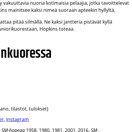
y vakuuttavia nuoria kotimaisia pelaajia, jotka tavoittelevat
kins mainitsee kaksi nimeä suoraan apteekin hyllyltä.
aa pitää silmällä. Ne kaksi jantteria pistävät kyllä
niorikuorestaan, Hopkins toteaa.
änkuoressa
no, tilastot, tulokset)
er
,
Instagram
4, SM-hopeaa
1958, 1980, 1981, 2001, 2016,
SM-