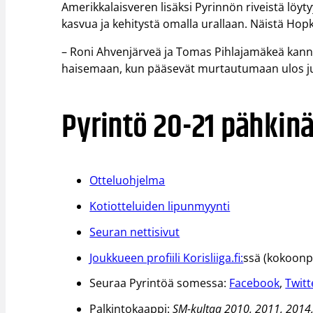
Amerikkalaisveren lisäksi Pyrinnön riveistä löyty
kasvua ja kehitystä omalla urallaan. Näistä Hop
– Roni Ahvenjärveä ja Tomas Pihlajamäkeä kannatt
haisemaan, kun pääsevät murtautumaan ulos ju
Pyrintö 20-21 pähkin
Otteluohjelma
Kotiotteluiden lipunmyynti
Seuran nettisivut
Joukkueen profiili Korisliiga.fi:
ssä (kokoonpa
Seuraa Pyrintöä somessa:
Facebook
,
Twitt
Palkintokaappi:
SM-kultaa 2010, 2011, 201