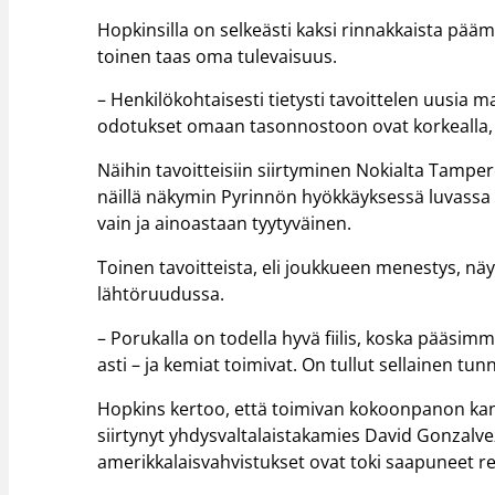
Hopkinsilla on selkeästi kaksi rinnakkaista pääm
toinen taas oma tulevaisuus.
– Henkilökohtaisesti tietysti tavoittelen uusia m
odotukset omaan tasonnostoon ovat korkealla,
Näihin tavoitteisiin siirtyminen Nokialta Tamper
näillä näkymin Pyrinnön hyökkäyksessä luvassa 
vain ja ainoastaan tyytyväinen.
Toinen tavoitteista, eli joukkueen menestys, näy
lähtöruudussa.
– Porukalla on todella hyvä fiilis, koska pääsim
asti – ja kemiat toimivat. On tullut sellainen tun
Hopkins kertoo, että toimivan kokoonpanon kann
siirtynyt yhdysvaltalaistakamies David Gonzalv
amerikkalaisvahvistukset ovat toki saapuneet