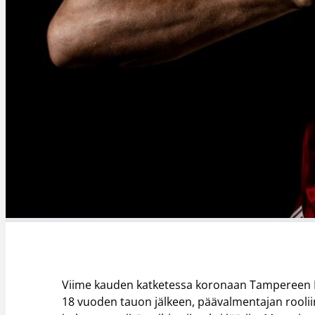
Viime kauden katketessa koronaan Tampereen Pyrin
18 vuoden tauon jälkeen, päävalmentajan rooliin