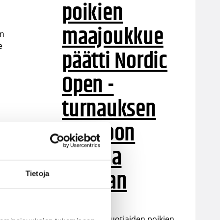
poikien
maajoukkue
en
e
päätti Nordic
Open -
turnauksen
tappioon
Latviaa
vastaan
Tietoja
Suomen 15-vuotiaiden poikien