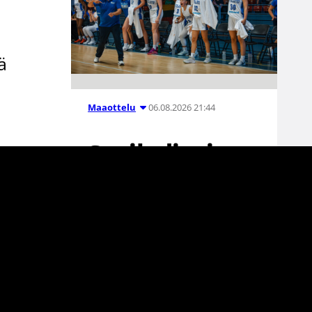
ä
06.08.2026 21:44
Maaottelu
Susiladiesin
puolustus
rautaa
Tukholmassa
–