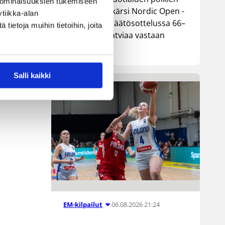
 ominaisuuksien tukemiseen
maajoukkue kärsi Nordic Open -
tiikka-alan
turnauksen päätösottelussa 66–
ietoja muihin tietoihin, joita
74-tappion Latviaa vastaan
Lohjalla.
Salli kaikki
06.08.2026 21:24
EM-kilpailut