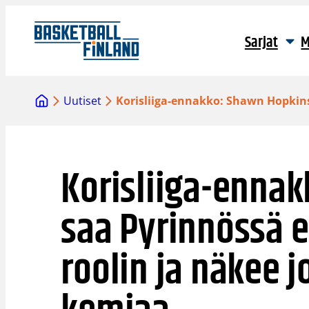
Siirry
sisältöön
Sarjat
M
Uutiset
Korisliiga-ennakko: Shawn Hopkin
Korisliiga-enna
saa Pyrinnössä 
roolin ja näkee 