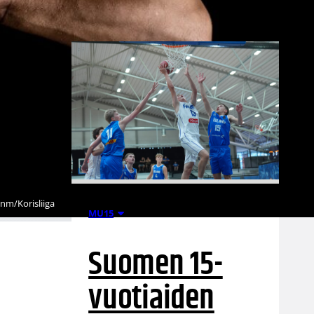
enm/Korisliiga
06.08.2026 21:44
MU15
Suomen 15-
vuotiaiden
,