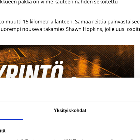
joukkueen pakka on viime kauteen nähden sekoitettu
hto muutti 15 kilometriä länteen. Samaa reittiä päinvastaise
uorempi nouseva takamies Shawn Hopkins, jolle uusi osoit
Yksityiskohdat
itä