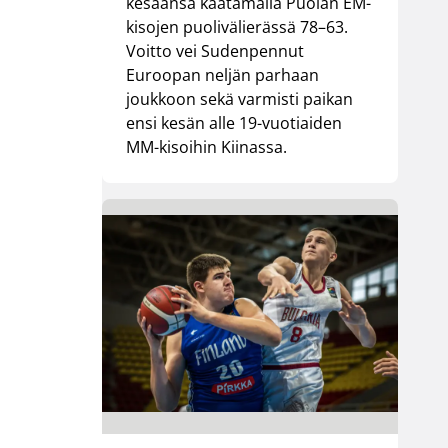
kesäänsä kaatamalla Puolan EM-
kisojen puolivälierässä 78–63.
Voitto vei Sudenpennut
Euroopan neljän parhaan
joukkoon sekä varmisti paikan
ensi kesän alle 19-vuotiaiden
MM-kisoihin Kiinassa.