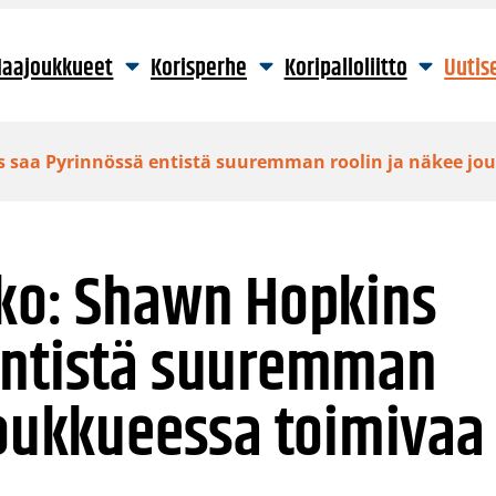
aajoukkueet
Korisperhe
Koripalloliitto
Uutis
s saa Pyrinnössä entistä suuremman roolin ja näkee j
kko: Shawn Hopkins
entistä suuremman
joukkueessa toimivaa