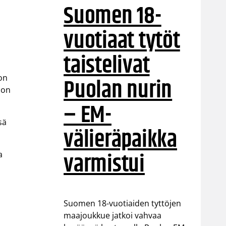
Suomen 18-
vuotiaat tytöt
taistelivat
 on
Puolan nurin
 on
– EM-
sä
välieräpaikka
varmistui
a
Suomen 18-vuotiaiden tyttöjen
maajoukkue jatkoi vahvaa