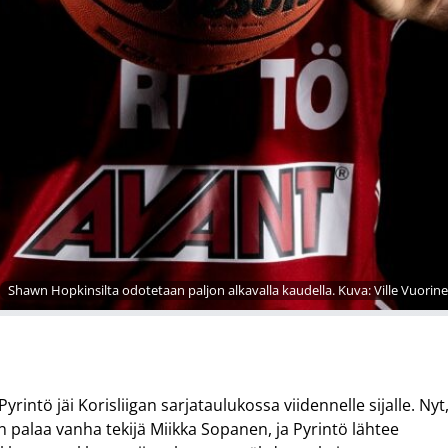
Shawn Hopkinsilta odotetaan paljon alkavalla kaudella. Kuva: Ville Vuorin
tö jäi Korisliigan sarjataulukossa viidennelle sijalle. Nyt
 palaa vanha tekijä Miikka Sopanen, ja Pyrintö lähtee