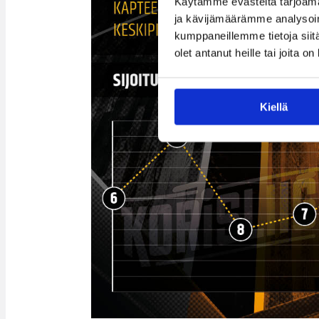
Käytämme evästeitä tarjoama
ja kävijämäärämme analysoim
kumppaneillemme tietoja siitä
olet antanut heille tai joita o
Kiellä