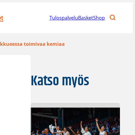
et
Tulospalvelu
BasketShop
oukkueessa toimivaa kemiaa
Katso myös