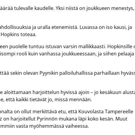
äärää tulevalle kaudelle. Yksi niistä on joukkueen menestys,
ahdollisuuksia ja uralla etenemistä. Luvassa on iso kausi, ja
 Hopkins toteaa.
een puolelle tuntuu istuvan varsin mallikkaasti. Hopkinsille
isompi rooli kuin vanhassa joukkueessaan, ja siihen pelaaja
ttää sekin olevan Pyynikin palloiluhallissa parhaillaan hyväs
me aloittamaan harjoittelun hyvissä ajoin – jo kesäkuun alust
ne, että kaikki tietävät jo, missä mennään.
alta on ollut merkittävä etu, että Kouvolasta Tampereelle
ez on harjoitellut Pyrinnön mukana läpi koko kesän. Muut
 remmiin vasta myöhemmässä vaiheessa.