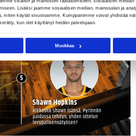
mme sisällön ja mainosten räätälöimiseen, sosiaalisen median
iseen. Lisäksi jaamme sosiaalisen median, mainosalan ja analy
, miten käytät sivustoamme. Kumppanimme voivat yhdistää näitä t
n kerätty, kun olet käyttänyt heidän palvelujaan.
Muokkaa