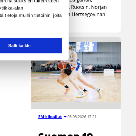
 ominaisuuksien tukemiseen
Luxemburgin, Ruotsin, Norjan
tiikka-alan
sekä Bosnia ja Hertsegovinan
n
ietoja muihin tietoihin, joita
kanssa.
Salli kaikki
05.08.2026 17:21
EM-kilpailut