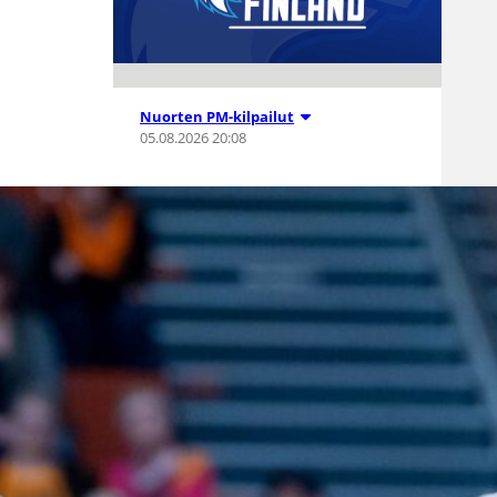
Nuorten PM-kilpailut
05.08.2026 20:08
Suomen 15-
vuotiaat tytöt
voittivat
Islannin
Nordic Open -
turnauksen