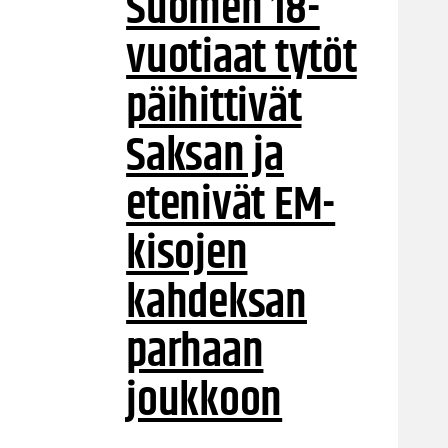
Suomen 18-
vuotiaat tytöt
päihittivät
Saksan ja
etenivät EM-
kisojen
kahdeksan
parhaan
joukkoon