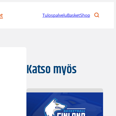
et
Tulospalvelu
BasketShop
Katso myös