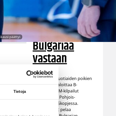
EM-kisoihin –
avausottelu
torstaina
-kausi päättyi
Bulgariaa
vastaan
Suomen 16-vuotiaiden poikien
si
maajoukkue aloittaa B-
divisioonan EM-kilpailut
Tietoja
torstaina 6.8. Pohjois-
SM-
Makedonian Skopjessa.
Sudenpennut pelaa
21.
alkulohkossa Bulgarian,