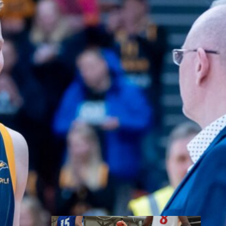
toisessa
ottelussa
Suomen 15-vuotiaiden tyttöjen
maajoukkue jatkoi
voittokulkuaan Lohjalla
pelattavassa Nordic Open -
turnauksessa kaatamalla
Islannin vakuuttavasti 70–47.
Sudenpennut kohtaa huomenna
turnauksen päätösottelussa
Latvian klo 15.