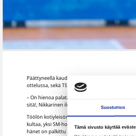
Päättyneellä kaudella hän edusti Espanjan tois
ottelussa, sekä Tšekkiläistä Hradec Kralovea 21 
– On hienoa palata jälleen kotiin! Seagulls on 
sitä!, Nikkarinen iloitsee seuran tiedotteessa.
Suostumus
Töölön kotiyleisön suosikkipelaajiin kuuluvan Ni
kultaa, yksi SM-hopea, yksi SM-pronssi, sekä Suo
Tämä sivusto käyttää eväste
hänet on palkittu vuoden pelaajan tittelin lisä