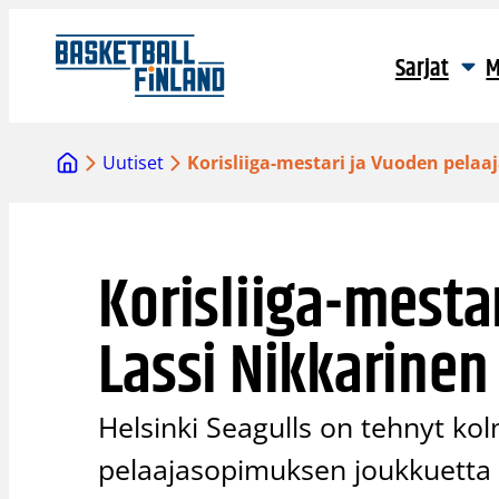
Siirry
sisältöön
Sarjat
M
Uutiset
Korisliiga-mestari ja Vuoden pelaa
Korisliiga-mesta
Lassi Nikkarinen
Helsinki Seagulls on tehnyt k
pelaajasopimuksen joukkuetta