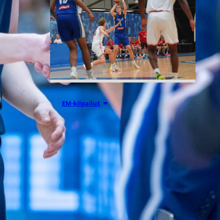
05.08.2026 18:54
EM-kilpailut
Suomen 16-
vuotiaat
suuntaavat B-
divisioonan