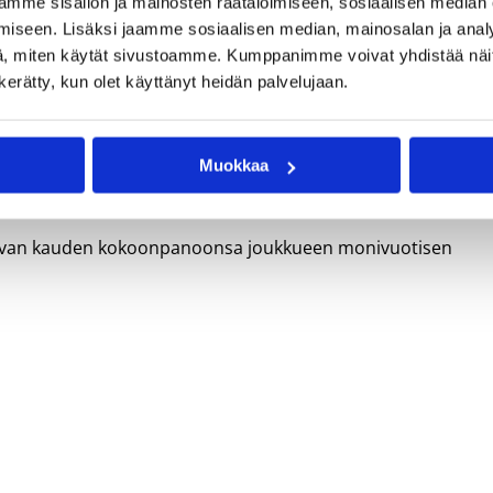
mme sisällön ja mainosten räätälöimiseen, sosiaalisen median
iseen. Lisäksi jaamme sosiaalisen median, mainosalan ja analy
 on erittäin tyytyväinen saadessaan tutun pelaajan takaisi
, miten käytät sivustoamme. Kumppanimme voivat yhdistää näitä t
n kerätty, kun olet käyttänyt heidän palvelujaan.
le paljon. Lassi on sarjan eliittitason pelaaja, minkä lisäksi
tasolla ja ymmärtää toimintaympäristönsä vaatimukset.
Muokkaa
 tähtäimen suunnitelmat saivat tämän sopimuksen myötä
 tulevan kauden kokoonpanoonsa joukkueen monivuotisen