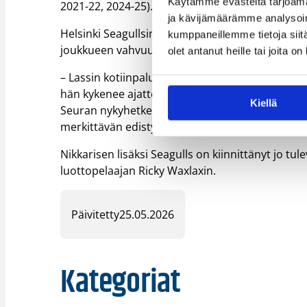
Käytämme evästeitä tarjoama
2021-22, 2024-25).
ja kävijämäärämme analysoim
Helsinki Seagullsin päävalmentaja Timo Saukkola
kumppaneillemme tietoja siitä
joukkueen vahvuuteen pitkällä sopimuksella:
olet antanut heille tai joita o
– Lassin kotiinpaluu merkitsee koko Gulls-yhteisöl
hän kykenee ajattelemaan koripalloa korkealla 
Kiellä
Seuran nykyhetken tavoitteiden lisäksi pitkän
merkittävän edistysaskeleen.”
Nikkarisen lisäksi Seagulls on kiinnittänyt jo
luottopelaajan Ricky Waxlaxin.
Päivitetty
25.05.2026
Kategoriat