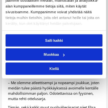
jaamme sosiaalisen median, mainosalan ja analytiikka-
Ottelusarjan aikana seurattaviin pelillisiin seikkoihin
alan kumppaneillemme tietoja siitä, miten käytät
lukeutuu, pystyykö Pyrintö aiheuttamaan kokonsa
avulla ongelmia Vilppaan hieman senttimetreissä
sivustoamme. Kumppanimme voivat yhdistää näitä
tasoitusta antavalle etukentälle. Vastaavasti Vilppaan
tietoja muihin tietoihin, joita olet antanut heille tai joita on
urheilullisuus ja erityisesti takamies Statenin vauhti
kerätty, kun olet käyttänyt heidän palvelujaan.
avoimella kentällä ja palloskriinitilanteissa tulee
aiheuttamaan paljon harmaita hiuksia tamperelaisille.
Salli kaikki
– Vihdoin päästään playoffien makuun. Vastaan
asettuu Pyrintö, jolta löytyy kokemusta, taitoa, kokoa
ja laadukas valmennus. Molemmat joukkueet
Muokkaa
puolustavat parhaimmillaan erinomaisesti ja
avainasemassa onkin, kumpi pystyy ottamaan toiselta
enemmän vahvuuksia pois, toteaa Vilppaan
Kiellä
päävalmentaja Joonas Iisalo.
– Me olemme atleettisempi ja nopeampi joukkue, joten
meidän tulee päästä hyökkäyksessä avoimelle kentälle
mahdollisimman paljon. Odotettavissa on fyysinen,
mutta rehti ottelusarja.
Tämän, sekä kaikki muut puolivälieräsarjat näet Elisa