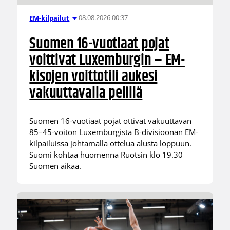
08.08.2026 00:37
EM-kilpailut
Suomen 16-vuotiaat pojat
voittivat Luxemburgin – EM-
kisojen voittotili aukesi
vakuuttavalla pelillä
Suomen 16-vuotiaat pojat ottivat vakuuttavan
85–45-voiton Luxemburgista B-divisioonan EM-
kilpailuissa johtamalla ottelua alusta loppuun.
Suomi kohtaa huomenna Ruotsin klo 19.30
Suomen aikaa.