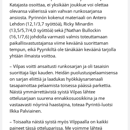
Katajasta osoittaa, ei yksikään joukkue voi olettaa
olevansa välierissä vain vahvan runkosarjansa
ansiosta. Pyrinnön kokenut materiaali on Antero
Lehdon (12,1/3,7 syöttöä), Ricky Minardin
(13,5/5,7/4,0 syöttöä) sekä J’Nathan Bullockin
(16,1/7,6) johdolla varmasti valmis toteuttamaan
paikallisvastustajansa viime keväänä suorittaman
tempun, eikä Pyynikiltä ole tänäkään keväänä tarjolla
yhtään ilmaista voittoa.
– Vilpas voitti ansaitusti runkosarjan ja oli tasaisin
suorittaja läpi kauden. Heidän puolustuspelaamisensa
on sarjan eliittiä ja laadukas hyökkäysarsenaali
tasapainottaa pelaamista toisessa päässä parkettia.
Näistä ymmärrettävistä syistä Vilpas lähtee
ottelusarjaan suurena ennakkosuosikkina ja me
vastaavasti nöyrinä haastajina, toteaa Pyrintö-luotsi
Ilkka Palviainen.
– Toisaalta näistä syistä myös Vilppaalla on kaikki
paineet tässä otteluparissa. Me voimme lähteä