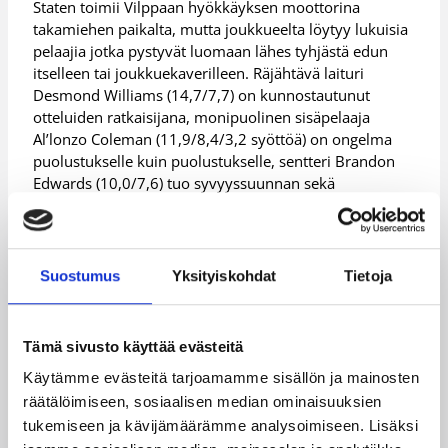
Staten toimii Vilppaan hyökkäyksen moottorina
takamiehen paikalta, mutta joukkueelta löytyy lukuisia
pelaajia jotka pystyvät luomaan lähes tyhjästä edun
itselleen tai joukkuekaverilleen. Räjähtävä laituri
Desmond Williams (14,7/7,7) on kunnostautunut
otteluiden ratkaisijana, monipuolinen sisäpelaaja
Al’lonzo Coleman (11,9/8,4/3,2 syöttöä) on ongelma
puolustukselle kuin puolustukselle, sentteri Brandon
Edwards (10,0/7,6) tuo syvyyssuunnan sekä
korirenkaan yläpuolista uhkaa ja Mikko Koivisto (9,5
pistettä, 41% 3p) sekä Okko Järvi (8,6/2,6/1,5 syöttöä)
tuovat tulivoimaa takakentältä.
Suostumus
Yksityiskohdat
Tietoja
Leveän materiaalin joukkue ei kuitenkaan omaa liikaa
pelaajia, jotka olisivat taistelleet itsensä
pudotuspeleissä päätyyn asti. Viime kevään joukkue on
Tämä sivusto käyttää evästeitä
suurilta osin uusiutunut, mutta edellisen kevään
puolivälierätappio Kouvoille muistuttaa varmasti
Käytämme evästeitä tarjoamamme sisällön ja mainosten
olemassaolostaan niin kauan, kunnes ottelusarjan
räätälöimiseen, sosiaalisen median ominaisuuksien
voittaja on selvillä.
tukemiseen ja kävijämäärämme analysoimiseen. Lisäksi