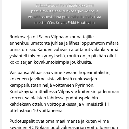
Debyyttikausi Korisliiga-joukkueen
päävalmentajana, runkosarjan voitto ja
ennakkosuosikkina puolivälieriin. Se laittaa
miettimään. Kuvat: Erkki Hautaviita
Runkosarja oli Salon Vilppaan kannattajille
ennenkuulumatonta juhlaa ja lähes loppumaton määrä
onnistumisia. Kauden vahvasti aloittanut viikinkiryhmä
yskähteli talven kynnyksellä, mutta on jo pitkään ollut
koko sarjan kovakuntoisimpia joukkueita.
Vastaansa Vilpas saa viime kevään hopeamitalistin,
kokeneen ja viimeisistä viidestä runkosarjan
kamppailustaan neljä voittaneen Pyrinnön.
Kuntokäyriä mittaillessa Vilpas vie kuitenkin pidemmän
korren, salolaisten lähtiessä pudotuspeleihin
kahdeksan ottelun voittoputkessa ja viimeisistä 11
ottelustaan 10 voittaneena.
Pudotuspelit ovat oma maailmansa ja kuten viime
keväinen BC Nokian puolivälieräsarjan voitto Joensuun