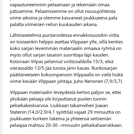
vapautuneemmin pelaamaan ja tekemään omaa
juttuamme. Pelaamisemme on ollut nousujohteista
viime aikoina ja olemme kasvaneet joukkueena pala
palalta viimeisen reilun kuukauden aikana.
Lähtöasetelmia puntaroidessa ennakkosuosikin viitta
on tosiaankin helppo asettaa Vilppaan ylle, sillä kenties
koko sarjan leveimmän materiaalin omaava ryhmä on
myös ollut sarjan tasaisin suorittaja läpi kauden.
Kotonaan Vilpas pelannut voittosaldolla 15/3, eikä
vierassaldo 13/5 jää tuosta järin kauas. Runkosarjan
päättäneeseen kokoonpanoon Vilppaalla on vielä lisätä
viime kevään Vilppaan johtaja, Juho Nenonen (7,9/3,7).
Vilppaan materiaalin leveydestä kertoo paljon se, ettei
yksikään pelaaja ole kirjauttanut puolen tunnin
peliaikakeskiarvoa. Liukkaan takamiehen Juwan
Statenin (14,0/2,9/4,1 syöttöä) vajaat 29 minuuttia on
joukkueen korkein lukema ja yhteensä seitsemän
pelaajaa mahtuu 20-30 –minuutin peliaikahaarukkaan.