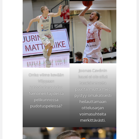
Joonas Cavénin
Onko viime kevään
kausi ei ole ollut
Vilppaan
tasaisimmasta
johtohahmo Juho
päästä, mutta mies
Nenonen täydessä
pystyy omakätisesti
pelikunnossa
heilauttamaan
pudotuspeleissä?
ottelusarjan
voimasuhteita
merkittävästi.