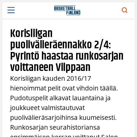
Siirry
sisältöön
Korisliigan
puolivälieräennakko 2/4:
Pyrintö haastaa runkosarjan
voittaneen Vilppaan
Korisliigan kauden 2016/17
hienoimmat pelit ovat vihdoin täällä.
Pudotuspelit alkavat lauantaina ja
joukkueet valmistautuvat
puolivälieräsarjoihinsa kuumeisesti.
Runkosarjan seurahistoriansa
ensimmäisen kerran voittanut Salon