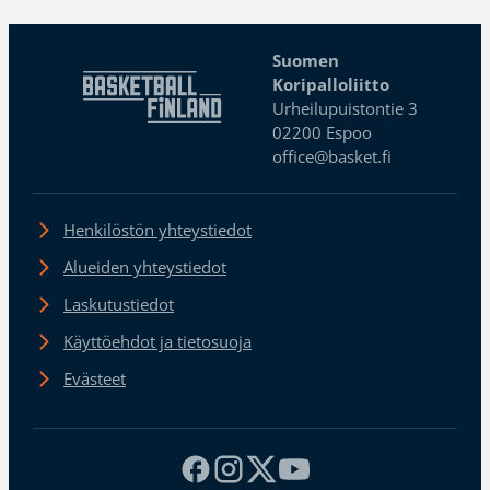
Suomen
Koripalloliitto
Urheilupuistontie 3
02200 Espoo
office@basket.fi
Henkilöstön yhteystiedot
Alueiden yhteystiedot
Laskutustiedot
Käyttöehdot ja tietosuoja
Evästeet