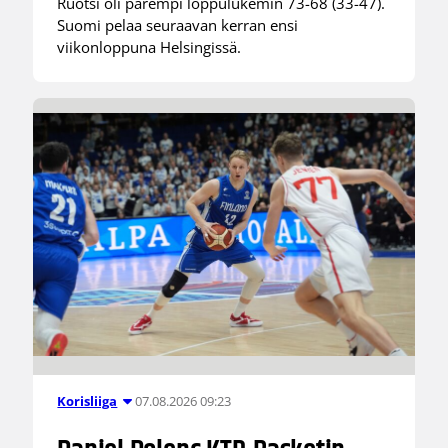
Ruotsi oli parempi loppulukemin 73-68 (33-47).
Suomi pelaa seuraavan kerran ensi
viikonloppuna Helsingissä.
07.08.2026 09:23
Korisliiga