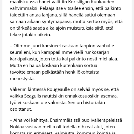
maaliskuussa hänet valittiin Korisliigan Kuukauden
vahvimmaksi. Pelaaja itse vitsailee ensin, että palkinto
taidettiin antaa lahjana, sillä hänellä sattui olemaan
samaan aikaan syntymäpäivä, mutta kertoo myös, että
on tärkeää saada aika ajoin muistutuksia siitä, että
tekee jotakin oikein.
– Olimme juuri kärsineet raskaan tappion vanhalle
seuralleni, kun kamppailimme vielä runkosarjan
kärkipaikasta, joten totta kai palkinto nosti mielialaa.
Mutta en halua koskaan kuitenkaan sortua
tavoittelemaan pelkästään henkilökohtaista
menestystä.
Välieriin lähtiessä Rougeaulle on selvää myös se, että
vaikka Seagulls nauttisikin ennakkosuosikin asemaa,
työ ei koskaan ole valmista. Sen on historiakin
osoittanut.
– Aina voi kehittyä. Ensimmäisissä puolivälieräpeleissä
Nokiaa vastaan meillä oli todella nihkeät alut, joten
korostaisin erityisesti valmiutta, kommunikointia ja