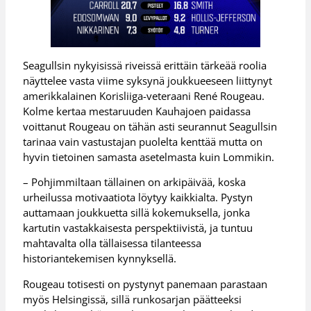
Seagullsin nykyisissä riveissä erittäin tärkeää roolia
näyttelee vasta viime syksynä joukkueeseen liittynyt
amerikkalainen Korisliiga-veteraani René Rougeau.
Kolme kertaa mestaruuden Kauhajoen paidassa
voittanut Rougeau on tähän asti seurannut Seagullsin
tarinaa vain vastustajan puolelta kenttää mutta on
hyvin tietoinen samasta asetelmasta kuin Lommikin.
– Pohjimmiltaan tällainen on arkipäivää, koska
urheilussa motivaatiota löytyy kaikkialta. Pystyn
auttamaan joukkuetta sillä kokemuksella, jonka
kartutin vastakkaisesta perspektiivistä, ja tuntuu
mahtavalta olla tällaisessa tilanteessa
historiantekemisen kynnyksellä.
Rougeau totisesti on pystynyt panemaan parastaan
myös Helsingissä, sillä runkosarjan päätteeksi