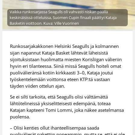
Vaikka runkosarjassa Seagulls oli vahvasti niskan päällä
keskinäisissä otteluissa, Suomen Cupin finaali päättyi Kataja
Basketin voittoon. Kuva: Ville Vuorinen
Runkosarjakakkonen Helsinki Seagulls ja kolmannen
sijan napannut Kataja Basket lähtevät läheisistä
sijoituksistaan huolimatta miesten Korisliigan välieriin
hyvin eri tilanteessa. Siinä missä Seagulls hoiteli omat
puolivälieränsä kotiin kirkkaasti 3–0, Kataja joutui
työskentelemään voittonsa eteen KTP:tä vastaan
täyden viiden ottelun ajan.
Se ei silti tarkoita, että Seagulls olisi välttämättä
lähtötelineissä yksiselitteisesti edempänä, toteaa
Katajan kapteeni Tomi Lommi, joka näkee asetelmansa
puolensa.
– Olisi kenties ollut ihanteellisempaa saada
puolivälierät pakettiin nopeammin, mutta se, että ei ole