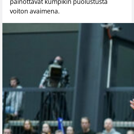
painottavat kumpikin puolustusta
voiton avaimena.