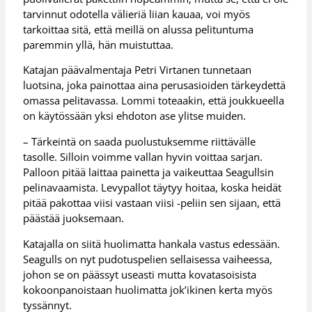
tarvinnut odotella välieriä liian kauaa, voi myös
tarkoittaa sitä, että meillä on alussa pelituntuma
paremmin yllä, hän muistuttaa.
Katajan päävalmentaja Petri Virtanen tunnetaan
luotsina, joka painottaa aina perusasioiden tärkeydettä
omassa pelitavassa. Lommi toteaakin, että joukkueella
on käytössään yksi ehdoton ase ylitse muiden.
– Tärkeintä on saada puolustuksemme riittävälle
tasolle. Silloin voimme vallan hyvin voittaa sarjan.
Palloon pitää laittaa painetta ja vaikeuttaa Seagullsin
pelinavaamista. Levypallot täytyy hoitaa, koska heidät
pitää pakottaa viisi vastaan viisi -peliin sen sijaan, että
päästää juoksemaan.
Katajalla on siitä huolimatta hankala vastus edessään.
Seagulls on nyt pudotuspelien sellaisessa vaiheessa,
johon se on päässyt useasti mutta kovatasoisista
kokoonpanoistaan huolimatta jok’ikinen kerta myös
tyssännyt.