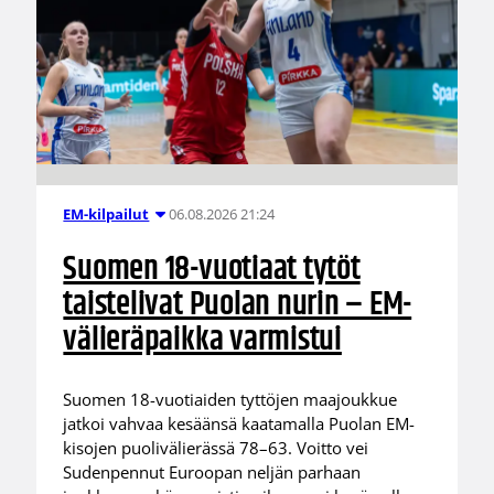
06.08.2026 21:24
EM-kilpailut
Suomen 18-vuotiaat tytöt
taistelivat Puolan nurin – EM-
välieräpaikka varmistui
Suomen 18-vuotiaiden tyttöjen maajoukkue
jatkoi vahvaa kesäänsä kaatamalla Puolan EM-
kisojen puolivälierässä 78–63. Voitto vei
Sudenpennut Euroopan neljän parhaan