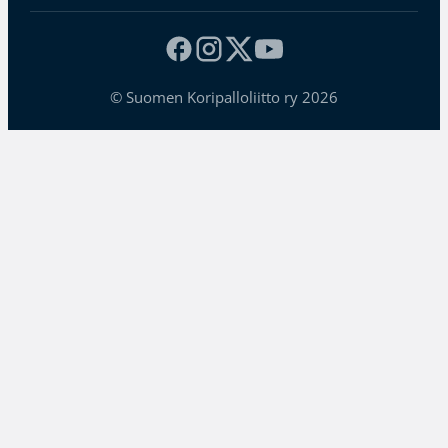
© Suomen Koripalloliitto ry 2026