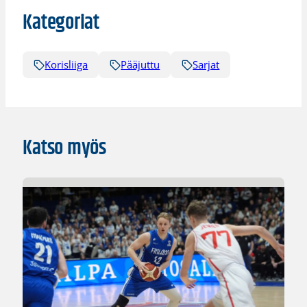
Kategoriat
Korisliiga
Pääjuttu
Sarjat
Katso myös