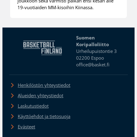
joukkoon sekä varmisti paikan ensi kesän alle
19-vuotiaiden MM-kisoihin Kiinassa.
Suomen
Koripalloliitto
Urheilupuistontie 3
02200 Espoo
office@basket.fi
Henkilöstön yhteystiedot
Alueiden yhteystiedot
Laskutustiedot
Käyttöehdot ja tietosuoja
Evästeet