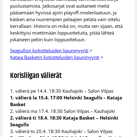
puolustamista. Jatkosarjat ovat auttaneet meitä
pääsemään hyvissä ajoin playoff-mielenlaatuun, ja
käsken aina nuorempien pelaajien pelata vain ottelu
kerrallaan. Historia on mikä on, mutta sen sijaan, että
keskittyisi miettimään loppuotteluita, pitää lähteä
jokaiseen peliin kuin loppuotteluun.
Seagullsin kotiotteluiden lipunmyynti
>
Kataja Basketin kotiotteluiden lipunmyynti
>
Korisliigan välierät
1. välierä pe 14.4. 18:30 Kauhajoki – Salon Vilpas
1. välierä la 15.4. 17:00 Helsinki Seagulls – Kataja
Basket
2. välierä ma 17.4. 18:30 Salon Vilpas – Kauhajoki
2. välierä ti 18.4. 18:30 Kataja Basket – Helsinki
Seagulls
3. välierä to 20.4. 18:30 Kauhajoki – Salon Vilpas