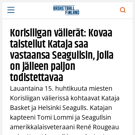
Siirry
sisältöön
Korisliigan välierät: Kovaa
taistellut Kataja saa
vastaansa Seagullsin, jolla
on jälleen paljon
todistettavaa
Lauantaina 15. huhtikuuta miesten
Korisliigan välierissä kohtaavat Kataja
Basket ja Helsinki Seagulls. Katajan
kapteeni Tomi Lommi ja Seagullsin
amerikkalaisveteraani René Rougeau