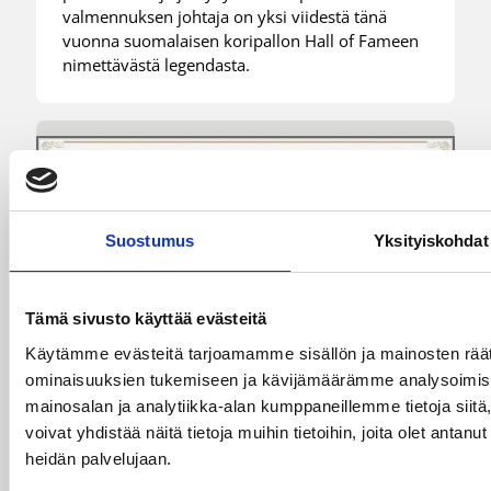
valmennuksen johtaja on yksi viidestä tänä
vuonna suomalaisen koripallon Hall of Fameen
nimettävästä legendasta.
Suostumus
Yksityiskohdat
Tämä sivusto käyttää evästeitä
Käytämme evästeitä tarjoamamme sisällön ja mainosten räät
ominaisuuksien tukemiseen ja kävijämäärämme analysoimise
mainosalan ja analytiikka-alan kumppaneillemme tietoja si
13.05.2026 10:32
Hall of Fame
voivat yhdistää näitä tietoja muihin tietoihin, joita olet antanut 
heidän palvelujaan.
Suomalaisen koripallon Hall of