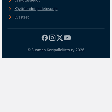
Laskutustiedot
Käyttöehdot ja tietosuoja
Evästeet
© Suomen Koripalloliitto ry 2026