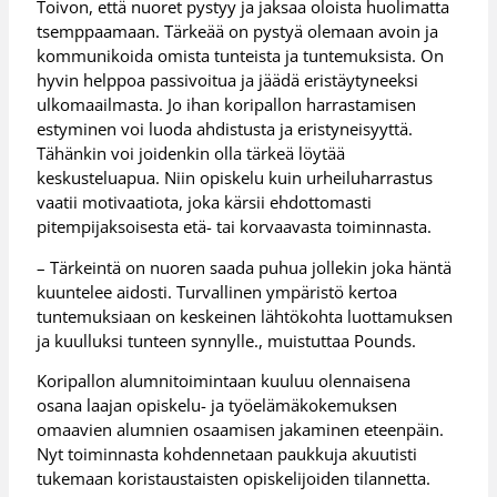
Toivon, että nuoret pystyy ja jaksaa oloista huolimatta
tsemppaamaan. Tärkeää on pystyä olemaan avoin ja
kommunikoida omista tunteista ja tuntemuksista. On
hyvin helppoa passivoitua ja jäädä eristäytyneeksi
ulkomaailmasta. Jo ihan koripallon harrastamisen
estyminen voi luoda ahdistusta ja eristyneisyyttä.
Tähänkin voi joidenkin olla tärkeä löytää
keskusteluapua. Niin opiskelu kuin urheiluharrastus
vaatii motivaatiota, joka kärsii ehdottomasti
pitempijaksoisesta etä- tai korvaavasta toiminnasta.
– Tärkeintä on nuoren saada puhua jollekin joka häntä
kuuntelee aidosti. Turvallinen ympäristö kertoa
tuntemuksiaan on keskeinen lähtökohta luottamuksen
ja kuulluksi tunteen synnylle., muistuttaa Pounds.
Koripallon alumnitoimintaan kuuluu olennaisena
osana laajan opiskelu- ja työelämäkokemuksen
omaavien alumnien osaamisen jakaminen eteenpäin.
Nyt toiminnasta kohdennetaan paukkuja akuutisti
tukemaan koristaustaisten opiskelijoiden tilannetta.