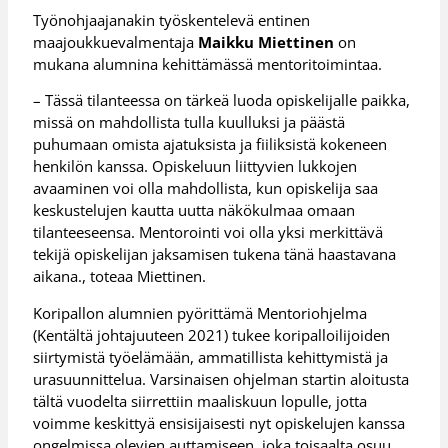
Työnohjaajanakin työskentelevä entinen
maajoukkuevalmentaja
Maikku Miettinen
on
mukana alumnina kehittämässä mentoritoimintaa.
– Tässä tilanteessa on tärkeä luoda opiskelijalle paikka,
missä on mahdollista tulla kuulluksi ja päästä
puhumaan omista ajatuksista ja fiiliksistä kokeneen
henkilön kanssa. Opiskeluun liittyvien lukkojen
avaaminen voi olla mahdollista, kun opiskelija saa
keskustelujen kautta uutta näkökulmaa omaan
tilanteeseensa. Mentorointi voi olla yksi merkittävä
tekijä opiskelijan jaksamisen tukena tänä haastavana
aikana., toteaa Miettinen.
Koripallon alumnien pyörittämä Mentoriohjelma
(Kentältä johtajuuteen 2021) tukee koripalloilijoiden
siirtymistä työelämään, ammatillista kehittymistä ja
urasuunnittelua. Varsinaisen ohjelman startin aloitusta
tältä vuodelta siirrettiin maaliskuun lopulle, jotta
voimme keskittyä ensisijaisesti nyt opiskelujen kanssa
ongelmissa olevien auttamiseen, joka toisaalta osuu