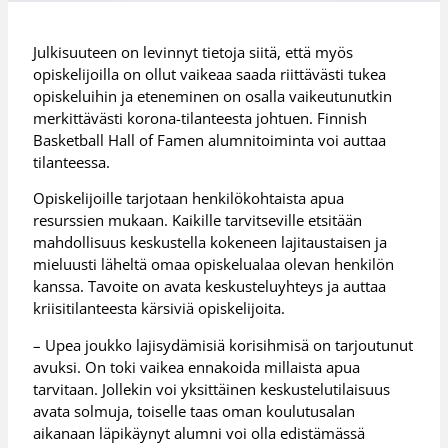
Julkisuuteen on levinnyt tietoja siitä, että myös
opiskelijoilla on ollut vaikeaa saada riittävästi tukea
opiskeluihin ja eteneminen on osalla vaikeutunutkin
merkittävästi korona-tilanteesta johtuen. Finnish
Basketball Hall of Famen alumnitoiminta voi auttaa
tilanteessa.
Opiskelijoille tarjotaan henkilökohtaista apua
resurssien mukaan. Kaikille tarvitseville etsitään
mahdollisuus keskustella kokeneen lajitaustaisen ja
mieluusti läheltä omaa opiskelualaa olevan henkilön
kanssa. Tavoite on avata keskusteluyhteys ja auttaa
kriisitilanteesta kärsiviä opiskelijoita.
– Upea joukko lajisydämisiä korisihmisä on tarjoutunut
avuksi. On toki vaikea ennakoida millaista apua
tarvitaan. Jollekin voi yksittäinen keskustelutilaisuus
avata solmuja, toiselle taas oman koulutusalan
aikanaan läpikäynyt alumni voi olla edistämässä