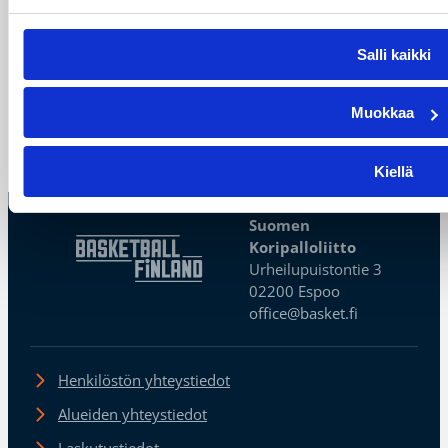
Fameen nousee uusi nimi:
Virpi Leino
Salli kaikki
Tänä vuonna suomalaisen koripallon Hall of
Muokkaa
Fameen nimetään viisi uutta legendaa.
Kiellä
Suomen
Koripalloliitto
Urheilupuistontie 3
02200 Espoo
office@basket.fi
Henkilöstön yhteystiedot
Alueiden yhteystiedot