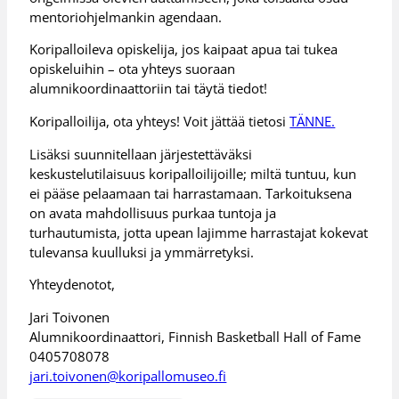
mentoriohjelmankin agendaan.
Koripalloileva opiskelija, jos kaipaat apua tai tukea
opiskeluihin – ota yhteys suoraan
alumnikoordinaattoriin tai täytä tiedot!
Koripalloilija, ota yhteys! Voit jättää tietosi
TÄNNE.
Lisäksi suunnitellaan järjestettäväksi
keskustelutilaisuus koripalloilijoille; miltä tuntuu, kun
ei pääse pelaamaan tai harrastamaan. Tarkoituksena
on avata mahdollisuus purkaa tuntoja ja
turhautumista, jotta upean lajimme harrastajat kokevat
tulevansa kuulluksi ja ymmärretyksi.
Yhteydenotot,
Jari Toivonen
Alumnikoordinaattori, Finnish Basketball Hall of Fame
0405708078
jari.toivonen@koripallomuseo.fi