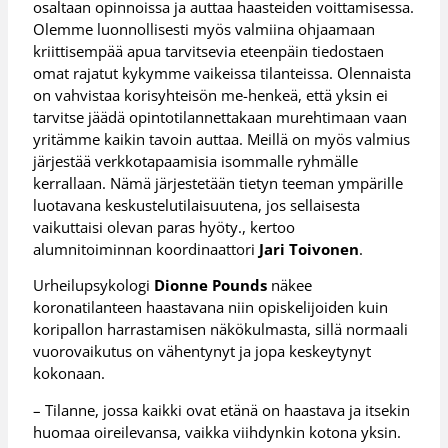
osaltaan opinnoissa ja auttaa haasteiden voittamisessa.
Olemme luonnollisesti myös valmiina ohjaamaan
kriittisempää apua tarvitsevia eteenpäin tiedostaen
omat rajatut kykymme vaikeissa tilanteissa. Olennaista
on vahvistaa korisyhteisön me-henkeä, että yksin ei
tarvitse jäädä opintotilannettakaan murehtimaan vaan
yritämme kaikin tavoin auttaa. Meillä on myös valmius
järjestää verkkotapaamisia isommalle ryhmälle
kerrallaan. Nämä järjestetään tietyn teeman ympärille
luotavana keskustelutilaisuutena, jos sellaisesta
vaikuttaisi olevan paras hyöty., kertoo
alumnitoiminnan koordinaattori
Jari Toivonen
.
Urheilupsykologi
Dionne Pounds
näkee
koronatilanteen haastavana niin opiskelijoiden kuin
koripallon harrastamisen näkökulmasta, sillä normaali
vuorovaikutus on vähentynyt ja jopa keskeytynyt
kokonaan.
– Tilanne, jossa kaikki ovat etänä on haastava ja itsekin
huomaa oireilevansa, vaikka viihdynkin kotona yksin.