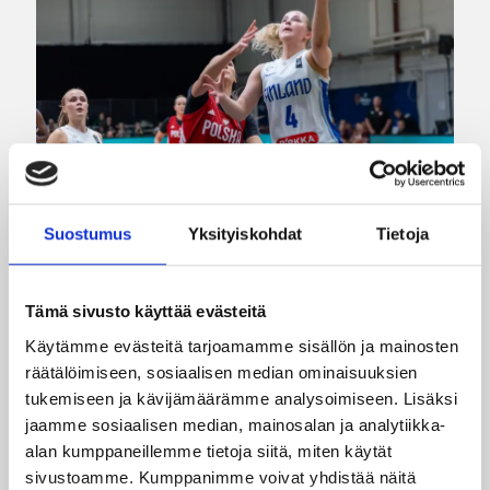
Suostumus
Yksityiskohdat
Tietoja
06.08.2026 21:24
EM-kilpailut
Tämä sivusto käyttää evästeitä
Suomen 18-vuotiaat tytöt
Käytämme evästeitä tarjoamamme sisällön ja mainosten
taistelivat Puolan nurin – EM-
räätälöimiseen, sosiaalisen median ominaisuuksien
välieräpaikka varmistui
tukemiseen ja kävijämäärämme analysoimiseen. Lisäksi
jaamme sosiaalisen median, mainosalan ja analytiikka-
alan kumppaneillemme tietoja siitä, miten käytät
Suomen 18-vuotiaiden tyttöjen maajoukkue
sivustoamme. Kumppanimme voivat yhdistää näitä
jatkoi vahvaa kesäänsä kaatamalla Puolan EM-