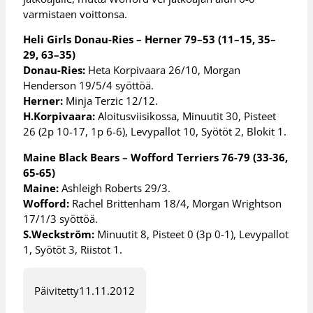
varmistaen voittonsa.
Heli Girls Donau-Ries – Herner 79–53 (11–15, 35–
29, 63–35)
Donau-Ries:
Heta Korpivaara 26/10, Morgan
Henderson 19/5/4 syöttöä.
Herner:
Minja Terzic 12/12.
H.Korpivaara:
Aloitusviisikossa, Minuutit 30, Pisteet
26 (2p 10-17, 1p 6-6), Levypallot 10, Syötöt 2, Blokit 1.
Maine Black Bears – Wofford Terriers 76-79 (33-36,
65-65)
Maine:
Ashleigh Roberts 29/3.
Wofford:
Rachel Brittenham 18/4, Morgan Wrightson
17/1/3 syöttöä.
S.Weckström:
Minuutit 8, Pisteet 0 (3p 0-1), Levypallot
1, Syötöt 3, Riistot 1.
Päivitetty
11.11.2012