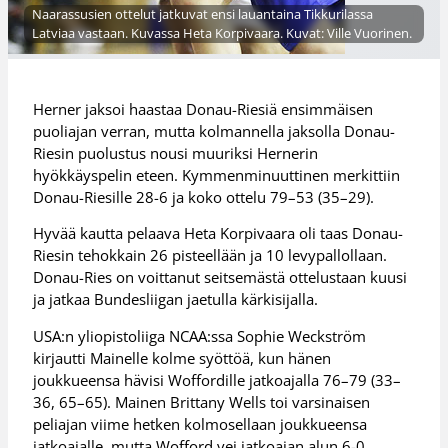
Naarassusien ottelut jatkuvat ensi lauantaina Tikkurilassa
Latviaa vastaan. Kuvassa Heta Korpivaara. Kuvat: Ville Vuorinen.
Herner jaksoi haastaa Donau-Riesiä ensimmäisen
puoliajan verran, mutta kolmannella jaksolla Donau-
Riesin puolustus nousi muuriksi Hernerin
hyökkäyspelin eteen. Kymmenminuuttinen merkittiin
Donau-Riesille 28-6 ja koko ottelu 79–53 (35–29).
Hyvää kautta pelaava Heta Korpivaara oli taas Donau-
Riesin tehokkain 26 pisteellään ja 10 levypallollaan.
Donau-Ries on voittanut seitsemästä ottelustaan kuusi
ja jatkaa Bundesliigan jaetulla kärkisijalla.
USA:n yliopistoliiga NCAA:ssa Sophie Weckström
kirjautti Mainelle kolme syöttöä, kun hänen
joukkueensa hävisi Woffordille jatkoajalla 76–79 (33–
36, 65–65). Mainen Brittany Wells toi varsinaisen
peliajan viime hetken kolmosellaan joukkueensa
jatkoajalle, mutta Wofford vei jatkoajan alun 6-0