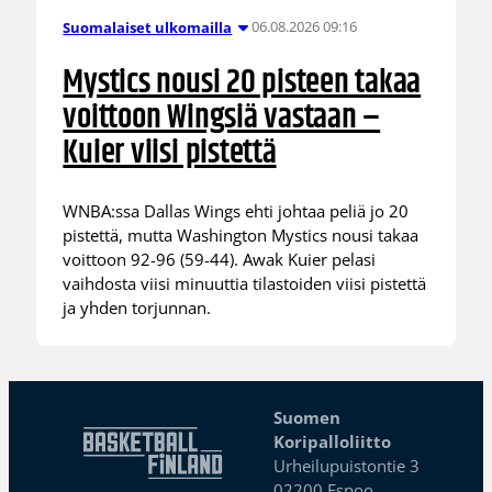
06.08.2026 09:16
Suomalaiset ulkomailla
Mystics nousi 20 pisteen takaa
voittoon Wingsiä vastaan –
Kuier viisi pistettä
WNBA:ssa Dallas Wings ehti johtaa peliä jo 20
pistettä, mutta Washington Mystics nousi takaa
voittoon 92-96 (59-44). Awak Kuier pelasi
vaihdosta viisi minuuttia tilastoiden viisi pistettä
ja yhden torjunnan.
Suomen
Koripalloliitto
Urheilupuistontie 3
02200 Espoo