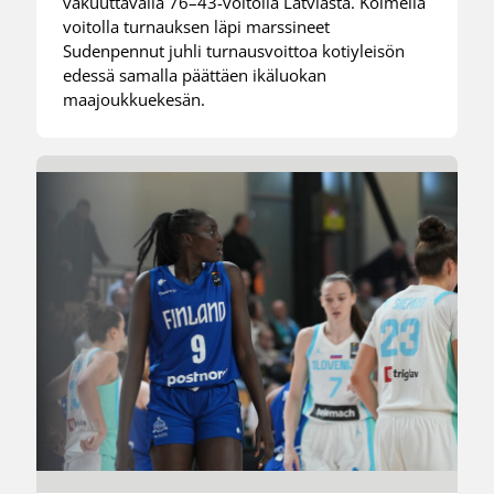
vakuuttavalla 76–43-voitolla Latviasta. Kolmella
voitolla turnauksen läpi marssineet
Sudenpennut juhli turnausvoittoa kotiyleisön
edessä samalla päättäen ikäluokan
maajoukkuekesän.