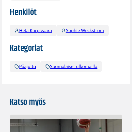
Henkilöt
Heta Korpivaara
Sophie Weckström
Kategoriat
Pääjuttu
Suomalaiset ulkomailla
Katso myös