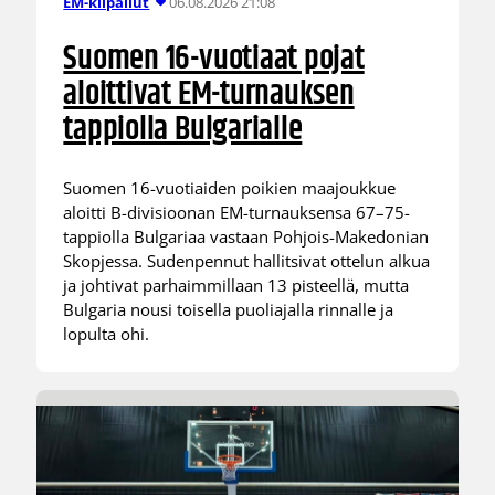
06.08.2026 21:08
EM-kilpailut
Suomen 16-vuotiaat pojat
aloittivat EM-turnauksen
tappiolla Bulgarialle
Suomen 16-vuotiaiden poikien maajoukkue
aloitti B-divisioonan EM-turnauksensa 67–75-
tappiolla Bulgariaa vastaan Pohjois-Makedonian
Skopjessa. Sudenpennut hallitsivat ottelun alkua
ja johtivat parhaimmillaan 13 pisteellä, mutta
Bulgaria nousi toisella puoliajalla rinnalle ja
lopulta ohi.