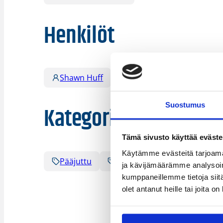
Henkilöt
Shawn Huff
Tuukka Kotti
Suostumus
Kategoriat
Tämä sivusto käyttää eväste
Käytämme evästeitä tarjoama
Pääjuttu
Suomalaiset ulkomailla
ja kävijämäärämme analysoim
kumppaneillemme tietoja siitä
olet antanut heille tai joita o