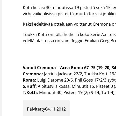
Kotti keräsi 30 minuutissa 19 pistettä sekä 15 l
virhevaikeuksissa pisteittä, mutta tarrasi joukkue
Kaksi edeltävää otteluaan voittanut Cremona on
Tuukka Kotti on tällä hetkellä koko Serie A:n tois
edellä tilastossa on vain Reggio Emilian Greg Br
Vanoli Cremona – Acea Roma 67–75 (19–20, 34
Cremona:
Jarrius Jackson 22/2, Tuukka Kotti 19/
Roma:
Luigi Datome 20/6, Phil Goss 17/2/3 syöt
S.Huff:
Aloitusviisikossa, Minuutit 15, Pisteet 0 (
T.Kotti:
Minuutit 30, Pisteet 19 (2p 9-14, 1p 1-4), 
Päivitetty
04.11.2012