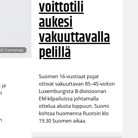
voittotili
aukesi
vakuuttavalla
pelillä
noli Cremonaa.
Suomen 16-vuotiaat pojat
ottivat vakuuttavan 85–45-voiton
 ja
Luxemburgista B-divisioonan
i
EM-kilpailuissa johtamalla
ottelua alusta loppuun. Suomi
kohtaa huomenna Ruotsin klo
n
19.30 Suomen aikaa.