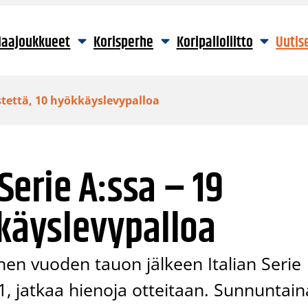
aajoukkueet
Korisperhe
Koripalloliitto
Uutis
pistettä, 10 hyökkäyslevypalloa
 Serie A:ssa – 19
kkäyslevypalloa
nen vuoden tauon jälkeen Italian Serie
1, jatkaa hienoja otteitaan. Sunnuntain