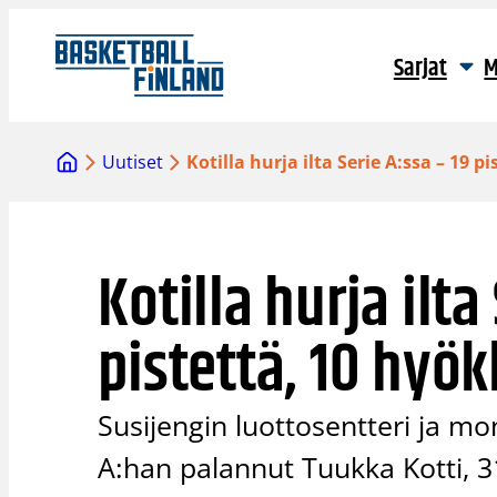
Siirry
sisältöön
Sarjat
M
Uutiset
Kotilla hurja ilta Serie A:ssa – 19 
Kotilla hurja ilta
pistettä, 10 hyö
Susijengin luottosentteri ja mo
A:han palannut Tuukka Kotti, 3