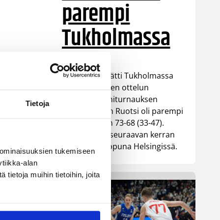
parempi
Tukholmassa
Susiladies päätti Tukholmassa
pelatun kahden ottelun
mittaisen miniturnauksen
Tietoja
tappioon, kun Ruotsi oli parempi
loppulukemin 73-68 (33-47).
Suomi pelaa seuraavan kerran
ensi viikonloppuna Helsingissä.
 ominaisuuksien tukemiseen
tiikka-alan
ietoja muihin tietoihin, joita