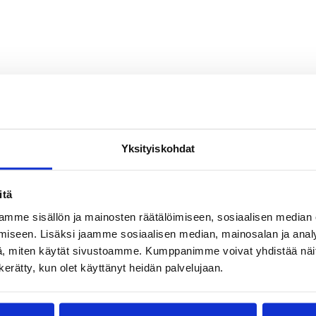
Yksityiskohdat
itä
mme sisällön ja mainosten räätälöimiseen, sosiaalisen median
iseen. Lisäksi jaamme sosiaalisen median, mainosalan ja analy
, miten käytät sivustoamme. Kumppanimme voivat yhdistää näitä t
n kerätty, kun olet käyttänyt heidän palvelujaan.