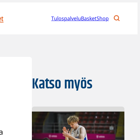
et
Tulospalvelu
BasketShop
Katso myös
a