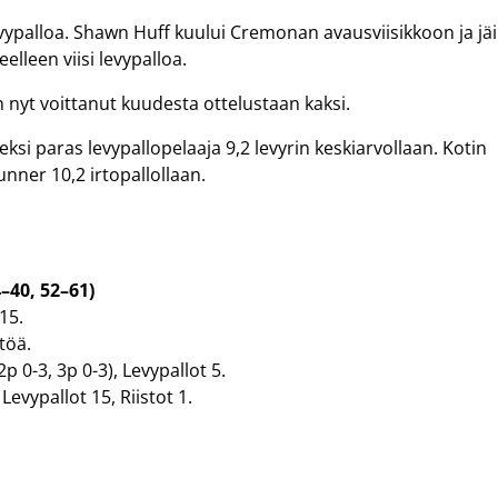
evypalloa. Shawn Huff kuului Cremonan avausviisikkoon ja jäi
elleen viisi levypalloa.
 nyt voittanut kuudesta ottelustaan kaksi.
eksi paras levypallopelaaja 9,2 levyrin keskiarvollaan. Kotin
unner 10,2 irtopallollaan.
–40, 52–61)
15.
töä.
2p 0-3, 3p 0-3), Levypallot 5.
Levypallot 15, Riistot 1.