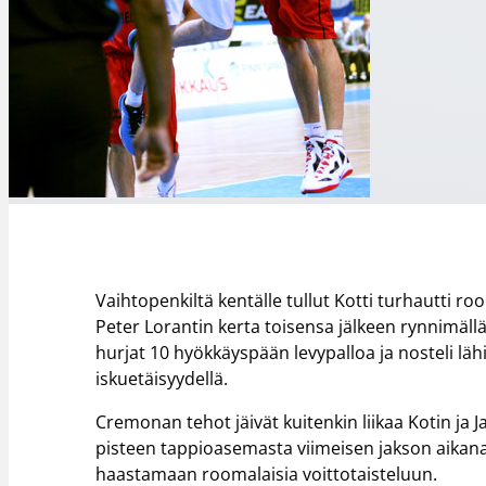
Vaihtopenkiltä kentälle tullut Kotti turhautti r
Peter Lorantin kerta toisensa jälkeen rynnimällä
hurjat 10 hyökkäyspään levypalloa ja nosteli läh
iskuetäisyydellä.
Cremonan tehot jäivät kuitenkin liikaa Kotin ja
pisteen tappioasemasta viimeisen jakson aikana
haastamaan roomalaisia voittotaisteluun.