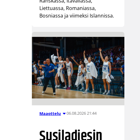
Ranskassa, Itävallassa,
Liettuassa, Romaniassa,
Bosniassa ja viimeksi Islannissa.
06.08.2026 21:44
Maaottelu
Susiladiesin