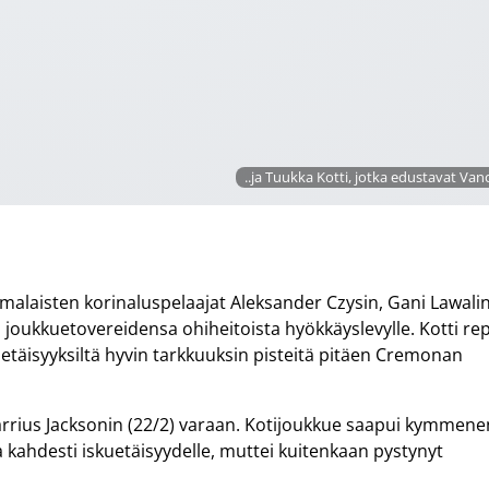
..ja Tuukka Kotti, jotka edustavat Va
oomalaisten korinaluspelaajat Aleksander Czysin, Gani Lawalin
 joukkuetovereidensa ohiheitoista hyökkäyslevylle. Kotti rep
ietäisyyksiltä hyvin tarkkuuksin pisteitä pitäen Cremonan
 Jarrius Jacksonin (22/2) varaan. Kotijoukkue saapui kymmene
 kahdesti iskuetäisyydelle, muttei kuitenkaan pystynyt