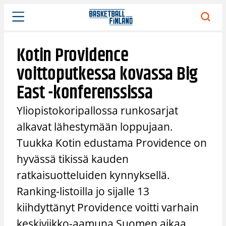
Siirry
sisältöön
Kotin Providence
voittoputkessa kovassa Big
East -konferenssissa
Yliopistokoripallossa runkosarjat
alkavat lähestymään loppujaan.
Tuukka Kotin edustama Providence on
hyvässä tikissä kauden
ratkaisuotteluiden kynnyksellä.
Ranking-listoilla jo sijalle 13
kiihdyttänyt Providence voitti varhain
keskiviikko-aamuna Suomen aikaa