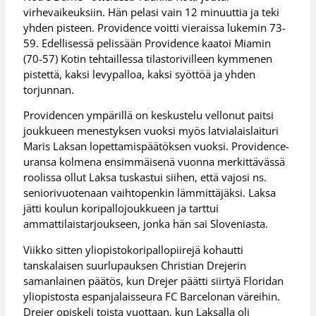
virhevaikeuksiin. Hän pelasi vain 12 minuuttia ja teki
yhden pisteen. Providence voitti vieraissa lukemin 73-
59. Edellisessä pelissään Providence kaatoi Miamin
(70-57) Kotin tehtaillessa tilastorivilleen kymmenen
pistettä, kaksi levypalloa, kaksi syöttöä ja yhden
torjunnan.
Providencen ympärillä on keskustelu vellonut paitsi
joukkueen menestyksen vuoksi myös latvialaislaituri
Maris Laksan lopettamispäätöksen vuoksi. Providence-
uransa kolmena ensimmäisenä vuonna merkittävässä
roolissa ollut Laksa tuskastui siihen, että vajosi ns.
seniorivuotenaan vaihtopenkin lämmittäjäksi. Laksa
jätti koulun koripallojoukkueen ja tarttui
ammattilaistarjoukseen, jonka hän sai Sloveniasta.
Viikko sitten yliopistokoripallopiirejä kohautti
tanskalaisen suurlupauksen Christian Drejerin
samanlainen päätös, kun Drejer päätti siirtyä Floridan
yliopistosta espanjalaisseura FC Barcelonan väreihin.
Drejer opiskeli toista vuottaan, kun Laksalla oli