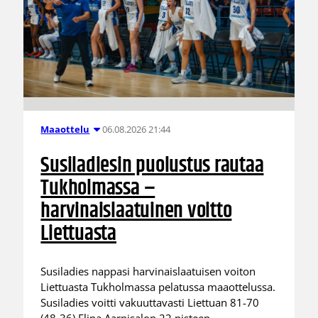
06.08.2026 21:44
Maaottelu
Susiladiesin puolustus rautaa
Tukholmassa –
harvinaislaatuinen voitto
Liettuasta
Susiladies nappasi harvinaislaatuisen voiton
Liettuasta Tukholmassa pelatussa maaottelussa.
Susiladies voitti vakuuttavasti Liettuan 81-70