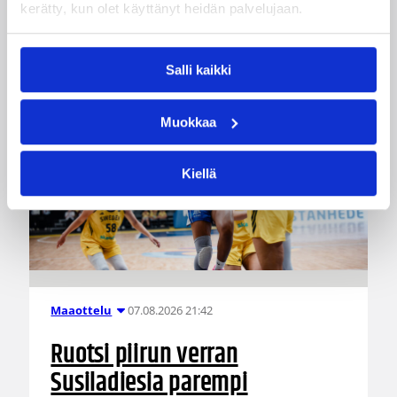
kerätty, kun olet käyttänyt heidän palvelujaan.
Salli kaikki
Muokkaa
Kiellä
07.08.2026 21:42
Maaottelu
Ruotsi piirun verran
Susiladiesia parempi