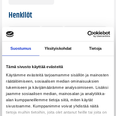
Henkilöt
Antti Kasko
Ei Ole
Esa Mäki-Tulokas
Kimmo Muurinen
Olli Ahvenniemi
Suostumus
Yksityiskohdat
Tietoja
Tuukka Kotti
Kategoriat
Tämä sivusto käyttää evästeitä
Käytämme evästeitä tarjoamamme sisällön ja mainosten
räätälöimiseen, sosiaalisen median ominaisuuksien
Pääjuttu
Suomalaiset ulkomailla
tukemiseen ja kävijämäärämme analysoimiseen. Lisäksi
jaamme sosiaalisen median, mainosalan ja analytiikka-
alan kumppaneillemme tietoja siitä, miten käytät
sivustoamme. Kumppanimme voivat yhdistää näitä
Katso myös
tietoja muihin tietoihin, joita olet antanut heille tai joita on