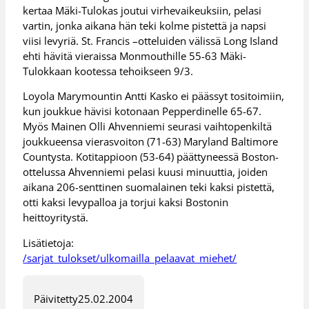
kertaa Mäki-Tulokas joutui virhevaikeuksiin, pelasi
vartin, jonka aikana hän teki kolme pistettä ja napsi
viisi levyriä. St. Francis –otteluiden välissä Long Island
ehti hävitä vieraissa Monmouthille 55-63 Mäki-
Tulokkaan kootessa tehoikseen 9/3.
Loyola Marymountin Antti Kasko ei päässyt tositoimiin,
kun joukkue hävisi kotonaan Pepperdinelle 65-67.
Myös Mainen Olli Ahvenniemi seurasi vaihtopenkiltä
joukkueensa vierasvoiton (71-63) Maryland Baltimore
Countysta. Kotitappioon (53-64) päättyneessä Boston-
ottelussa Ahvenniemi pelasi kuusi minuuttia, joiden
aikana 206-senttinen suomalainen teki kaksi pistettä,
otti kaksi levypalloa ja torjui kaksi Bostonin
heittoyritystä.
Lisätietoja:
/sarjat_tulokset/ulkomailla_pelaavat_miehet/
Päivitetty
25.02.2004