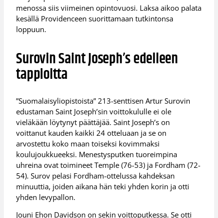
menossa siis viimeinen opintovuosi. Laksa aikoo palata
kesällä Providenceen suorittamaan tutkintonsa
loppuun.
Surovin Saint Joseph’s edelleen
tappioitta
”Suomalaisyliopistoista” 213-senttisen Artur Surovin
edustaman Saint Joseph’sin voittokululle ei ole
vieläkään löytynyt päättäjää. Saint Joseph’s on
voittanut kauden kaikki 24 otteluaan ja se on
arvostettu koko maan toiseksi kovimmaksi
koulujoukkueeksi. Menestysputken tuoreimpina
uhreina ovat toimineet Temple (76-53) ja Fordham (72-
54). Surov pelasi Fordham-ottelussa kahdeksan
minuuttia, joiden aikana hän teki yhden korin ja otti
yhden levypallon.
Jouni Ehon Davidson on sekin voittoputkessa. Se otti