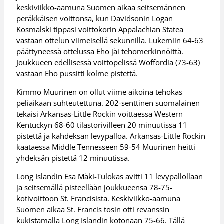
keskiviikko-aamuna Suomen aikaa seitsemännen
peräkkäisen voittonsa, kun Davidsonin Logan
Kosmalski tippasi voittokorin Appalachian Statea
vastaan ottelun viimeisellä sekunnilla. Lukemiin 64-63
päättyneessä ottelussa Eho jäi tehomerkinnöittä.
Joukkueen edellisessä voittopelissä Woffordia (73-63)
vastaan Eho pussitti kolme pistettä.
Kimmo Muurinen on ollut viime aikoina tehokas
peliaikaan suhteutettuna. 202-senttinen suomalainen
tekaisi Arkansas-Little Rockin voittaessa Western
Kentuckyn 68-60 tilastorivilleen 20 minuutissa 11
pistettä ja kahdeksan levypalloa. Arkansas-Little Rockin
kaataessa Middle Tennesseen 59-54 Muurinen heitti
yhdeksän pistettä 12 minuutissa.
Long Islandin Esa Mäki-Tulokas avitti 11 levypallollaan
ja seitsemällä pisteellään joukkueensa 78-75-
kotivoittoon St. Francisista. Keskiviikko-aamuna
Suomen aikaa St. Francis tosin otti revanssin
kukistamalla Long Islandin kotonaan 75-66. Tällä