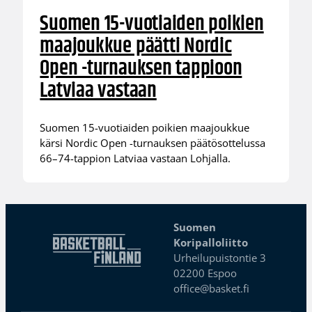
Suomen 15-vuotiaiden poikien
maajoukkue päätti Nordic
Open -turnauksen tappioon
Latviaa vastaan
Suomen 15-vuotiaiden poikien maajoukkue
kärsi Nordic Open -turnauksen päätösottelussa
66–74-tappion Latviaa vastaan Lohjalla.
Suomen
Koripalloliitto
Urheilupuistontie 3
02200 Espoo
office@basket.fi