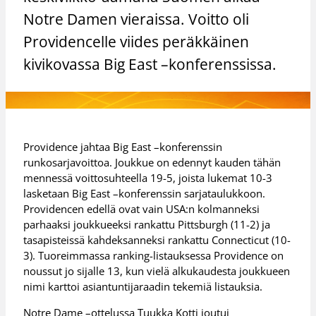
Notre Damen vieraissa. Voitto oli
Providencelle viides peräkkäinen
kivikovassa Big East –konferenssissa.
Providence jahtaa Big East –konferenssin
runkosarjavoittoa. Joukkue on edennyt kauden tähän
mennessä voittosuhteella 19-5, joista lukemat 10-3
lasketaan Big East –konferenssin sarjataulukkoon.
Providencen edellä ovat vain USA:n kolmanneksi
parhaaksi joukkueeksi rankattu Pittsburgh (11-2) ja
tasapisteissä kahdeksanneksi rankattu Connecticut (10-
3). Tuoreimmassa ranking-listauksessa Providence on
noussut jo sijalle 13, kun vielä alkukaudesta joukkueen
nimi karttoi asiantuntijaraadin tekemiä listauksia.
Notre Dame –ottelussa Tuukka Kotti joutui