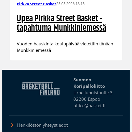
25.05.2026 18:15
Pirkka Street Basket
Upea Pirkka Street Basket -
tapahtuma Munkkiniemessä
Vuoden hauskinta koulupäivää vietettiin tänään
Munkkiniemessä
Suomen
Koripalloliitto
Urheilupuistontie 3
02200 Espoo
office@basket.fi
Henkilöstön yhteystiedot