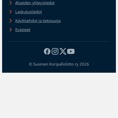
Alueiden yhteystiedot
Laskutustiedot
Käyttöehdot ja tietosuoja
Evästeet
© Suomen Koripalloliitto ry 2026