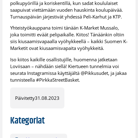
polkupyörillä ja koriskentillä, kun sadat koululaiset
saapuivat viettämään vuoden hauskinta koulupäivää.
Turnauspäivän järjestivät yhdessä Peli-Karhut ja KTP.
Yhteistyökauppana toimi tänään K-Market Mussalo,
joka toimitti eväät pelipaikalle. Kiitos! Tänäänkin oltiin
siis kiusaamisvapaalla vyöhykkeellä – kaikki Suomen K-
Marketit ovat kiusaamisvapaita vyöhykkeitä.
Iso kiitos kaikille osallistujille, huomenna jatketaan
Loviisaan – nähdään siellä! Kiertueen tunnelmia voi
seurata Instagramissa käyttäjältä @Pikkusudet, ja jakaa
tunnisteella #PirkkaStreetBasket.
Päivitetty
31.08.2023
Kategoriat