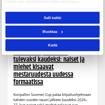
kerätty, kun olet käyttänyt heidän palvelujaan.
Salli kaikki
Muokkaa
12.06.2026 09:30
Pääjuttu
Kiellä
Suomen Cup uudistuu
tulevaksi kaudeksi: naiset ja
miehet kisaavat
mestaruudesta uudessa
formaatissa
Koripallon Suomen Cup palaa kilpailuohjelmaan
kahden vuoden tauon jälkeen kaudeksi 2026–
27, kun naiset sekä miehet pelaavat cup-