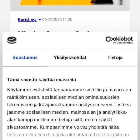
09.07.2026 11:00
Korisliiga
Miesten Suomen Cupin
lohkovaiheen otteluohjelma
julkaistu
Suostumus
Yksityiskohdat
Tietoja
Suomen Cup käynnistyy 9. syyskuuta
pelattavalla lohkovaiheella ja mestari on selvillä
Tämä sivusto käyttää evästeitä
20. helmikuuta pelattavan finaalin jälkeen.
Käytämme evästeitä tarjoamamme sisällön ja mainosten
Paluuseen tekevään Suomen Cupiin osallistuvat
räätälöimiseen, sosiaalisen median ominaisuuksien
kaikki Korisliigassa pelaavat 12 joukkuetta
tukemiseen ja kävijämäärämme analysoimiseen. Lisäksi
jaamme sosiaalisen median, mainosalan ja analytiikka-
alan kumppaneillemme tietoja siitä, miten käytät
sivustoamme. Kumppanimme voivat yhdistää näitä
tietoja muihin tietoihin, joita olet antanut heille tai joita on