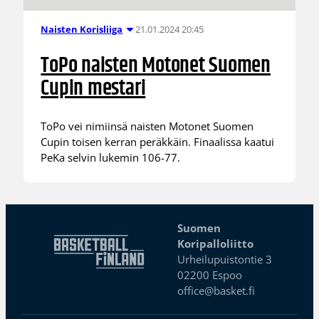
21.01.2024 20:45
Naisten Korisliiga
ToPo naisten Motonet Suomen
Cupin mestari
ToPo vei nimiinsä naisten Motonet Suomen
Cupin toisen kerran peräkkäin. Finaalissa kaatui
PeKa selvin lukemin 106-77.
Suomen
Koripalloliitto
Urheilupuistontie 3
02200 Espoo
office@basket.fi