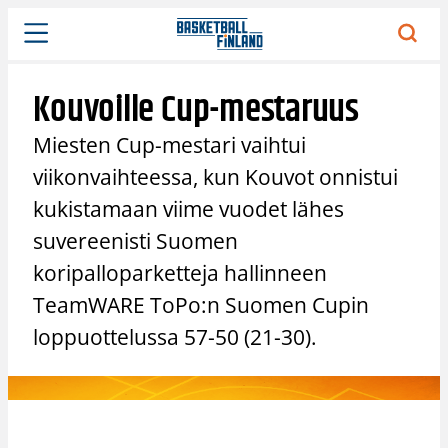
Siirry
sisältöön
Kouvoille Cup-mestaruus
Miesten Cup-mestari vaihtui
viikonvaihteessa, kun Kouvot onnistui
kukistamaan viime vuodet lähes
suvereenisti Suomen
koripalloparketteja hallinneen
TeamWARE ToPo:n Suomen Cupin
loppuottelussa 57-50 (21-30).