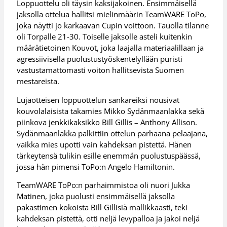
Loppuottelu oli täysin kaksijakoinen. Ensimmäisellä
jaksolla ottelua hallitsi mielinmäärin TeamWARE ToPo,
joka näytti jo karkaavan Cupin voittoon. Tauolla tilanne
oli Torpalle 21-30. Toiselle jaksolle asteli kuitenkin
määrätietoinen Kouvot, joka laajalla materiaalillaan ja
agressiivisella puolustustyöskentelyllään puristi
vastustamattomasti voiton hallitsevista Suomen
mestareista.
Lujaotteisen loppuottelun sankareiksi nousivat
kouvolalaisista takamies Mikko Sydänmaanlakka sekä
piinkova jenkkikaksikko Bill Gillis – Anthony Allison.
Sydänmaanlakka palkittiin ottelun parhaana pelaajana,
vaikka mies upotti vain kahdeksan pistettä. Hänen
tärkeytensä tulikin esille enemmän puolustuspäässä,
jossa hän pimensi ToPo:n Angelo Hamiltonin.
TeamWARE ToPo:n parhaimmistoa oli nuori Jukka
Matinen, joka puolusti ensimmäisellä jaksolla
pakastimen kokoista Bill Gillisiä mallikkaasti, teki
kahdeksan pistettä, otti neljä levypalloa ja jakoi neljä