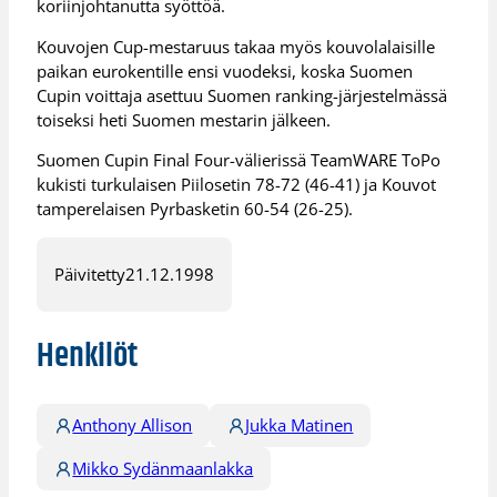
koriinjohtanutta syöttöä.
Kouvojen Cup-mestaruus takaa myös kouvolalaisille
paikan eurokentille ensi vuodeksi, koska Suomen
Cupin voittaja asettuu Suomen ranking-järjestelmässä
toiseksi heti Suomen mestarin jälkeen.
Suomen Cupin Final Four-välierissä TeamWARE ToPo
kukisti turkulaisen Piilosetin 78-72 (46-41) ja Kouvot
tamperelaisen Pyrbasketin 60-54 (26-25).
Päivitetty
21.12.1998
Henkilöt
Anthony Allison
Jukka Matinen
Mikko Sydänmaanlakka