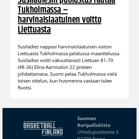
Susiladiesin puolustus rautaa
Tukholmassa –
harvinaislaatuinen voitto
Liettuasta
Susiladies nappasi harvinaislaatuisen voiton
Liettuasta Tukholmassa pelatussa maaottelussa.
Susiladies voitti vakuuttavasti Liettuan 81-70
(48-36) Elina Aarnisalon 22 pisteen
johdattamana. Suomi pelaa Tukholmassa vielä
toisen ottelun, kun huomenna vastaan tulee
Ruotsi.
Suomen
Koripalloliitto
Urheilupuistontie 3
02200 Espoo