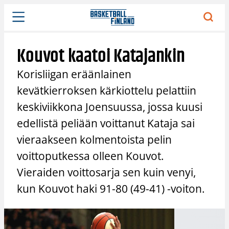
Siirry
sisältöön
Kouvot kaatoi Katajankin
Korisliigan eräänlainen
kevätkierroksen kärkiottelu pelattiin
keskiviikkona Joensuussa, jossa kuusi
edellistä peliään voittanut Kataja sai
vieraakseen kolmentoista pelin
voittoputkessa olleen Kouvot.
Vieraiden voittosarja sen kuin venyi,
kun Kouvot haki 91-80 (49-41) -voiton.