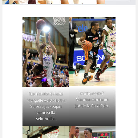
Karhu raateli
Tuukka Kotti nosti
Maurice Hortonin
Hongalle voittokorin
johdolla FoKoPon.
Salossa jatkoajan
viimeisellä
sekunnilla.