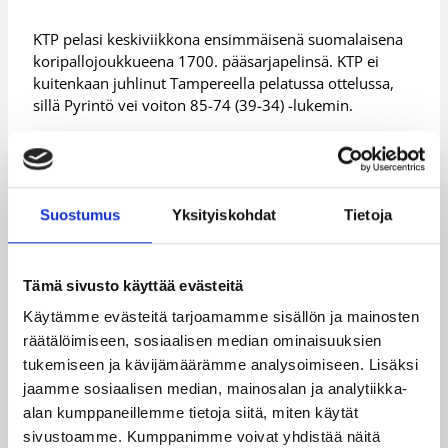
KTP pelasi keskiviikkona ensimmäisenä suomalaisena
koripallojoukkueena 1700. pääsarjapelinsä. KTP ei
kuitenkaan juhlinut Tampereella pelatussa ottelussa,
sillä Pyrintö vei voiton 85-74 (39-34) -lukemin.
KTP johti ensimmäisen vartin, mutta sen jälkeen johto
pysyi niukasti Pyrinnöllä. Peli ratkesi viimeisellä
neljänneksellä Pyrinnön nykäistyä 62-61 -tilanteesta
seuraavan kolmiminuuttisen 10-0.
Suostumus
Yksityiskohdat
Tietoja
Damon Williams kunnostautui Pyrinnön tehomiehenä
26 pisteellä ja 16 levypallolla. Chris Hester ja Olli
Tämä sivusto käyttää evästeitä
Ahvenniemi tekivät molemmat 13 pistettä.
Käytämme evästeitä tarjoamamme sisällön ja mainosten
Ian Young heitti KTP:lle 28 pistettä. Eric Washington
räätälöimiseen, sosiaalisen median ominaisuuksien
keräsi 12 ja Ryan McDade 11 pistettä sekä 15
tukemiseen ja kävijämäärämme analysoimiseen. Lisäksi
levypalloa.
jaamme sosiaalisen median, mainosalan ja analytiikka-
(STT)
alan kumppaneillemme tietoja siitä, miten käytät
sivustoamme. Kumppanimme voivat yhdistää näitä
Lisätiedot:
Ottelutilastot