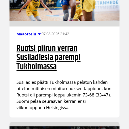
07.08.2026 21:42
Maaottelu
Ruotsi piirun verran
Susiladiesia parempi
Tukholmassa
Susiladies päätti Tukholmassa pelatun kahden
ottelun mittaisen miniturnauksen tappioon, kun
Ruotsi oli parempi loppulukemin 73-68 (33-47).
Suomi pelaa seuraavan kerran ensi
viikonloppuna Helsingissä.