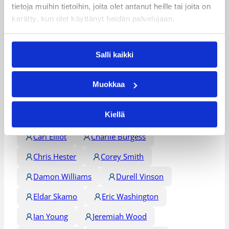
tietoja muihin tietoihin, joita olet antanut heille tai joita on
kerätty, kun olet käyttänyt heidän palvelujaan.
Päivitetty
03.03.2010
Salli kaikki
Henkilöt
Muokkaa
Ajene Moye
Antti Kanervo
Kiellä
Boakai Lalugba
Bojan Sarcevic
Carl Elliot
Charlie Burgess
Chris Hester
Corey Smith
Damon Williams
Durell Vinson
Eldar Skamo
Eric Washington
Ian Young
Jeremiah Wood