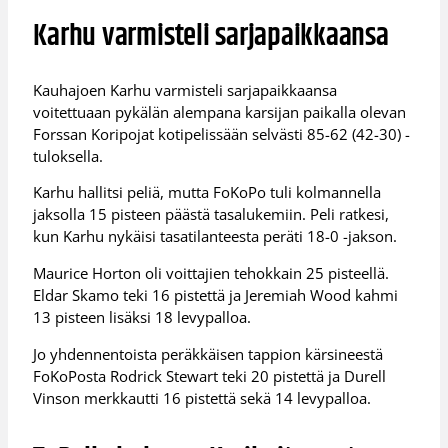
Karhu varmisteli sarjapaikkaansa
Kauhajoen Karhu varmisteli sarjapaikkaansa
voitettuaan pykälän alempana karsijan paikalla olevan
Forssan Koripojat kotipelissään selvästi 85-62 (42-30) -
tuloksella.
Karhu hallitsi peliä, mutta FoKoPo tuli kolmannella
jaksolla 15 pisteen päästä tasalukemiin. Peli ratkesi,
kun Karhu nykäisi tasatilanteesta peräti 18-0 -jakson.
Maurice Horton oli voittajien tehokkain 25 pisteellä.
Eldar Skamo teki 16 pistettä ja Jeremiah Wood kahmi
13 pisteen lisäksi 18 levypalloa.
Jo yhdennentoista peräkkäisen tappion kärsineestä
FoKoPosta Rodrick Stewart teki 20 pistettä ja Durell
Vinson merkkautti 16 pistettä sekä 14 levypalloa.