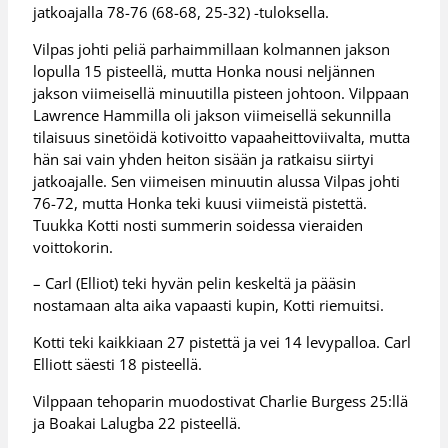
jatkoajalla 78-76 (68-68, 25-32) -tuloksella.
Vilpas johti peliä parhaimmillaan kolmannen jakson
lopulla 15 pisteellä, mutta Honka nousi neljännen
jakson viimeisellä minuutilla pisteen johtoon. Vilppaan
Lawrence Hammilla oli jakson viimeisellä sekunnilla
tilaisuus sinetöidä kotivoitto vapaaheittoviivalta, mutta
hän sai vain yhden heiton sisään ja ratkaisu siirtyi
jatkoajalle. Sen viimeisen minuutin alussa Vilpas johti
76-72, mutta Honka teki kuusi viimeistä pistettä.
Tuukka Kotti nosti summerin soidessa vieraiden
voittokorin.
– Carl (Elliot) teki hyvän pelin keskeltä ja pääsin
nostamaan alta aika vapaasti kupin, Kotti riemuitsi.
Kotti teki kaikkiaan 27 pistettä ja vei 14 levypalloa. Carl
Elliott säesti 18 pisteellä.
Vilppaan tehoparin muodostivat Charlie Burgess 25:llä
ja Boakai Lalugba 22 pisteellä.