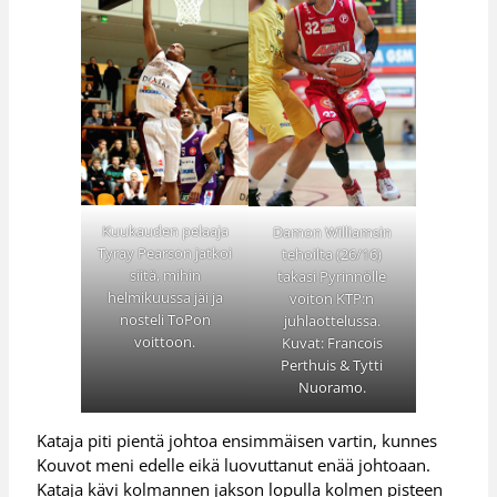
Kuukauden pelaaja
Damon Williamsin
Tyray Pearson jatkoi
tehoilta (26/16)
siitä, mihin
takasi Pyrinnölle
helmikuussa jäi ja
voiton KTP:n
nosteli ToPon
juhlaottelussa.
voittoon.
Kuvat: Francois
Perthuis & Tytti
Nuoramo.
Kataja piti pientä johtoa ensimmäisen vartin, kunnes
Kouvot meni edelle eikä luovuttanut enää johtoaan.
Kataja kävi kolmannen jakson lopulla kolmen pisteen