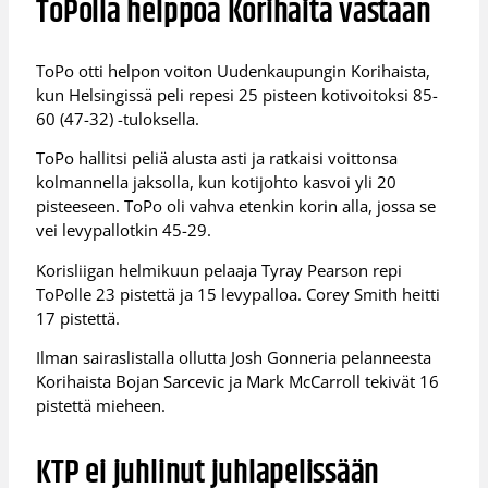
ToPolla helppoa Korihaita vastaan
ToPo otti helpon voiton Uudenkaupungin Korihaista,
kun Helsingissä peli repesi 25 pisteen kotivoitoksi 85-
60 (47-32) -tuloksella.
ToPo hallitsi peliä alusta asti ja ratkaisi voittonsa
kolmannella jaksolla, kun kotijohto kasvoi yli 20
pisteeseen. ToPo oli vahva etenkin korin alla, jossa se
vei levypallotkin 45-29.
Korisliigan helmikuun pelaaja Tyray Pearson repi
ToPolle 23 pistettä ja 15 levypalloa. Corey Smith heitti
17 pistettä.
Ilman sairaslistalla ollutta Josh Gonneria pelanneesta
Korihaista Bojan Sarcevic ja Mark McCarroll tekivät 16
pistettä mieheen.
KTP ei juhlinut juhlapelissään