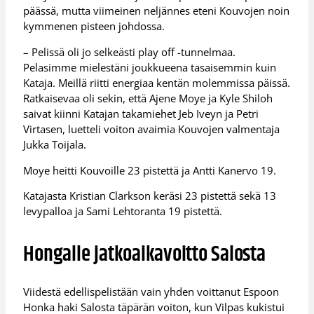
päässä, mutta viimeinen neljännes eteni Kouvojen noin
kymmenen pisteen johdossa.
– Pelissä oli jo selkeästi play off -tunnelmaa.
Pelasimme mielestäni joukkueena tasaisemmin kuin
Kataja. Meillä riitti energiaa kentän molemmissa päissä.
Ratkaisevaa oli sekin, että Ajene Moye ja Kyle Shiloh
saivat kiinni Katajan takamiehet Jeb Iveyn ja Petri
Virtasen, luetteli voiton avaimia Kouvojen valmentaja
Jukka Toijala.
Moye heitti Kouvoille 23 pistettä ja Antti Kanervo 19.
Katajasta Kristian Clarkson keräsi 23 pistettä sekä 13
levypalloa ja Sami Lehtoranta 19 pistettä.
Hongalle jatkoaikavoitto Salosta
Viidestä edellispelistään vain yhden voittanut Espoon
Honka haki Salosta täpärän voiton, kun Vilpas kukistui