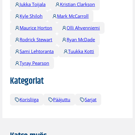
Jukka Toijala
Kristian Clarkson
Kyle Shiloh
Mark McCarroll
Maurice Horton
Olli Ahvenniemi
Rodrick Stewart
Ryan McDade
Sami Lehtoranta
Tuukka Kotti
Tyray Pearson
Kategoriat
Korisliiga
Pääjuttu
Sarjat