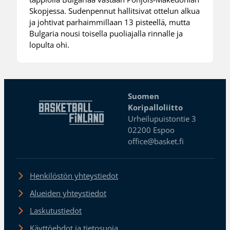
Skopjessa. Sudenpennut hallitsivat ottelun alkua
ja johtivat parhaimmillaan 13 pisteellä, mutta
Bulgaria nousi toisella puoliajalla rinnalle ja
lopulta ohi.
Suomen
Koripalloliitto
Urheilupuistontie 3
02200 Espoo
office@basket.fi
Henkilöstön yhteystiedot
Alueiden yhteystiedot
Laskutustiedot
Käyttöehdot ja tietosuoja