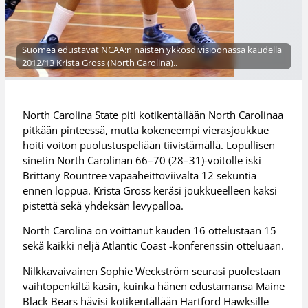
Suomea edustavat NCAA:n naisten ykkösdivisioonassa kaudella
2012/13 Krista Gross (North Carolina)..
North Carolina State piti kotikentällään North Carolinaa
pitkään pinteessä, mutta kokeneempi vierasjoukkue
hoiti voiton puolustuspeliään tiivistämällä. Lopullisen
sinetin North Carolinan 66–70 (28–31)-voitolle iski
Brittany Rountree vapaaheittoviivalta 12 sekuntia
ennen loppua. Krista Gross keräsi joukkueelleen kaksi
pistettä sekä yhdeksän levypalloa.
North Carolina on voittanut kauden 16 ottelustaan 15
sekä kaikki neljä Atlantic Coast -konferenssin otteluaan.
Nilkkavaivainen Sophie Weckström seurasi puolestaan
vaihtopenkiltä käsin, kuinka hänen edustamansa Maine
Black Bears hävisi kotikentällään Hartford Hawksille