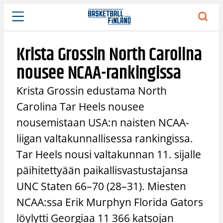
Siirry
sisältöön
Krista Grossin North Carolina
nousee NCAA-rankingissa
Krista Grossin edustama North
Carolina Tar Heels nousee
nousemistaan USA:n naisten NCAA-
liigan valtakunnallisessa rankingissa.
Tar Heels nousi valtakunnan 11. sijalle
päihitettyään paikallisvastustajansa
UNC Staten 66–70 (28–31). Miesten
NCAA:ssa Erik Murphyn Florida Gators
löylytti Georgiaa 11 366 katsojan