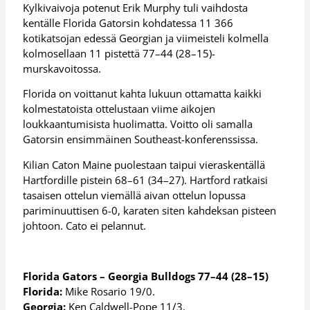
Kylkivaivoja potenut Erik Murphy tuli vaihdosta
kentälle Florida Gatorsin kohdatessa 11 366
kotikatsojan edessä Georgian ja viimeisteli kolmella
kolmosellaan 11 pistettä 77–44 (28–15)-
murskavoitossa.
Florida on voittanut kahta lukuun ottamatta kaikki
kolmestatoista ottelustaan viime aikojen
loukkaantumisista huolimatta. Voitto oli samalla
Gatorsin ensimmäinen Southeast-konferenssissa.
Kilian Caton Maine puolestaan taipui vieraskentällä
Hartfordille pistein 68–61 (34–27). Hartford ratkaisi
tasaisen ottelun viemällä aivan ottelun lopussa
pariminuuttisen 6-0, karaten siten kahdeksan pisteen
johtoon. Cato ei pelannut.
Florida Gators – Georgia Bulldogs 77–44 (28–15)
Florida:
Mike Rosario 19/0.
Georgia:
Ken Caldwell-Pope 11/3.