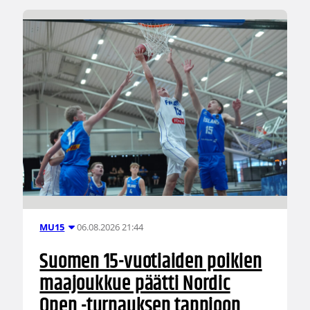
06.08.2026 21:44
MU15
Suomen 15-vuotiaiden poikien
maajoukkue päätti Nordic
Open -turnauksen tappioon