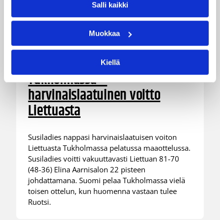
Salli kaikki
Muokkaa
06.08.2026 21:44
Maaottelu
Susiladiesin puolustus rautaa
Kiellä
Tukholmassa –
harvinaislaatuinen voitto
Liettuasta
Susiladies nappasi harvinaislaatuisen voiton
Liettuasta Tukholmassa pelatussa maaottelussa.
Susiladies voitti vakuuttavasti Liettuan 81-70
(48-36) Elina Aarnisalon 22 pisteen
johdattamana. Suomi pelaa Tukholmassa vielä
toisen ottelun, kun huomenna vastaan tulee
Ruotsi.