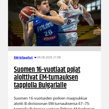
06.08.2026 21:08
EM-kilpailut
Suomen 16-vuotiaat pojat
aloittivat EM-turnauksen
tappiolla Bulgarialle
Suomen 16-vuotiaiden poikien maajoukkue
aloitti B-divisioonan EM-turnauksensa 67–75-
tappiolla Bulgariaa vastaan Pohjois-Makedonian