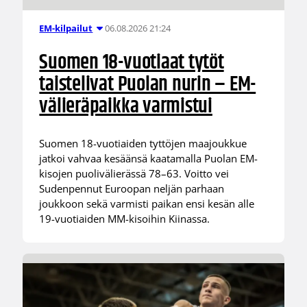
06.08.2026 21:24
EM-kilpailut
Suomen 18-vuotiaat tytöt
taistelivat Puolan nurin – EM-
välieräpaikka varmistui
Suomen 18-vuotiaiden tyttöjen maajoukkue
jatkoi vahvaa kesäänsä kaatamalla Puolan EM-
kisojen puolivälierässä 78–63. Voitto vei
Sudenpennut Euroopan neljän parhaan
joukkoon sekä varmisti paikan ensi kesän alle
19-vuotiaiden MM-kisoihin Kiinassa.