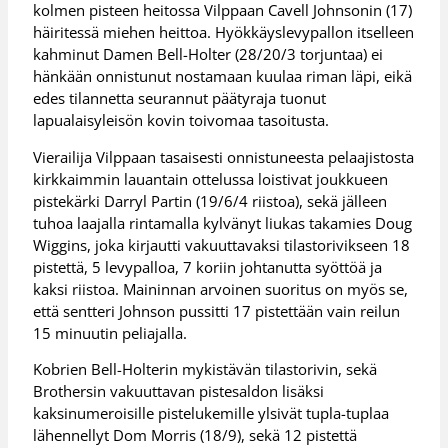
kolmen pisteen heitossa Vilppaan Cavell Johnsonin (17)
häiritessä miehen heittoa. Hyökkäyslevypallon itselleen
kahminut Damen Bell-Holter (28/20/3 torjuntaa) ei
hänkään onnistunut nostamaan kuulaa riman läpi, eikä
edes tilannetta seurannut päätyraja tuonut
lapualaisyleisön kovin toivomaa tasoitusta.
Vierailija Vilppaan tasaisesti onnistuneesta pelaajistosta
kirkkaimmin lauantain ottelussa loistivat joukkueen
pistekärki Darryl Partin (19/6/4 riistoa), sekä jälleen
tuhoa laajalla rintamalla kylvänyt liukas takamies Doug
Wiggins, joka kirjautti vakuuttavaksi tilastorivikseen 18
pistettä, 5 levypalloa, 7 koriin johtanutta syöttöä ja
kaksi riistoa. Maininnan arvoinen suoritus on myös se,
että sentteri Johnson pussitti 17 pistettään vain reilun
15 minuutin peliajalla.
Kobrien Bell-Holterin mykistävän tilastorivin, sekä
Brothersin vakuuttavan pistesaldon lisäksi
kaksinumeroisille pistelukemille ylsivät tupla-tuplaa
lähennellyt Dom Morris (18/9), sekä 12 pistettä