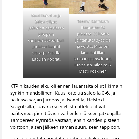
Sami Ikävalko ja
Teemu Rannikon
Salon Vilpas
iltapuhde: 28
jatkoivat taivaltaan
pistettä, 11 koriin
ylöspäin
johtanutta syöttöä
sarjataulukkoa, kun
ja voitto. Mies on
joukkue kaatoi
lauantai-illan
vierasparketilla
saunansa ansainnut.
Lapuan Kobrat.
Kuvat: Kai Kilappa &
Matti Koskinen
KTP:n kauden alku oli ennen lauantaita ollut likimain
synkin mahdollinen: Kuusi ottelua saldolla 0-6, ja
hallussa sarjan jumbosija. Isännillä, Helsinki
Seagullsilla, taas kaksi edellistä ottelua olivat
päättyneet jännittävien vaiheiden jälkeen jatkoajalla
Tampereen Pyrintöä vastaan, ensin kahden pisteen
voittoon ja sen jälkeen saman suuruiseen tappioon.
Lauantain ottelu noudatti isäntien näkökulmasta jo