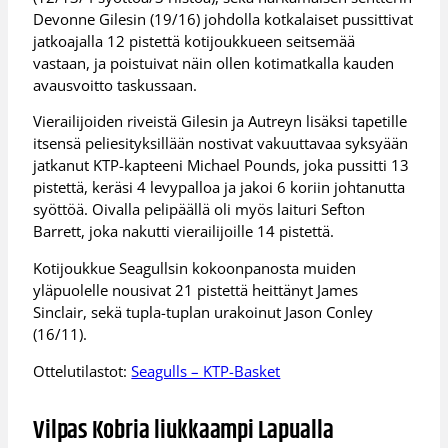
Devonne Gilesin (19/16) johdolla kotkalaiset pussittivat
jatkoajalla 12 pistettä kotijoukkueen seitsemää
vastaan, ja poistuivat näin ollen kotimatkalla kauden
avausvoitto taskussaan.
Vierailijoiden riveistä Gilesin ja Autreyn lisäksi tapetille
itsensä peliesityksillään nostivat vakuuttavaa syksyään
jatkanut KTP-kapteeni Michael Pounds, joka pussitti 13
pistettä, keräsi 4 levypalloa ja jakoi 6 koriin johtanutta
syöttöä. Oivalla pelipäällä oli myös laituri Sefton
Barrett, joka nakutti vierailijoille 14 pistettä.
Kotijoukkue Seagullsin kokoonpanosta muiden
yläpuolelle nousivat 21 pistettä heittänyt James
Sinclair, sekä tupla-tuplan urakoinut Jason Conley
(16/11).
Ottelutilastot:
Seagulls – KTP-Basket
Vilpas Kobria liukkaampi Lapualla