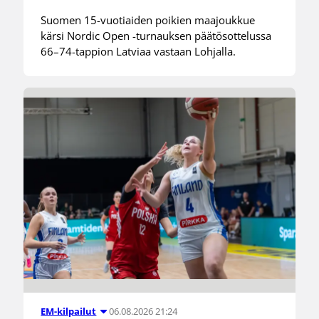
Suomen 15-vuotiaiden poikien maajoukkue
kärsi Nordic Open -turnauksen päätösottelussa
66–74-tappion Latviaa vastaan Lohjalla.
06.08.2026 21:24
EM-kilpailut