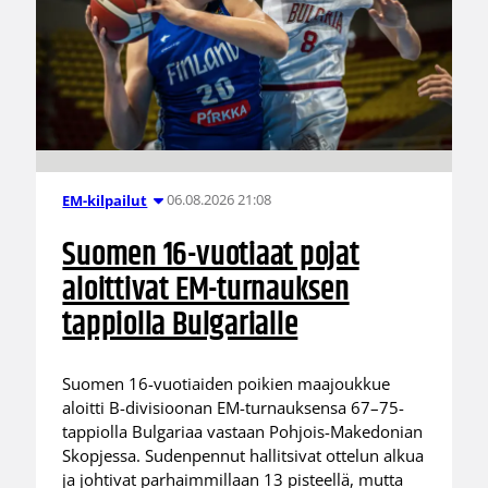
06.08.2026 21:08
EM-kilpailut
Suomen 16-vuotiaat pojat
aloittivat EM-turnauksen
tappiolla Bulgarialle
Suomen 16-vuotiaiden poikien maajoukkue
aloitti B-divisioonan EM-turnauksensa 67–75-
tappiolla Bulgariaa vastaan Pohjois-Makedonian
Skopjessa. Sudenpennut hallitsivat ottelun alkua
ja johtivat parhaimmillaan 13 pisteellä, mutta