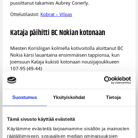
pussittanut takamies Aubrey Conerly.
Ottelutilastot:
Kobrat – Vilpas
Kataja päihitti BC Nokian kotonaan
Miesten Korisliigan kolmella kotivoitolla aloittanut BC
Nokia kärsi lauantaina ensimmäisen tappionsa, kun
Joensuun Kataja kukisti kotonaan nousijajoukkueen
107-95 (49-44)
Kataja vei peliä, mutta vieraat pistivät siihen jännitystä
käännettyään Katajan viiden pisteen taukojohdon
kolmannella jaksolla omaksi viiden pisteen edukseen.
Suostumus
Yksityiskohdat
Tietoja
Johto ei tosin kestänyt kauaa ja loppu palloteltiin taas
muutaman pisteen kotijohdossa.
– En muista koska olemme voittaneet, kun vastustaja
Tämä sivusto käyttää evästeitä
tekee 95 pistettä. Meillä oli nyt hyökkäyspelissä oikeita
Käytämme evästeitä tarjoamamme sisällön ja mainosten
elementtejä. Puolustuksessa ongelmia aiheuttivat
räätälöimiseen, sosiaalisen median ominaisuuksien