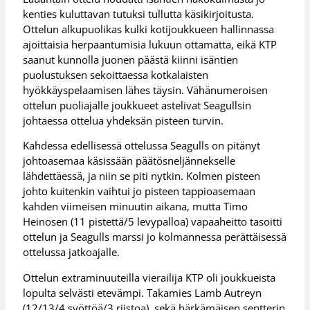
kenties kuluttavan tutuksi tullutta käsikirjoitusta.
Ottelun alkupuolikas kulki kotijoukkueen hallinnassa
ajoittaisia herpaantumisia lukuun ottamatta, eikä KTP
saanut kunnolla juonen päästä kiinni isäntien
puolustuksen sekoittaessa kotkalaisten
hyökkäyspelaamisen lähes täysin. Vähänumeroisen
ottelun puoliajalle joukkueet astelivat Seagullsin
johtaessa ottelua yhdeksän pisteen turvin.
Kahdessa edellisessä ottelussa Seagulls on pitänyt
johtoasemaa käsissään päätösneljännekselle
lähdettäessä, ja niin se piti nytkin. Kolmen pisteen
johto kuitenkin vaihtui jo pisteen tappioasemaan
kahden viimeisen minuutin aikana, mutta Timo
Heinosen (11 pistettä/5 levypalloa) vapaaheitto tasoitti
ottelun ja Seagulls marssi jo kolmannessa perättäisessä
ottelussa jatkoajalle.
Ottelun extraminuuteilla vierailija KTP oli joukkueista
lopulta selvästi etevämpi. Takamies Lamb Autreyn
(12/13/4 syöttöä/3 riistoa), sekä härkämäisen sentterin