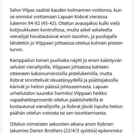
Salon Vilpas saalisti kauden kolmannen voittonsa, kun
se onnistui voittamaan Lapuan Kobrat vieraissa
lukemin 94-92 (45-42). Ottelun avausjakso kulki vielä
kotijoukkueen kontrollissa, mutta askel askeleelta
vierailijat hivuttautuivat ensin tasoihin, ja puoliajalle
lähdettiin jo Vilppaan johtaessa ottelua kolmen pisteen
turvin.
Kamppailun toinen puoliaika näytti jo ensin kääntyvän
selvästi vierailijoille, Vilppaan johtaessa kahteen
otteeseen kaksinumeroisilla pistelukemilla, mutta
Kobrat sinnittelivät iskuetäisyydellä ja päätösjaksolla
kävivät jo heiton päässä johtoasemasta. Lapuan
urheilutalon suureksi harmiksi Vilppaan heikko
vapaaheittoprosentti ottelun päätöshetkillä ei
kostautunut vierailijoille, ja Kobrat jäivät lopulta heiton
päähän ottelun voitosta tai sen tasoittamisesta.
Ottelun viimeisten sekuntien aikana ensin Kobrien
takamies Darien Brothers (22/4/3 syöttöä) epäonnistui