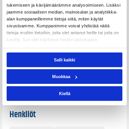
etenkin nokialaisten takapelaajien kymmenen
tukemiseen ja kävijämäärämme analysoimiseen. Lisäksi
hyökkäyslevypalloa, laskeskeli Katajan valmentaja
jaamme sosiaalisen median, mainosalan ja analytiikka-
Jukka Toijala.
alan kumppaneillemme tietoja siitä, miten käytät
Katajan kotivoiton takuumiehinä toimivat hyökkäyksen
sivustoamme. Kumppanimme voivat yhdistää näitä
kapellimestari Teemu Rannikko 26 pisteellään ja 11
tietoja muihin tietoihin, joita olet antanut heille tai joita on
koriin johtaneella syötöllään, sekä 18 pistettä mieheen
kerätty, kun olet käyttänyt heidän palvelujaan.
nakuttaneet Trevis Simpson ja Thomas Scrubb.
Nokian terävintä kärkeä edustivat lauantaina takamies
Isaiah Wilkerson (24/6/4), Daniel Bailey (22/7) sekä
Salli kaikki
David Kravish (18/8/2 torjuntaa).
Ottelutilastot:
Kataja – BC Nokia
Muokkaa
Päivitetty
24.10.2015
Kiellä
Henkilöt