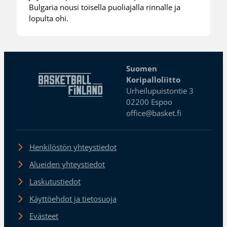
Bulgaria nousi toisella puoliajalla rinnalle ja
lopulta ohi.
Suomen
Koripalloliitto
Urheilupuistontie 3
02200 Espoo
office@basket.fi
Henkilöstön yhteystiedot
Alueiden yhteystiedot
Laskutustiedot
Käyttöehdot ja tietosuoja
Evästeet