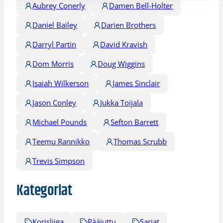
Aubrey Conerly
Damen Bell-Holter
Daniel Bailey
Darien Brothers
Darryl Partin
David Kravish
Dom Morris
Doug Wiggins
Isaiah Wilkerson
James Sinclair
Jason Conley
Jukka Toijala
Michael Pounds
Sefton Barrett
Teemu Rannikko
Thomas Scrubb
Trevis Simpson
Kategoriat
Korisliiga
Pääjuttu
Sarjat