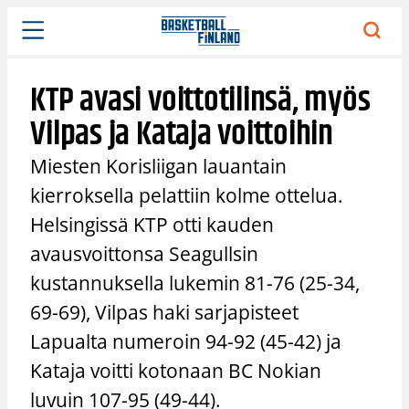
Siirry
sisältöön
KTP avasi voittotilinsä, myös
Vilpas ja Kataja voittoihin
Miesten Korisliigan lauantain
kierroksella pelattiin kolme ottelua.
Helsingissä KTP otti kauden
avausvoittonsa Seagullsin
kustannuksella lukemin 81-76 (25-34,
69-69), Vilpas haki sarjapisteet
Lapualta numeroin 94-92 (45-42) ja
Kataja voitti kotonaan BC Nokian
luvuin 107-95 (49-44).