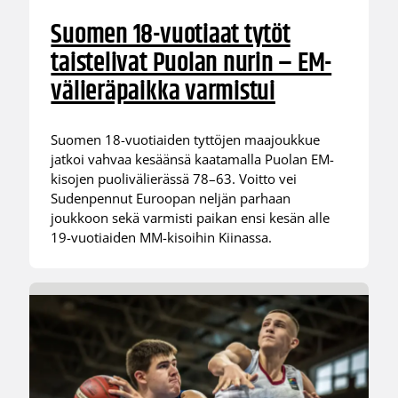
Suomen 18-vuotiaat tytöt
taistelivat Puolan nurin – EM-
välieräpaikka varmistui
Suomen 18-vuotiaiden tyttöjen maajoukkue
jatkoi vahvaa kesäänsä kaatamalla Puolan EM-
kisojen puolivälierässä 78–63. Voitto vei
Sudenpennut Euroopan neljän parhaan
joukkoon sekä varmisti paikan ensi kesän alle
19-vuotiaiden MM-kisoihin Kiinassa.