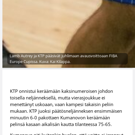
Lamb Autrey ja KTP pääsivät juhlimaan avausvoittoaan FIBA
Europe Cupissa. Kuva: Kai Kilappa.
KTP onnistui keräämään kaksinumeroisen johdon
toisella neljänneksellä, mutta vierasjoukkue ei
menettänyt uskoaan, vaan kampesi takaisin peliin
mukaan. KTP juoksi päätösneljänneksen ensimmäisen
minuutin 6-0 pakottaen Kumanovon keräämään
pelinsä kasaan aikalisän kautta tilanteessa 75-65.