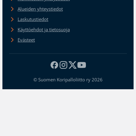
Alueiden yhteystiedot
Laskutustiedot
Käyttöehdot ja tietosuoja
Evästeet
© Suomen Koripalloliitto ry 2026