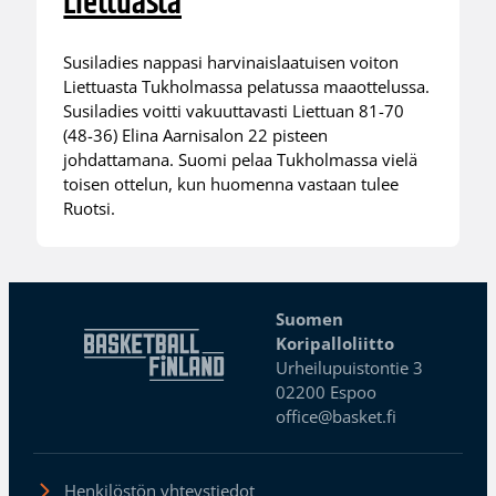
Liettuasta
Susiladies nappasi harvinaislaatuisen voiton
Liettuasta Tukholmassa pelatussa maaottelussa.
Susiladies voitti vakuuttavasti Liettuan 81-70
(48-36) Elina Aarnisalon 22 pisteen
johdattamana. Suomi pelaa Tukholmassa vielä
toisen ottelun, kun huomenna vastaan tulee
Ruotsi.
Suomen
Koripalloliitto
Urheilupuistontie 3
02200 Espoo
office@basket.fi
Henkilöstön yhteystiedot