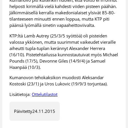
Kumanovo piti kuitenkin huolen, että voitto ei irronnut
helposti kirimällä vielä kahdesti viiden pisteen päähän.
Jälkimmäisellä kerralla makedonialaiset ylsivät 85-80-
tilanteeseen minuutti ennen loppua, mutta KTP piti
päänsä lyömällä sinetin vapaaheittoviivalta.
KTP:ltä Lamb Autrey (25/3/5 syöttöä) oli pisteiden
valossa ykkönen, mutta suurimmat vaikeudet vieraille
aiheutti tupla-tuplan kerännyt Alexander Herrera
(16/10). Pistetehtailussa kunnostautuivat myös Michael
Pounds (17/5), Devonne Giles (14/9/4) ja Samuel
Haanpää (10/3).
Kumanovon tehokaksikon muodosti Aleksandar
Kostoski (23/1) ja Uros Lukovic (19/9/3 torjuntaa).
Lisätietoja:
Ottelutilastot
Päivitetty
24.11.2015