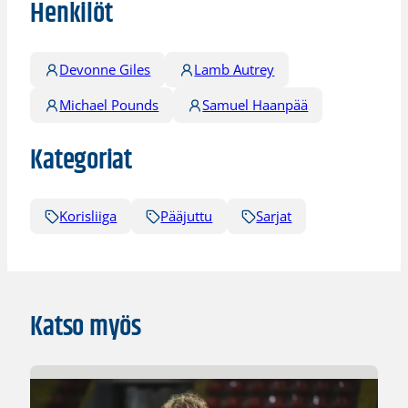
Henkilöt
Devonne Giles
Lamb Autrey
Michael Pounds
Samuel Haanpää
Kategoriat
Korisliiga
Pääjuttu
Sarjat
Katso myös