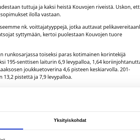
uudestaan tuttuja ja kaksi heistä Kouvojen riveistä. Uskon, et
opimukset ilolla vastaan.
emme nk. voittajatyyppejä, jotka auttavat pelikavereitaan
katsojat syttymään, kertoi puolestaan Kouvojen tuore
an runkosarjassa toiseksi paras kotimainen korintekijä
si 195-senttisen laiturin 6,9 levypalloa, 1,64 koriinjohtanutt
 Laaksosen joukkuetoverina 4,6 pisteen keskiarvolla. 201-
 13,2 pistettä ja 7,9 levypalloa.
Yksityiskohdat