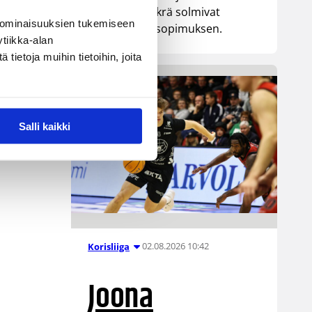
senttinen Mykrä solmivat
 ominaisuuksien tukemiseen
yksivuotisen sopimuksen.
tiikka-alan
ietoja muihin tietoihin, joita
Salli kaikki
02.08.2026 10:42
Korisliiga
Joona