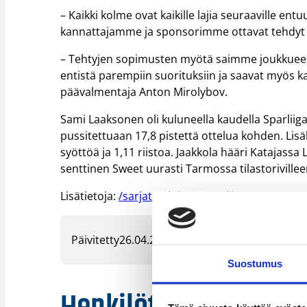
– Kaikki kolme ovat kaikille lajia seuraaville ent
kannattajamme ja sponsorimme ottavat tehdyt s
– Tehtyjen sopimusten myötä saimme joukkueese
entistä parempiin suorituksiin ja saavat myös 
päävalmentaja Anton Mirolybov.
Sami Laaksonen oli kuluneella kaudella Sparliig
pussitettuaan 17,8 pistettä ottelua kohden. Lisäk
syöttöä ja 1,11 riistoa. Jaakkola hääri Katajassa
senttinen Sweet uurasti Tarmossa tilastorivilleen
Lisätietoja:
/sarjat_tulokset/sparliiga/
Päivitetty
26.04.2005
Suostumus