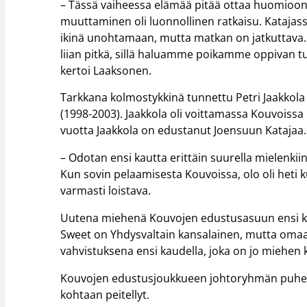
– Tässä vaiheessa elämää pitää ottaa huomioon m
muuttaminen oli luonnollinen ratkaisu. Katajassa 
ikinä unohtamaan, mutta matkan on jatkuttava. 
liian pitkä, sillä haluamme poikamme oppivan 
kertoi Laaksonen.
Tarkkana kolmostykkinä tunnettu Petri Jaakkol
(1998-2003). Jaakkola oli voittamassa Kouvoissa
vuotta Jaakkola on edustanut Joensuun Katajaa.
– Odotan ensi kautta erittäin suurella mielenkii
Kun sovin pelaamisesta Kouvoissa, olo oli heti ku
varmasti loistava.
Uutena miehenä Kouvojen edustusasuun ensi kau
Sweet on Yhdysvaltain kansalainen, mutta omaa
vahvistuksena ensi kaudella, joka on jo miehe
Kouvojen edustusjoukkueen johtoryhmän puheenj
kohtaan peitellyt.