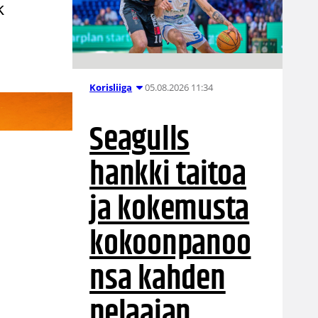
k
05.08.2026 11:34
Korisliiga
Seagulls
hankki taitoa
ja kokemusta
kokoonpanoo
nsa kahden
pelaajan