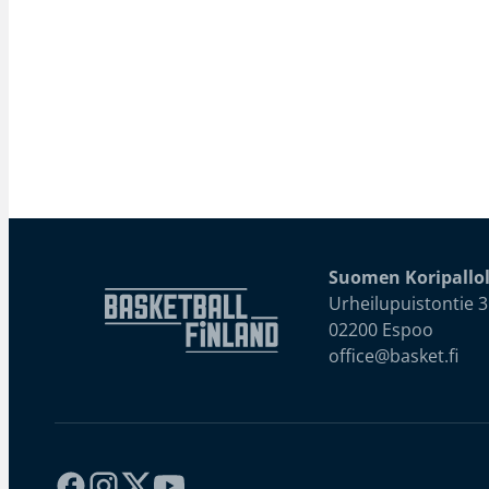
Suomen Koripallol
Urheilupuistontie 3
02200 Espoo
office@basket.fi