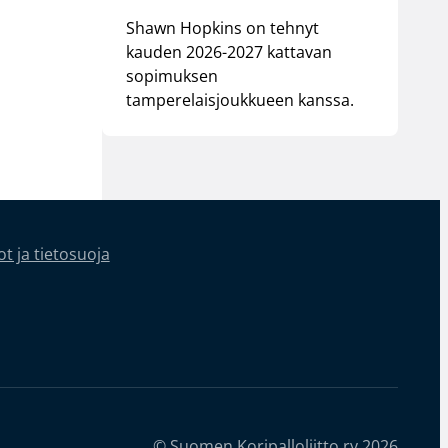
Shawn Hopkins on tehnyt
kauden 2026-2027 kattavan
sopimuksen
tamperelaisjoukkueen kanssa.
t ja tietosuoja
© Suomen Koripalloliitto ry 2026