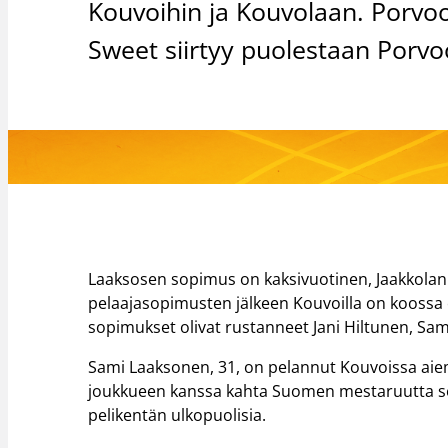
Kouvoihin ja Kouvolaan. Porvo
Sweet siirtyy puolestaan Porvo
Laaksosen sopimus on kaksivuotinen, Jaakkolan 
pelaajasopimusten jälkeen Kouvoilla on koossa
sopimukset olivat rustanneet Jani Hiltunen, Samu 
Sami Laaksonen, 31, on pelannut Kouvoissa aie
joukkueen kanssa kahta Suomen mestaruutta se
pelikentän ulkopuolisia.