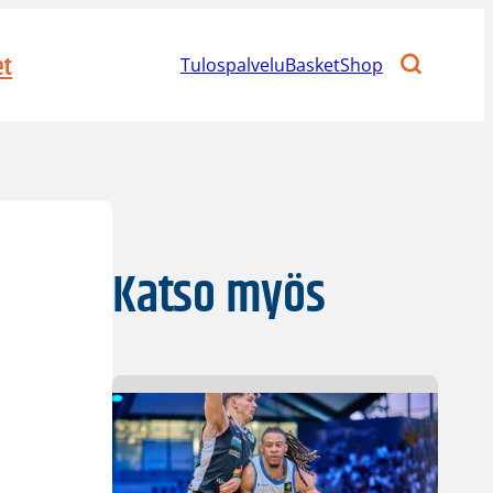
et
Tulospalvelu
BasketShop
Katso myös