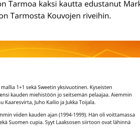
on Tarmoa kaksi kautta edustanut Mar
on Tarmosta Kouvojen riveihin.
mallia 1+1 sekä Sweetin yksivuotinen. Kyseisten
 ensi kauden miehistöön jo seitsemän pelaajaa. Aiemmin
Kaaresvirta, Juho Kailio ja Jukka Toijala.
mmin viiden kauden ajan (1994-1999). Hän oli voittamassa
kä Suomen cupia. Syyt Laaksosen siirtoon ovat lähinnä