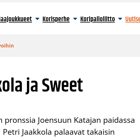
aajoukkueet
Korisperhe
Koripalloliitto
Uutis
voihin
ola ja Sweet
an pronssia Joensuun Katajan paidassa
Petri Jaakkola palaavat takaisin