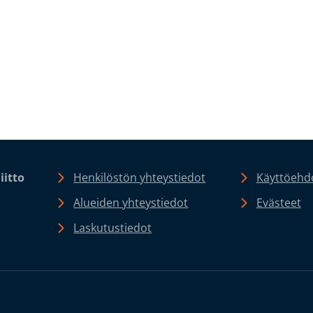
iitto
Henkilöstön yhteystiedot
Käyttöehdo
Alueiden yhteystiedot
Evästeet
Laskutustiedot