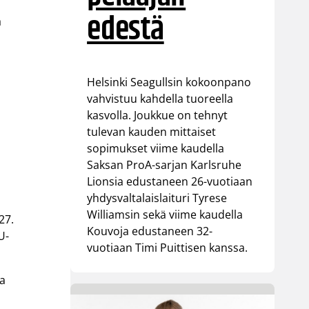
edestä
ä
Helsinki Seagullsin kokoonpano
vahvistuu kahdella tuoreella
kasvolla. Joukkue on tehnyt
tulevan kauden mittaiset
sopimukset viime kaudella
Saksan ProA-sarjan Karlsruhe
Lionsia edustaneen 26-vuotiaan
yhdysvaltalaislaituri Tyrese
Williamsin sekä viime kaudella
27.
Kouvoja edustaneen 32-
U-
vuotiaan Timi Puittisen kanssa.
ia