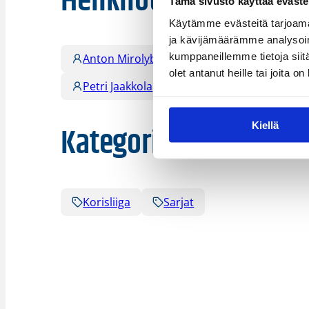
Henkilöt
Tämä sivusto käyttää eväste
Käytämme evästeitä tarjoama
ja kävijämäärämme analysoim
kumppaneillemme tietoja siitä
Anton Mirolybov
Jani Hiltunen
J
olet antanut heille tai joita o
Petri Jaakkola
Sami Laaksonen
S
Kategoriat
Kiellä
Korisliiga
Sarjat