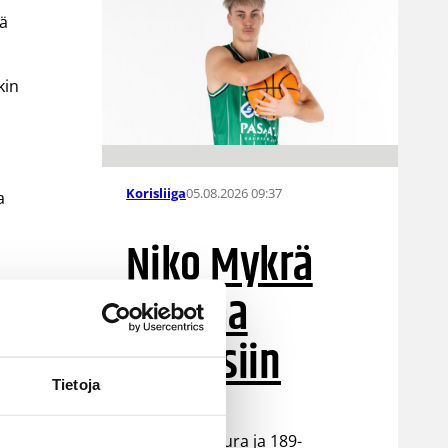
tä
kin
05.08.2026 09:37
Korisliiga
a
Niko Mykrä
Loimaa
Bisonsiin
Tietoja
Loimaalaisseura ja 189-