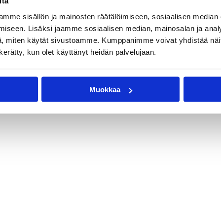
itä
mme sisällön ja mainosten räätälöimiseen, sosiaalisen median
iseen. Lisäksi jaamme sosiaalisen median, mainosalan ja analy
, miten käytät sivustoamme. Kumppanimme voivat yhdistää näitä t
uho Kailio
Jukka Toijala
Mark Sweet
n kerätty, kun olet käyttänyt heidän palvelujaan.
amu Kaaresvirta
Muokkaa