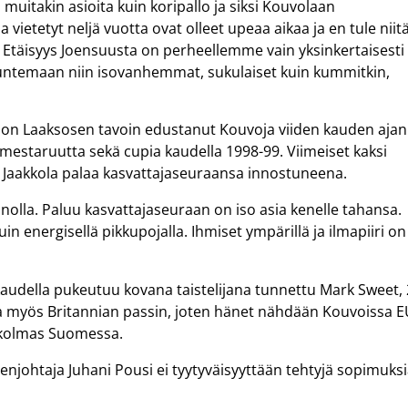
uitakin asioita kuin koripallo ja siksi Kouvolaan
vietetyt neljä vuotta ovat olleet upeaa aikaa ja en tule niit
Etäisyys Joensuusta on perheellemme vain yksinkertaisesti
tuntemaan niin isovanhemmat, sukulaiset kuin kummitkin,
a on Laaksosen tavoin edustanut Kouvoja viiden kauden ajan
 mestaruutta sekä cupia kaudella 1998-99. Viimeiset kaksi
 Jaakkola palaa kasvattajaseuraansa innostuneena.
nnolla. Paluu kasvattajaseuraan on iso asia kenelle tahansa.
in energisellä pikkupojalla. Ihmiset ympärillä ja ilmapiiri on
della pukeutuu kovana taistelijana tunnettu Mark Sweet, 
 myös Britannian passin, joten hänet nähdään Kouvoissa E
n kolmas Suomessa.
ohtaja Juhani Pousi ei tyytyväisyyttään tehtyjä sopimuks