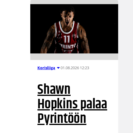
01.08.2026 12:23
Korisliiga
Shawn
Hopkins palaa
Pyrintöön