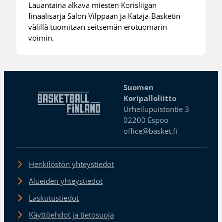
Lauantaina alkava miesten Korisliigan
finaalisarja Salon Vilppaan ja Kataja-Basketin
välillä tuomitaan seitsemän erotuomarin
voimin.
Suomen
Koripalloliitto
Urheilupuistontie 3
02200 Espoo
office@basket.fi
Henkilöstön yhteystiedot
Alueiden yhteystiedot
Laskutustiedot
Käyttöehdot ja tietosuoja