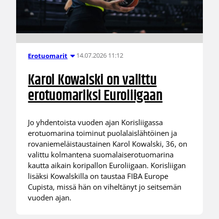
14.07.2026 11:12
Erotuomarit
Karol Kowalski on valittu
erotuomariksi Euroliigaan
Jo yhdentoista vuoden ajan Korisliigassa
erotuomarina toiminut puolalaislähtöinen ja
rovaniemeläistaustainen Karol Kowalski, 36, on
valittu kolmantena suomalaiserotuomarina
kautta aikain koripallon Euroliigaan. Korisliigan
lisäksi Kowalskilla on taustaa FIBA Europe
Cupista, missä hän on viheltänyt jo seitsemän
vuoden ajan.