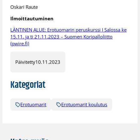
Oskari Raute
Ilmoittautuminen
LÄNTINEN ALUE: Erotuomarin peruskurssi I Salossa ke
15.11. ja ti 21.11.2023 – Suomen Koripalloliitto
(pwire.fi)
Päivitetty
10.11.2023
Kategoriat
Erotuomarit
Erotuomarit koulutus