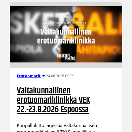
24.06.2026 09:29
Erotuomarit
Valtakunnallinen
erotuomariklinikka VEK
22.-23.8.2026 Espoossa
Koripalloliitto järjestää Valtakunnallisen
erotuomariklinikan (VEK) Espoo liikkuu -