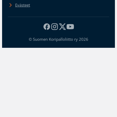
Evästeet
© Suomen Koripalloliitto ry 2026