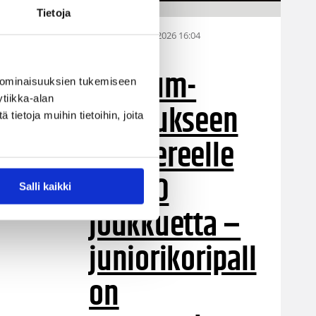
Tietoja
28.07.2026 16:04
Alueet
Stadium-
 ominaisuuksien tukemiseen
tiikka-alan
turnaukseen
ietoja muihin tietoihin, joita
Tampereelle
yli 200
Salli kaikki
joukkuetta –
juniorikoripall
on