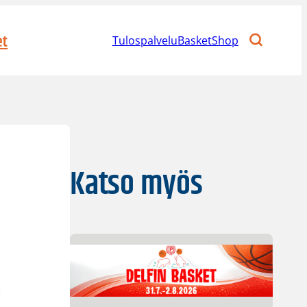
et
Tulospalvelu
BasketShop
Katso myös
-