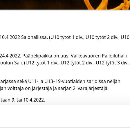
0.4.2022 Salohallissa. (U10 tytöt 1 div., U10 tytöt 2 div., U10
24.4.2022. Pääpelipaikka on uusi Valkeavuoren Palloiluhalli
lun Sali. (U12 tytöt 1 div., U12 tytöt 2 div., U12 tytöt 3 div.,
sarjassa sekä U11- ja U13–19-vuotiaiden sarjoissa neljän
n voittaja on järjestäjä ja sarjan 2. varajärjestäjä.
taan 9. tai 10.4.2022.
luefinaalit pelataan 23. tai 24.4.2022.
1 5818,
harri.jussila@basket.fi