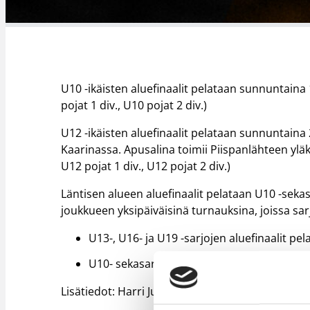
U10 -ikäisten aluefinaalit pelataan sunnuntaina 1
pojat 1 div., U10 pojat 2 div.)
U12 -ikäisten aluefinaalit pelataan sunnuntaina 
Kaarinassa. Apusalina toimii Piispanlähteen yläkou
U12 pojat 1 div., U12 pojat 2 div.)
Läntisen alueen aluefinaalit pelataan U10 -seka
joukkueen yksipäiväisinä turnauksina, joissa sarja
U13-, U16- ja U19 -sarjojen aluefinaalit pela
U10- sekasarjan sekä U11- ja U14 -sarjojen a
Lisätiedot: Harri Jussila, kenttäpäällikkö, 040 74