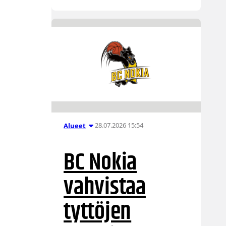
28.07.2026 15:54
Alueet
BC Nokia
vahvistaa
tyttöjen