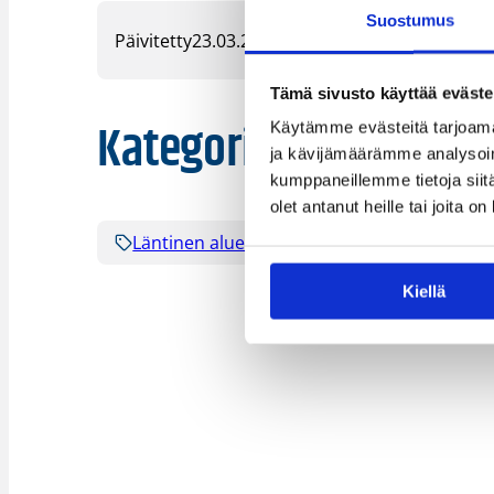
Suostumus
Päivitetty
23.03.2022
Tämä sivusto käyttää eväste
Kategoriat
Käytämme evästeitä tarjoama
ja kävijämäärämme analysoim
kumppaneillemme tietoja siitä
olet antanut heille tai joita o
Läntinen alue
Kiellä