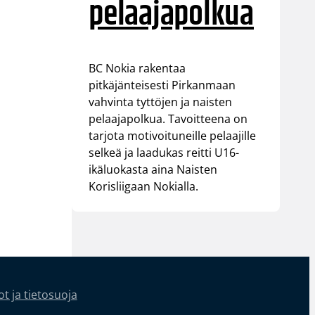
pelaajapolkua
BC Nokia rakentaa
pitkäjänteisesti Pirkanmaan
vahvinta tyttöjen ja naisten
pelaajapolkua. Tavoitteena on
tarjota motivoituneille pelaajille
selkeä ja laadukas reitti U16-
ikäluokasta aina Naisten
Korisliigaan Nokialla.
t ja tietosuoja