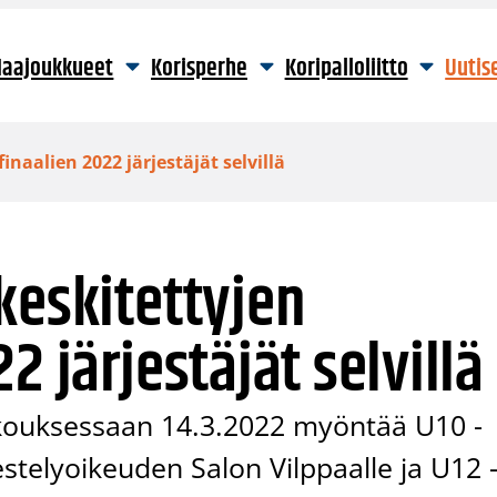
aajoukkueet
Korisperhe
Koripalloliitto
Uutis
inaalien 2022 järjestäjät selvillä
keskitettyjen
2 järjestäjät selvillä
kokouksessaan 14.3.2022 myöntää U10 -
estelyoikeuden Salon Vilppaalle ja U12 