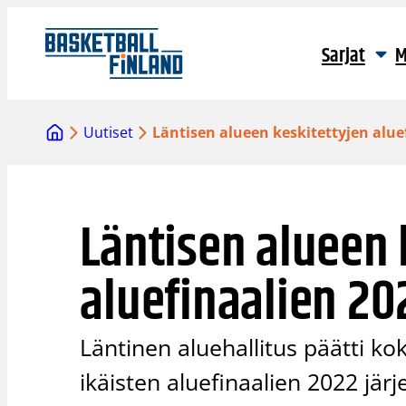
Siirry
sisältöön
Sarjat
M
Uutiset
Läntisen alueen keskitettyjen aluef
Läntisen alueen 
aluefinaalien 202
Läntinen aluehallitus päätti 
ikäisten aluefinaalien 2022 järj