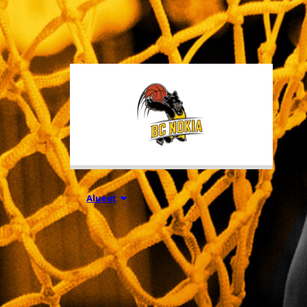
tuhansia koripallon ystäviä niin
Suomesta kuin ulkomailta.
01.08.2026 16:31
Alueet
Mikko
Salminen BC