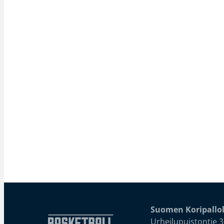
Suomen Koripallol
Urheilupuistontie 3