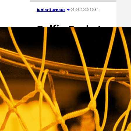
01.08.2026 16:34
Junioriturnaus
Delfin Basket
Tournament
31.7.-2.8.
Tampereella
Koripallon kansainvälinen
turnaus Delfin Basket pelataan
Tampereella tänä viikonloppuna.
Järjestyksessään 39. turnaus
kerää yhteen 200 joukkuetta ja