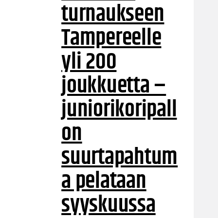
turnaukseen
Tampereelle
yli 200
joukkuetta –
juniorikoripall
on
suurtapahtum
a pelataan
syyskuussa