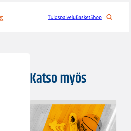
et
Tulospalvelu
BasketShop
Katso myös