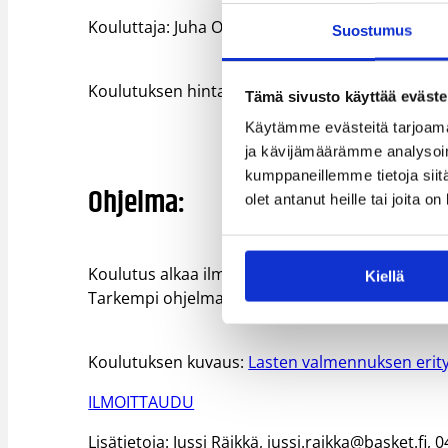
Kouluttaja: Juha Oikarinen
Suostumus
Koulutuksen hinta: 120 e / osallistuja. Sisältää 
Tämä sivusto käyttää eväste
Käytämme evästeitä tarjoama
ja kävijämäärämme analysoim
kumppaneillemme tietoja siitä
Ohjelma:
olet antanut heille tai joita o
Koulutus alkaa ilmoittautumisella lauantaina 30.
Kiellä
Tarkempi ohjelma toimitetaan erikseen noin vii
Koulutuksen kuvaus:
Lasten valmennuksen erityi
ILMOITTAUDU
Lisätietoja: Jussi Räikkä, jussi.raikka@basket.fi,