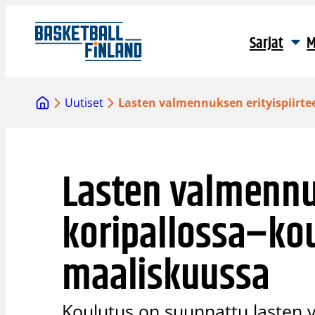
Siirry
sisältöön
Sarjat
M
Uutiset
Lasten valmennuksen erityispiirte
Lasten valmennuk
koripallossa–kou
maaliskuussa
Koulutus on suunnattu lasten 