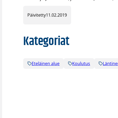
Päivitetty
11.02.2019
Kategoriat
Eteläinen alue
Koulutus
Läntine