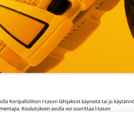
lla Koripalloliiton I-tason lähijaksot käyneitä tai jo käytänn
entajia. Koulutuksen avulla voi suorittaa I-tason
lisenssin. Koulutukseen hyväksytään varmasti 20 ensimmäisen
kkoja on 9 jäljellä.