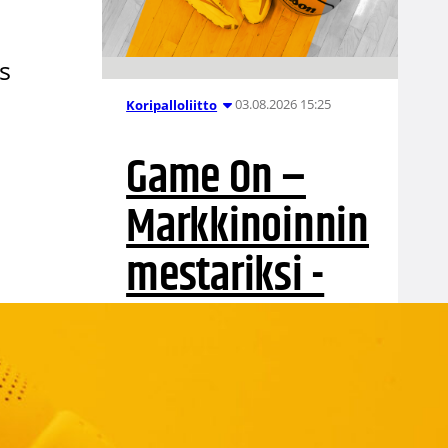
s
03.08.2026 15:25
Koripalloliitto
Game On –
Markkinoinnin
mestariksi -
koulutus
Koulutus tukee seuroja ja
liikunta-alan yrityksiä