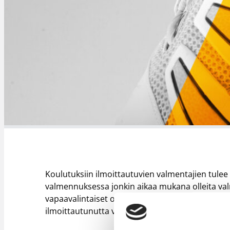
Koulutuksiin ilmoittautuvien valmentajien tulee o
valmennuksessa jonkin aikaa mukana olleita valm
vapaavalintaiset opinnot (1.4.) ja päivittää B-
ilmoittautunutta valmentajaa ja tällä hetkellä pai