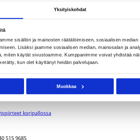
Yksityiskohdat
majoituksen ja täyden ylläpidon Kisakallion Urheiluopistolla.
itä
mme sisällön ja mainosten räätälöimiseen, sosiaalisen median
iseen. Lisäksi jaamme sosiaalisen median, mainosalan ja analy
, miten käytät sivustoamme. Kumppanimme voivat yhdistää näitä t
n kerätty, kun olet käyttänyt heidän palvelujaan.
3. klo 9:00 ja päättyy sunnuntaina 31.3. klo 18:00 mennessä
Muokkaa
kkoa ennen koulutuksen alkua.
spiirteet koripallossa
 040 515 9685