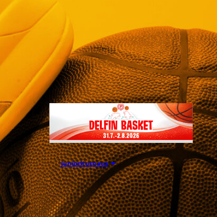
markkinoinnin ja myynnin
kehittämisessä sekä opettaa
tekoälyn käyttöä arjessa.
Koulutus toteutetaan
oppisopimuskoulutuksena
yhteistyössä Business College
Helsingin kanssa.
01.08.2026 16:34
Junioriturnaus
Delfin Basket