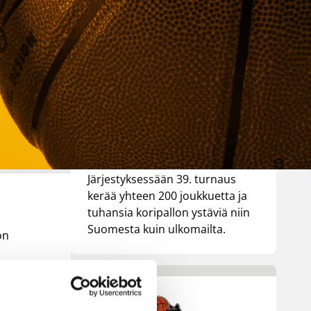
Tournament
31.7.-2.8.
Tampereella
Koripallon kansainvälinen
turnaus Delfin Basket pelataan
Tampereella tänä viikonloppuna.
Järjestyksessään 39. turnaus
kerää yhteen 200 joukkuetta ja
tuhansia koripallon ystäviä niin
Suomesta kuin ulkomailta.
ön
ä