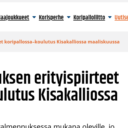
aajoukkueet
Korisperhe
Koripalloliitto
Uutis
et koripallossa–koulutus Kisakalliossa maaliskuussa
sen erityispiirteet
lutus Kisakalliossa
valmennuksessa mukana oleville, jo