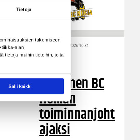
Tietoja
 ominaisuuksien tukemiseen
01.08.2026 16:31
Alueet
tiikka-alan
ietoja muihin tietoihin, joita
Mikko
Salminen BC
.
Salli kaikki
Nokian
toiminnanjoht
ajaksi