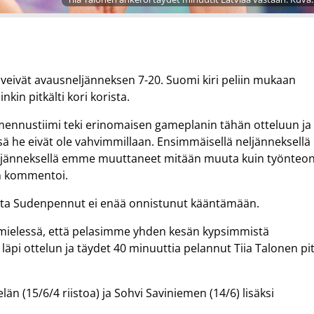
et veivät avausneljänneksen 7-20. Suomi kiri peliin mukaan
nkin pitkälti kori korista.
ennustiimi teki erinomaisen gameplanin tähän otteluun ja
sä he eivät ole vahvimmillaan. Ensimmäisellä neljänneksellä
eljänneksellä emme muuttaneet mitään muuta kuin työnteo
n kommentoi.
, jota Sudenpennut ei enää onnistunut kääntämään.
 mielessä, että pelasimme yhden kesän kypsimmistä
läpi ottelun ja täydet 40 minuuttia pelannut Tiia Talonen pit
n (15/6/4 riistoa) ja Sohvi Saviniemen (14/6) lisäksi