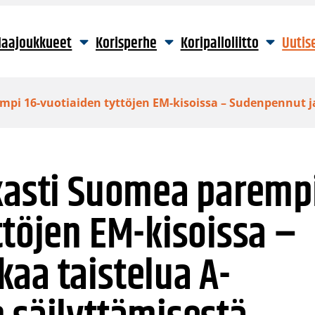
aajoukkueet
Korisperhe
Koripalloliitto
Uutis
mpi 16-vuotiaiden tyttöjen EM-kisoissa – Sudenpennut j
ukasti Suomea paremp
ttöjen EM-kisoissa –
aa taistelua A-