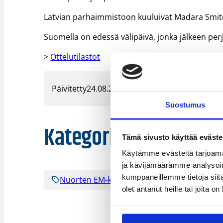
Latvian parhaimmistoon kuuluivat Madara Smite (
Suomella on edessä välipäivä, jonka jälkeen perj
>
Ottelutilastot
Päivitetty
24.08.2022
Suostumus
Kategoriat
Tämä sivusto käyttää eväste
Käytämme evästeitä tarjoama
ja kävijämäärämme analysoim
kumppaneillemme tietoja siitä
Nuorten EM-kilpailut
Pääjuttu
S
olet antanut heille tai joita o