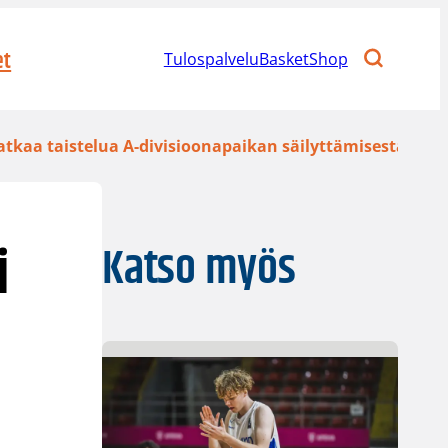
et
Tulospalvelu
BasketShop
atkaa taistelua A-divisioonapaikan säilyttämisestä
i
Katso myös