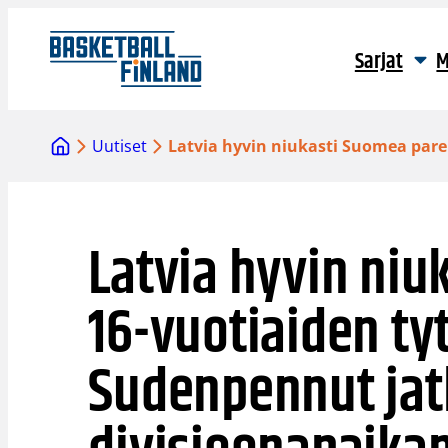
Siirry
sisältöön
Sarjat
M
Uutiset
Latvia hyvin niukasti Suomea pare
Latvia hyvin ni
16-vuotiaiden ty
Sudenpennut jatk