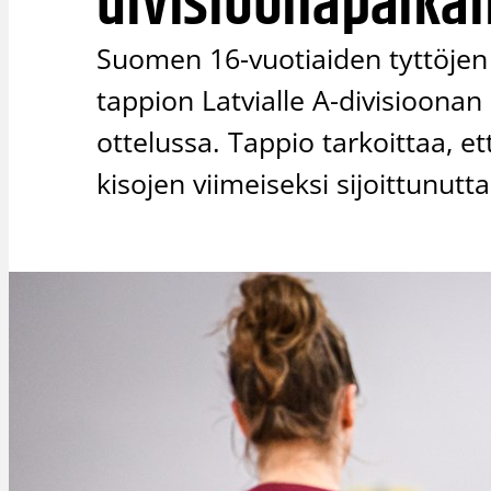
divisioonapaikan
Suomen 16-vuotiaiden tyttöjen 
tappion Latvialle A-divisioona
ottelussa. Tappio tarkoittaa, e
kisojen viimeiseksi sijoittunutt