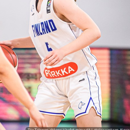
Tiia Talonen ahkeroi täydet minuutit Latviaa vastaan. Kuva