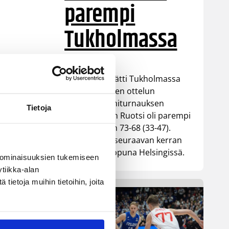
parempi
Tukholmassa
Susiladies päätti Tukholmassa
pelatun kahden ottelun
mittaisen miniturnauksen
Tietoja
tappioon, kun Ruotsi oli parempi
loppulukemin 73-68 (33-47).
Suomi pelaa seuraavan kerran
ensi viikonloppuna Helsingissä.
 ominaisuuksien tukemiseen
tiikka-alan
ietoja muihin tietoihin, joita