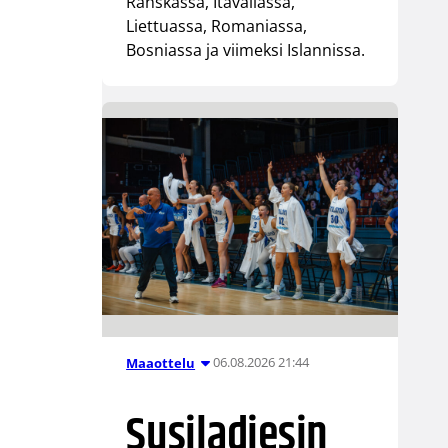
Ranskassa, Itävallassa,
Liettuassa, Romaniassa,
Bosniassa ja viimeksi Islannissa.
06.08.2026 21:44
Maaottelu
Susiladiesin