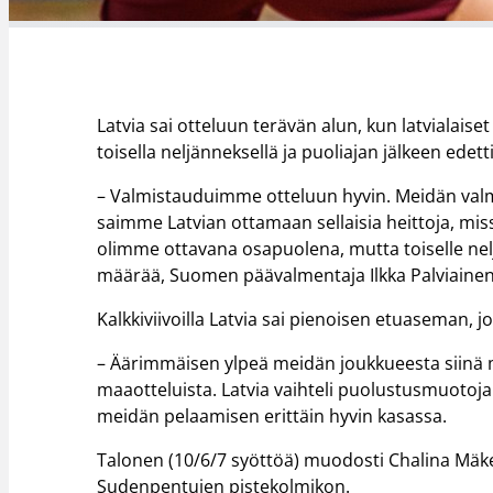
Latvia sai otteluun terävän alun, kun latvialais
toisella neljänneksellä ja puoliajan jälkeen edettii
– Valmistauduimme otteluun hyvin. Meidän valm
saimme Latvian ottamaan sellaisia heittoja, mis
olimme ottavana osapuolena, mutta toiselle n
määrää, Suomen päävalmentaja Ilkka Palviaine
Kalkkiviivoilla Latvia sai pienoisen etuaseman
– Äärimmäisen ylpeä meidän joukkueesta siinä
maaotteluista. Latvia vaihteli puolustusmuotoja 
meidän pelaamisen erittäin hyvin kasassa.
Talonen (10/6/7 syöttöä) muodosti Chalina Mäkelä
Sudenpentujen pistekolmikon.