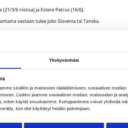
21/3/6 riistoa) ja Estere Petrus (16/6).
antaina vastaan tulee joko Slovenia tai Tanska.
Yksityiskohdat
itä
mme sisällön ja mainosten räätälöimiseen, sosiaalisen median
iseen. Lisäksi jaamme sosiaalisen median, mainosalan ja analy
, miten käytät sivustoamme. Kumppanimme voivat yhdistää näitä t
udenpennut
WU16
n kerätty, kun olet käyttänyt heidän palvelujaan.