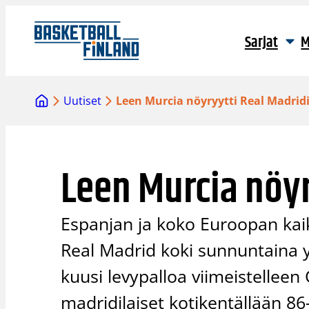
Siirry
sisältöön
Sarjat
M
Uutiset
Leen Murcia nöyryytti Real Madrid
Leen Murcia nöyr
Espanjan ja koko Euroopan kai
Real Madrid koki sunnuntaina y
kuusi levypalloa viimeistelleen 
madridilaiset kotikentällään 8