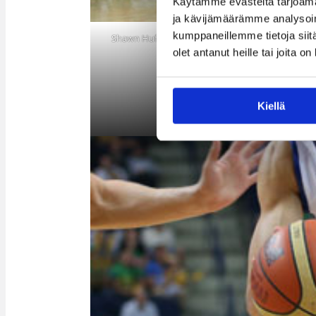
Käytämme evästeitä tarjoama
ja kävijämäärämme analysoim
kumppaneillemme tietoja siitä
Shawn Huff osui Bonnissa neljä kertaa kolmoska
takaa.
olet antanut heille tai joita o
Kiellä