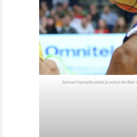
Samuel Haanpää palasi ja auttoi Boråsin v