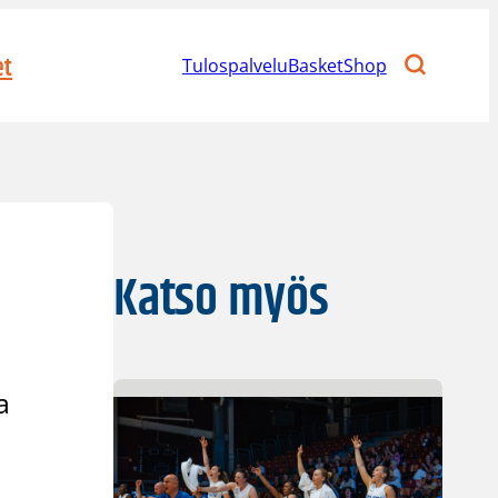
et
Tulospalvelu
BasketShop
Katso myös
a