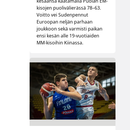
kesäänsä kaatamalla Puolan EM-
kisojen puolivälierässä 78–63.
Voitto vei Sudenpennut
Euroopan neljän parhaan
joukkoon sekä varmisti paikan
ensi kesän alle 19-vuotiaiden
MM-kisoihin Kiinassa.