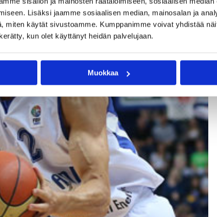
mme sisällön ja mainosten räätälöimiseen, sosiaalisen median
iseen. Lisäksi jaamme sosiaalisen median, mainosalan ja analy
, miten käytät sivustoamme. Kumppanimme voivat yhdistää näitä t
aren
Antero Lehto auttoi Varesen kauden kahdeksanteen
voittoon.
n kerätty, kun olet käyttänyt heidän palvelujaan.
Muokkaa