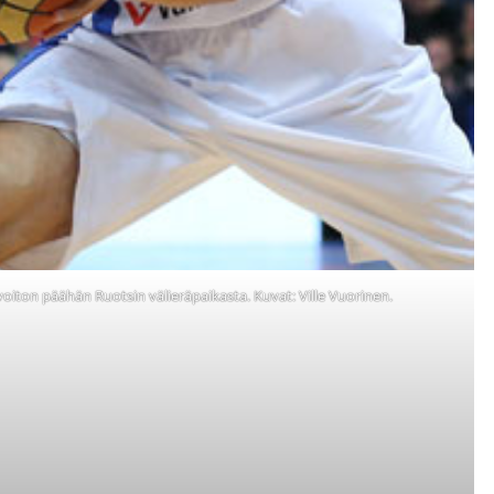
oiton päähän Ruotsin välieräpaikasta. Kuvat: Ville Vuorinen.