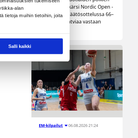
 ominaisuuksien tukemiseen
maajoukkue kärsi Nordic Open -
tiikka-alan
turnauksen päätösottelussa 66–
ietoja muihin tietoihin, joita
74-tappion Latviaa vastaan
Lohjalla.
Salli kaikki
06.08.2026 21:24
EM-kilpailut