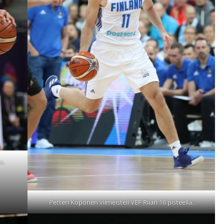
a.
Petteri Koponen viimeisteli VEF Riian 16 pisteellä.