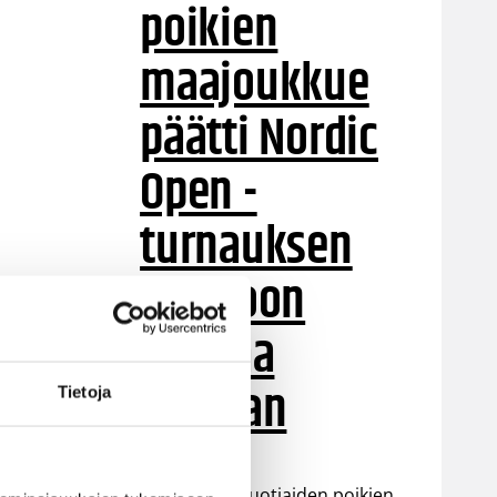
poikien
maajoukkue
päätti Nordic
Open -
turnauksen
tappioon
Latviaa
vastaan
Tietoja
Suomen 15-vuotiaiden poikien