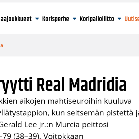
aajoukkueet
Korisperhe
Koripalloliitto
Uutis
ia
yytti Real Madridia
kkien aikojen mahtiseuroihin kuuluva
llätystappion, kun seitsemän pistettä j
Gerald Lee jr.:n Murcia peittosi
6–79 (38–39). Voitokkaan