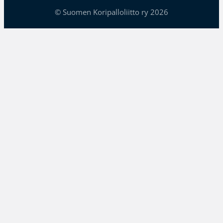
© Suomen Koripalloliitto ry 2026