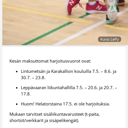
Kuva: LePy
Kesän maksuttomat harjoitusvuorot ovat:
Lintumetsän ja Karakallion kouluilla 7.5. – 8.6. ja
30.7. – 23.8.
Leppävaaran liikuntahallilla 7.5. – 20.6. ja 20.7. –
17.8.
Huom! Helatorstaina 17.5. ei ole harjoituksia.
Mukaan tarvitset sisäliikuntavarusteet (t-paita,
shortsit/verkkarit ja sisäpelikengät).