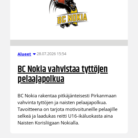
28.07.2026 15:54
Alueet
BC Nokia vahvistaa tyttöjen
pelaajapolkua
BC Nokia rakentaa pitkäjänteisesti Pirkanmaan
vahvinta tyttöjen ja naisten pelaajapolkua.
Tavoitteena on tarjota motivoituneille pelaajille
selkeä ja laadukas reitti U16-ikäluokasta aina
Naisten Korisliigaan Nokialla.