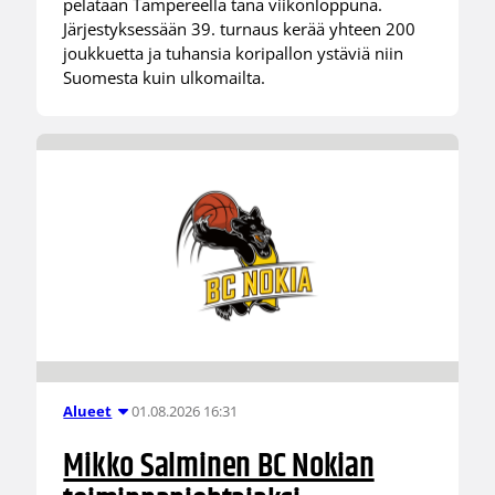
pelataan Tampereella tänä viikonloppuna.
Järjestyksessään 39. turnaus kerää yhteen 200
joukkuetta ja tuhansia koripallon ystäviä niin
Suomesta kuin ulkomailta.
01.08.2026 16:31
Alueet
Mikko Salminen BC Nokian