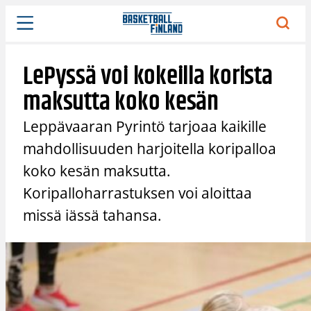
Siirry
sisältöön
LePyssä voi kokeilla korista
maksutta koko kesän
Leppävaaran Pyrintö tarjoaa kaikille
mahdollisuuden harjoitella koripalloa
koko kesän maksutta.
Koripalloharrastuksen voi aloittaa
missä iässä tahansa.