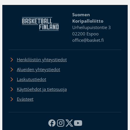
Suomen
Koripalloliitto
Urheilupuistontie 3
02200 Espoo
office@basket.fi
Henkilöstön yhteystiedot
Alueiden yhteystiedot
Laskutustiedot
Käyttöehdot ja tietosuoja
Evästeet