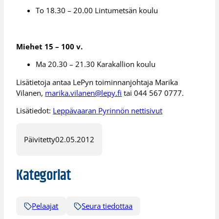
To 18.30 – 20.00 Lintumetsän koulu
Miehet 15 – 100 v.
Ma 20.30 – 21.30 Karakallion koulu
Lisätietoja antaa LePyn toiminnanjohtaja Marika
Vilanen,
marika.vilanen@lepy.fi
tai 044 567 0777.
Lisätiedot:
Leppävaaran Pyrinnön nettisivut
Päivitetty
02.05.2012
Kategoriat
Pelaajat
Seura tiedottaa