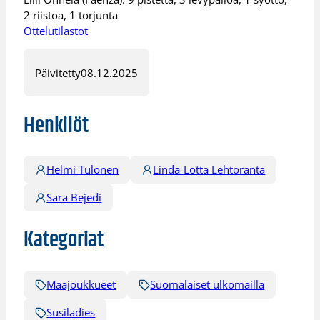
2 riistoa, 1 torjunta
Ottelutilastot
Päivitetty
08.12.2025
Henkilöt
Helmi Tulonen
Linda-Lotta Lehtoranta
Sara Bejedi
Kategoriat
Maajoukkueet
Suomalaiset ulkomailla
Susiladies