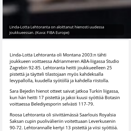
Linda-Lotta Lehtoranta on aloittanut hienosti uudessa
joukkueessan. (Kuva: FIBA Europe)
Linda-Lotta Lehtoranta oli Montana 2003:n tähti
joukkueen voittaessa Adrianmeren ABA-liigassa Studio
Zagrebin 92-85. Lehtoranta heitti joukkueelleen 25
pistettä ja täytteli tilastojaan myös kahdeksalla
levypallolla, kuudella syötöllä ja kahdella riistolla.
Sara Bejedin hienot otteet saivat jatkoa Turkin liigassa,
kun hän heitti 17 pistettä ja jakoi kuusi syöttöä Botasin
voittaessa Belediyesporin selvästi 117-79.
Roosa Lehtoranta oli siivittämässä Saarlouis Royalsia
Saksan cupin puolivälieriin voitettuaan Leverkusenin
90-72. Lehtorannalle kertyi 13 pistettä ja viisi syöttöä.