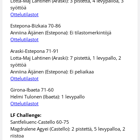
Lotta-Maj Lahtinen (Araski): 3 pistettä, 4 levypalloa, 3
syöttöä
Ottelutilastot
Estepona-Bizkaia 70-86
Anniina Äijänen (Estepona): Ei tilastomerkintöjä
Ottelutilastot
Araski-Estepona 71-91
Lotta-Maj Lahtinen (Araski): 7 pistettä, 1 levypallo, 2
syöttöä
Anniina Äijänen (Estepona): Ei peliaikaa
Ottelutilastot
Girona-Ibaeta 71-60
Helmi Tulonen (Ibaeta): 1 levypallo
Ottelutilastot
LF Challenge:
Santfeliuenc-Castello 60-75
Magdralene Agyei (Castello): 2 pistettä, 5 levypalloa, 2
riistoa