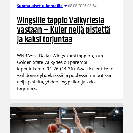
08.08.2026 08:54
Suomalaiset ulkomailla
Wingsille tappio Valkyriesia
vastaan – Kuier neljä pistettä
ja kaksi torjuntaa
WNBA:ssa Dallas Wings kärsi tappion, kun
Golden State Valkyries oli parempi
loppulukemin 94-76 (44-36). Awak Kuier tilastoi
vaihdoissa yhdeksässä ja puolessa minuutissa
neljä pistettä, yhden levypallon ja kaksi
torjuntaa.