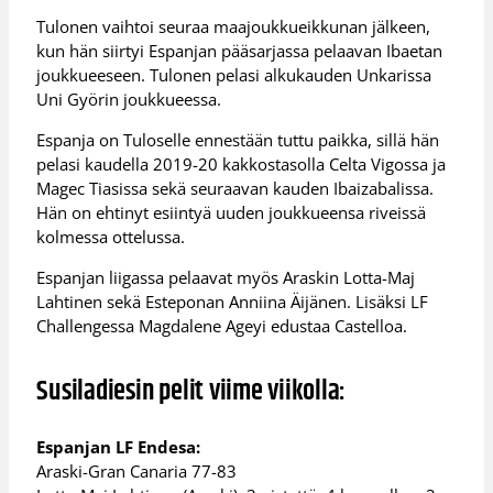
Tulonen vaihtoi seuraa maajoukkueikkunan jälkeen,
kun hän siirtyi Espanjan pääsarjassa pelaavan Ibaetan
joukkueeseen. Tulonen pelasi alkukauden Unkarissa
Uni Györin joukkueessa.
Espanja on Tuloselle ennestään tuttu paikka, sillä hän
pelasi kaudella 2019-20 kakkostasolla Celta Vigossa ja
Magec Tiasissa sekä seuraavan kauden Ibaizabalissa.
Hän on ehtinyt esiintyä uuden joukkueensa riveissä
kolmessa ottelussa.
Espanjan liigassa pelaavat myös Araskin Lotta-Maj
Lahtinen sekä Esteponan Anniina Äijänen. Lisäksi LF
Challengessa Magdalene Ageyi edustaa Castelloa.
Susiladiesin pelit viime viikolla:
Espanjan LF Endesa:
Araski-Gran Canaria 77-83