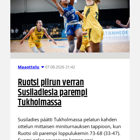
07.08.2026 21:42
Maaottelu
Ruotsi piirun verran
Susiladiesia parempi
Tukholmassa
Susiladies päätti Tukholmassa pelatun kahden
ottelun mittaisen miniturnauksen tappioon, kun
Ruotsi oli parempi loppulukemin 73-68 (33-47).
Suomi pelaa seuraavan kerran ensi