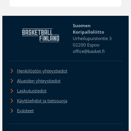
Suomen
Koripalloliitto
Urheilupuistontie 3
02200 Espoo
office@basket.fi
Henkilöstön yhteystiedot
Alueiden yhteystiedot
Laskutustiedot
Käyttöehdot ja tietosuoja
Evästeet