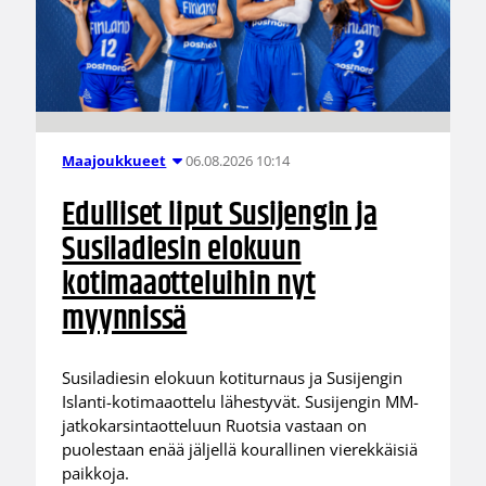
06.08.2026 10:14
Maajoukkueet
Edulliset liput Susijengin ja
Susiladiesin elokuun
kotimaaotteluihin nyt
myynnissä
Susiladiesin elokuun kotiturnaus ja Susijengin
Islanti-kotimaaottelu lähestyvät. Susijengin MM-
jatkokarsintaotteluun Ruotsia vastaan on
puolestaan enää jäljellä kourallinen vierekkäisiä
paikkoja.