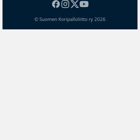
© Suomen Koripalloliitto ry 2026