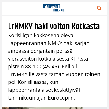
Siirry
sisältöön
LrNMKY haki voiton Kotkasta
Korisliigan kakkosena oleva
Lappeenrannan NMKY haki sarjan
ainoassa perjantain pelissä
vierasvoiton kotkalaisesta KTP:stä
pistein 88-100 (45-45). Peli oli
LrNMKY:lle vasta tämän vuoden toinen
peli Korisliigassa, kun
lappeenrantalaiset keskittyivät
tammikuun ajan Eurocupiin.