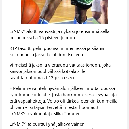
LrNMKY aloitti vahvasti ja nykäisi jo ensimmäisellä
neljänneksellä 15 pisteen johdon.
KTP tasoitti pelin puoliväliin mennessä ja käänsi
kolmannella jaksolla johdon itselleen.
Viimeisellä jaksolla vieraat ottivat taas johdon, joka
kasvoi jakson puolivälissä kotkalaisille
tavoittamattomasti 12 pisteeseen.
– Pelimme vaihteli hyvän alun jälkeen, mutta lopussa
rynnimme korin alle, josta hankimme sekä levypalloja
että vapaaheittoja. Voitto oli tärkeä, etenkin kun meillä
oli vain viisi täysin tervettä miestä, huomautti
LrNMKY:n valmentaja Mika Turunen.
LrNMKY:ltä puuttui yhä jalkavaivainen