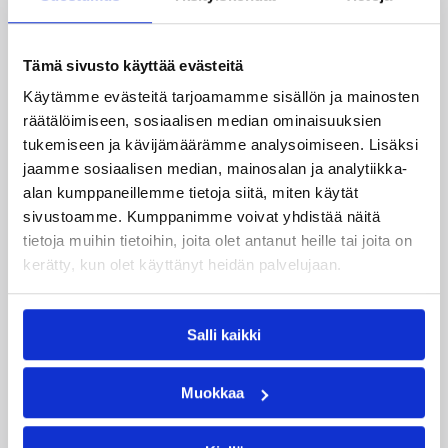
Mika Turunen
Steve Smith
Toni Ilmonen
Tämä sivusto käyttää evästeitä
Käytämme evästeitä tarjoamamme sisällön ja mainosten
Kategoriat
räätälöimiseen, sosiaalisen median ominaisuuksien
tukemiseen ja kävijämäärämme analysoimiseen. Lisäksi
jaamme sosiaalisen median, mainosalan ja analytiikka-
Korisliiga
Sarjat
alan kumppaneillemme tietoja siitä, miten käytät
sivustoamme. Kumppanimme voivat yhdistää näitä
tietoja muihin tietoihin, joita olet antanut heille tai joita on
kerätty, kun olet käyttänyt heidän palvelujaan.
Katso myös
Salli kaikki
Muokkaa