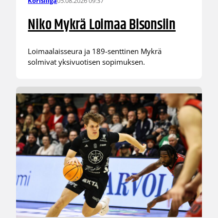
05.08.2026 09:37
Korisliiga
Niko Mykrä Loimaa Bisonsiin
Loimaalaisseura ja 189-senttinen Mykrä
solmivat yksivuotisen sopimuksen.