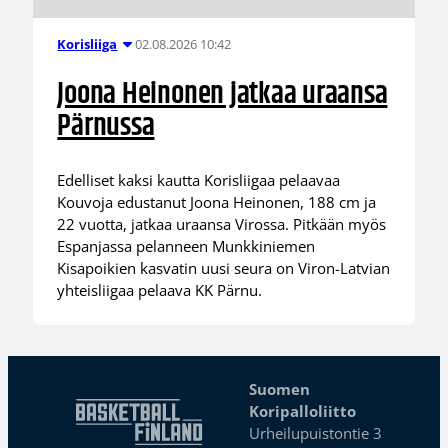
02.08.2026 10:42
Korisliiga
Joona Heinonen jatkaa uraansa
Pärnussa
Edelliset kaksi kautta Korisliigaa pelaavaa
Kouvoja edustanut Joona Heinonen, 188 cm ja
22 vuotta, jatkaa uraansa Virossa. Pitkään myös
Espanjassa pelanneen Munkkiniemen
Kisapoikien kasvatin uusi seura on Viron-Latvian
yhteisliigaa pelaava KK Pärnu.
Suomen
Koripalloliitto
Urheilupuistontie 3