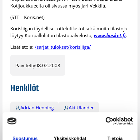
Kotijoukkueelta oli sivussa myös Jari Vekkilä.
(STT – Koris.net)
Korisliigan täydelliset ottelutilastot sekä muita tilastoja
löytyy Koripalloliiton tilastopalvelusta,
www.basket.fi
.
Lisätietoja:
/sarjat_tulokset/korisliiga/
Päivitetty
08.02.2008
Henkilöt
Adrian Henning
Aki Ulander
Emmanuel Dies
Glen Whisby
Ivan Harris
Jari Vekkilä
Suostumus
Yksityiskohdat
Tietoja