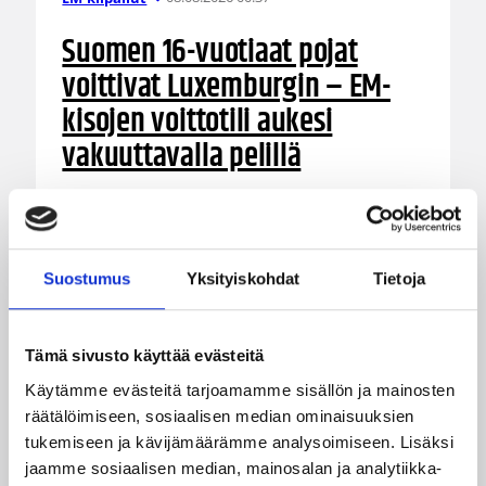
Suomen 16-vuotiaat pojat
voittivat Luxemburgin – EM-
kisojen voittotili aukesi
vakuuttavalla pelillä
Suomen 16-vuotiaat pojat ottivat vakuuttavan
85–45-voiton Luxemburgista B-divisioonan EM-
kilpailuissa johtamalla ottelua alusta loppuun.
Suostumus
Yksityiskohdat
Tietoja
Suomi kohtaa huomenna Ruotsin klo 19.30
Suomen aikaa.
Tämä sivusto käyttää evästeitä
Käytämme evästeitä tarjoamamme sisällön ja mainosten
räätälöimiseen, sosiaalisen median ominaisuuksien
tukemiseen ja kävijämäärämme analysoimiseen. Lisäksi
jaamme sosiaalisen median, mainosalan ja analytiikka-