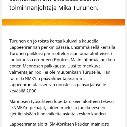
toiminnanjohtaja Mika Turunen.
Turunen on jo toista kertaa kuluvalla kaudella
Lappeenrannan penkin päässä. Ensimmäisellä kerralla
Turunen paikkasi parin ottelun ajan oma-aloitteisesti
joulukuussa eronneen Boutros Malin jättämää aukkoa
ennen Mannosen palkkausta. Uusi toimenkuva
valmentajan rooli ei ole muutenkaan Turuselle. Hän
toimi LrNMKY:n päävalmentajana mm.
lappeenrantalaisseuran noustessa pääsarjatasolle
keväällä 2000.
Mannosen työsuhteen lopettamiseen aloitteen tekivät
LrNMKY:n pelaajat, joiden mielestä joukkueeseen
ajettiin sisään liian vaikeita asioita kesken kauden.
Lappeenranta aloitti SM-Koriksen kauden mainiosti