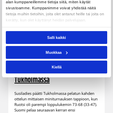
alan kumppaneillemme tietoja siitä, miten käytät
sivustoamme. Kumppanimme voivat yhdistää näitä
tietoja muihin tietoihin, joita olet antanut heille tai joita on
kerätty, kun olet käyttänyt heidän palvelujaan.
Salli kaikki
07.08.2026 21:42
Maaottelu
Muokkaa
Ruotsi piirun verran
Kiellä
Susiladiesia parempi
Tukholmassa
Susiladies päätti Tukholmassa pelatun kahden
ottelun mittaisen miniturnauksen tappioon, kun
Ruotsi oli parempi loppulukemin 73-68 (33-47).
Suomi pelaa seuraavan kerran ensi