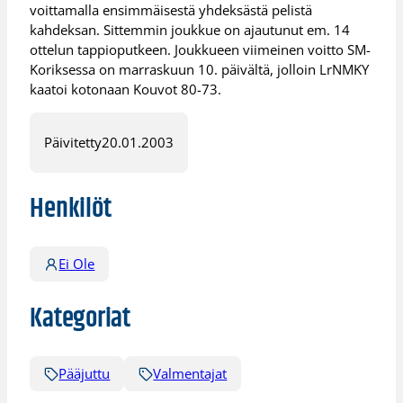
voittamalla ensimmäisestä yhdeksästä pelistä
kahdeksan. Sittemmin joukkue on ajautunut em. 14
ottelun tappioputkeen. Joukkueen viimeinen voitto SM-
Koriksessa on marraskuun 10. päivältä, jolloin LrNMKY
kaatoi kotonaan Kouvot 80-73.
Päivitetty
20.01.2003
Henkilöt
Ei Ole
Kategoriat
Pääjuttu
Valmentajat