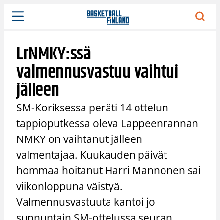
Siirry
sisältöön
LrNMKY:ssä
valmennusvastuu vaihtui
jälleen
SM-Koriksessa peräti 14 ottelun
tappioputkessa oleva Lappeenrannan
NMKY on vaihtanut jälleen
valmentajaa. Kuukauden päivät
hommaa hoitanut Harri Mannonen sai
viikonloppuna väistyä.
Valmennusvastuuta kantoi jo
sunnuntain SM-ottelussa seuran