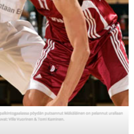
 palkintogaalassa pöydän putsannut Mäkäläinen on pelannut urallaan
vat: Ville Vuorinen & Tomi Kaminen.