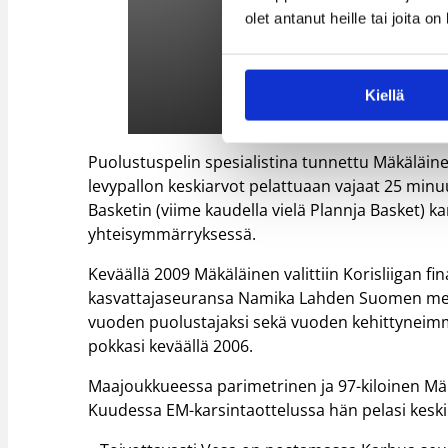
olet antanut heille tai joita o
Kiellä
Puolustuspelin spesialistina tunnettu Mäkäläinen 
levypallon keskiarvot pelattuaan vajaat 25 minu
Basketin (viime kaudella vielä Plannja Basket) 
yhteisymmärryksessä.
Keväällä 2009 Mäkäläinen valittiin Korisliigan f
kasvattajaseuransa Namika Lahden Suomen mesta
vuoden puolustajaksi sekä vuoden kehittyneimm
pokkasi keväällä 2006.
Maajoukkueessa parimetrinen ja 97-kiloinen Mäk
Kuudessa EM-karsintaottelussa hän pelasi kesk