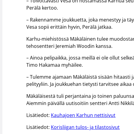
– Toivottavasti Vesa on nostamassa Karhua seur
Perälä kertoo.
– Rakennamme joukkuetta, joka menestyy ja täytt
Vesa sopii erittäin hyvin, Perälä jatkaa.
Karhu-miehistössä Mäkäläinen tulee muodostama
tehosentteri Jeremiah Woodin kanssa.
– Ainoa pelipaikka, jossa meillä ei ole ollut selk
Timo Hakamaa myhäilee.
– Tulemme ajamaan Mäkäläistä sisään hitaasti 
pelityyliin. Ja joukkuehan tietysti tarvitsee aik
Mäkäläisestä tuli perjantaina jo toinen paluuns
Aiemmin päivällä uutisoitiin sentteri Antti Nik
Lisätiedot:
Kauhajoen Karhun nettisivut
Lisätiedot:
Korisliigan tulos- ja tilastosivut