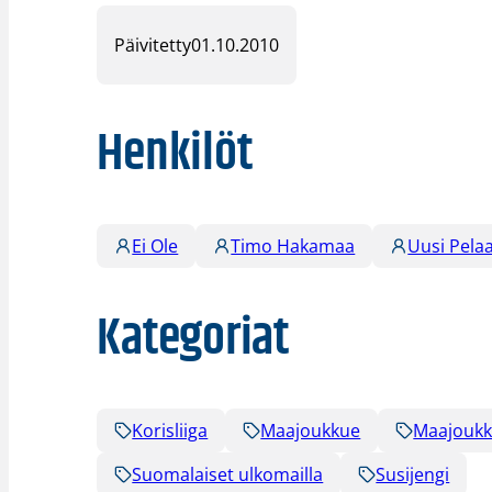
Päivitetty
01.10.2010
Henkilöt
Ei Ole
Timo Hakamaa
Uusi Pelaa
Kategoriat
Korisliiga
Maajoukkue
Maajoukk
Suomalaiset ulkomailla
Susijengi