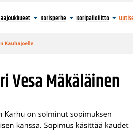
aajoukkueet
Korisperhe
Koripalloliitto
Uutis
n Kauhajoelle
ri Vesa Mäkäläinen
en Karhu on solminut sopimuksen
isen kanssa. Sopimus käsittää kaudet