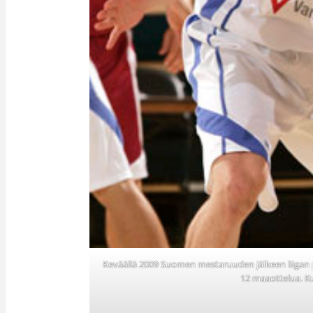
Keväällä 2009 Suomen mestaruuden jälkeen liigan
12 maaottelua. Ku