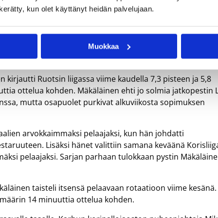
n kerätty, kun olet käyttänyt heidän palvelujaan.
Muokkaa
kirjautti Ruotsin liigassa viime kaudella 7,3 pisteen ja 5,8
uttia ottelua kohden. Mäkäläinen ehti jo solmia jatkopestin 
kanssa, mutta osapuolet purkivat alkuviikosta sopimuksen
inaalien arvokkaimmaksi pelaajaksi, kun hän johdatti
ruuteen. Lisäksi hänet valittiin samana keväänä Korisliig
äksi pelaajaksi. Sarjan parhaan tulokkaan pystin Mäkäläin
äläinen taisteli itsensä pelaavaan rotaatioon viime kesänä.
imäärin 14 minuuttia ottelua kohden.