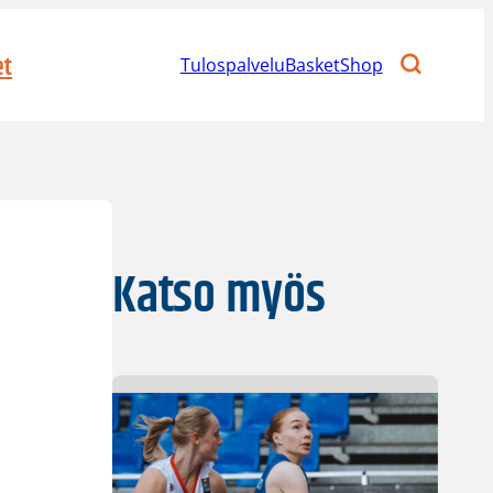
et
Tulospalvelu
BasketShop
Katso myös