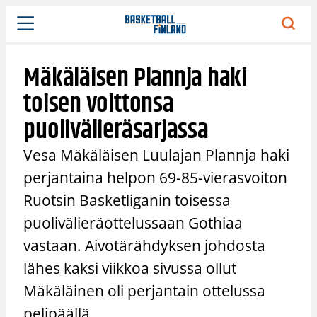
Siirry
sisältöön
Mäkäläisen Plannja haki
toisen voittonsa
puolivälieräsarjassa
Vesa Mäkäläisen Luulajan Plannja haki
perjantaina helpon 69-85-vierasvoiton
Ruotsin Basketliganin toisessa
puolivälieräottelussaan Gothiaa
vastaan. Aivotärähdyksen johdosta
lähes kaksi viikkoa sivussa ollut
Mäkäläinen oli perjantain ottelussa
pelipäällä.