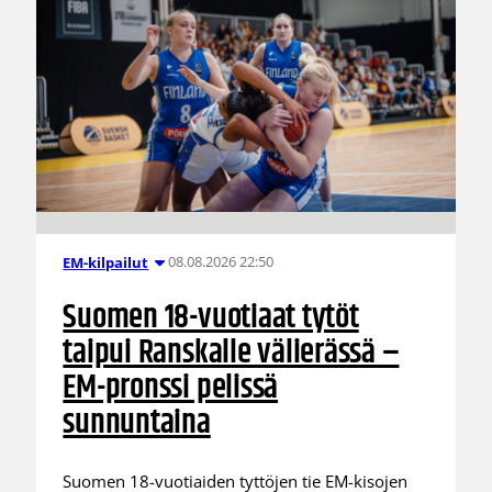
08.08.2026 22:50
EM-kilpailut
Suomen 18-vuotiaat tytöt
taipui Ranskalle välierässä –
EM-pronssi pelissä
sunnuntaina
Suomen 18-vuotiaiden tyttöjen tie EM-kisojen