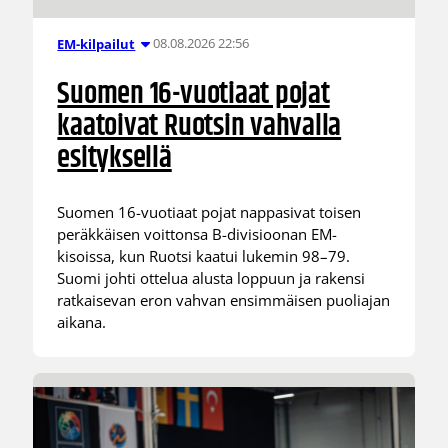
08.08.2026 22:56
EM-kilpailut
Suomen 16-vuotiaat pojat
kaatoivat Ruotsin vahvalla
esityksellä
Suomen 16-vuotiaat pojat nappasivat toisen
peräkkäisen voittonsa B-divisioonan EM-
kisoissa, kun Ruotsi kaatui lukemin 98–79.
Suomi johti ottelua alusta loppuun ja rakensi
ratkaisevan eron vahvan ensimmäisen puoliajan
aikana.