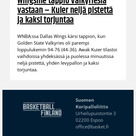
Wingsille tappio Valkyriesia
vastaan – Kuier neljä pistettä
ja kaksi torjuntaa
WNBA:ssa Dallas Wings kärsi tappion, kun
Golden State Valkyries oli parempi
loppulukemin 94-76 (44-36). Awak Kuier tilastoi
vaihdoissa yhdeksässä ja puolessa minuutissa
neljä pistettä, yhden levypallon ja kaksi
torjuntaa.
Suomen
Koripalloliitto
Urheilupuistontie 3
02200 Espoo
office@basket.fi