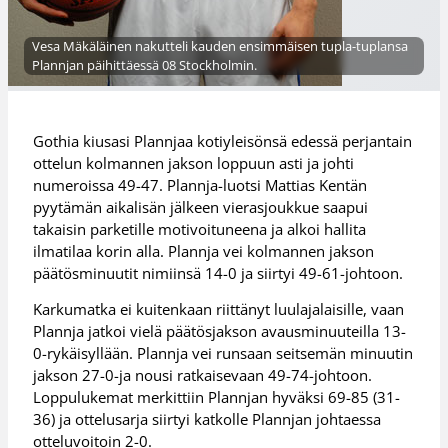
Vesa Mäkäläinen nakutteli kauden ensimmäisen tupla-tuplansa
Plannjan päihittäessä 08 Stockholmin.
Gothia kiusasi Plannjaa kotiyleisönsä edessä perjantain
ottelun kolmannen jakson loppuun asti ja johti
numeroissa 49-47. Plannja-luotsi Mattias Kentän
pyytämän aikalisän jälkeen vierasjoukkue saapui
takaisin parketille motivoituneena ja alkoi hallita
ilmatilaa korin alla. Plannja vei kolmannen jakson
päätösminuutit nimiinsä 14-0 ja siirtyi 49-61-johtoon.
Karkumatka ei kuitenkaan riittänyt luulajalaisille, vaan
Plannja jatkoi vielä päätösjakson avausminuuteilla 13-
0-rykäisyllään. Plannja vei runsaan seitsemän minuutin
jakson 27-0-ja nousi ratkaisevaan 49-74-johtoon.
Loppulukemat merkittiin Plannjan hyväksi 69-85 (31-
36) ja ottelusarja siirtyi katkolle Plannjan johtaessa
otteluvoitoin 2-0.