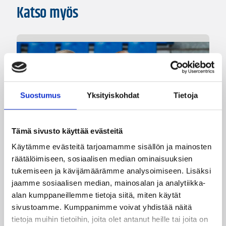
Katso myös
Suostumus
Yksityiskohdat
Tietoja
Tämä sivusto käyttää evästeitä
Käytämme evästeitä tarjoamamme sisällön ja mainosten
räätälöimiseen, sosiaalisen median ominaisuuksien
08.08.2026 22:58
3×3
tukemiseen ja kävijämäärämme analysoimiseen. Lisäksi
Suomea edustavat 3×3-
jaamme sosiaalisen median, mainosalan ja analytiikka-
alan kumppaneillemme tietoja siitä, miten käytät
joukkueet aloittivat Nordic Cup
sivustoamme. Kumppanimme voivat yhdistää näitä
-urakkansa Kööpenhaminassa
tietoja muihin tietoihin, joita olet antanut heille tai joita on