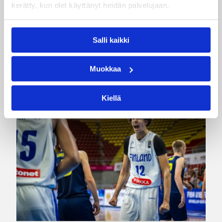
kerätty, kun olet käyttänyt heidän palvelujaan.
Naisten joukkue nappasi avauspäivänä kaksi
voittoa neljästä ottelustaan, kun taas miesten
Salli kaikki
joukkue haastoi vastustajiaan tiukoissa
kamppailuissa, mutta jäi tällä kertaa ilman
voittoja.
Muokkaa
Kiellä