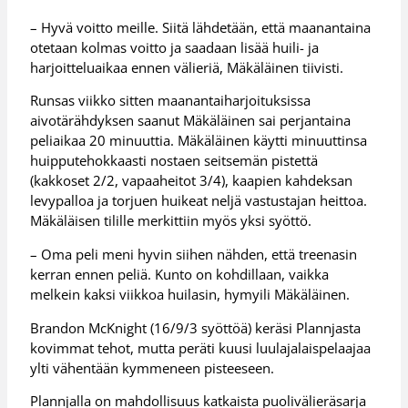
– Hyvä voitto meille. Siitä lähdetään, että maanantaina
otetaan kolmas voitto ja saadaan lisää huili- ja
harjoitteluaikaa ennen välieriä, Mäkäläinen tiivisti.
Runsas viikko sitten maanantaiharjoituksissa
aivotärähdyksen saanut Mäkäläinen sai perjantaina
peliaikaa 20 minuuttia. Mäkäläinen käytti minuuttinsa
huipputehokkaasti nostaen seitsemän pistettä
(kakkoset 2/2, vapaaheitot 3/4), kaapien kahdeksan
levypalloa ja torjuen huikeat neljä vastustajan heittoa.
Mäkäläisen tilille merkittiin myös yksi syöttö.
– Oma peli meni hyvin siihen nähden, että treenasin
kerran ennen peliä. Kunto on kohdillaan, vaikka
melkein kaksi viikkoa huilasin, hymyili Mäkäläinen.
Brandon McKnight (16/9/3 syöttöä) keräsi Plannjasta
kovimmat tehot, mutta peräti kuusi luulajalaispelaajaa
ylti vähentään kymmeneen pisteeseen.
Plannjalla on mahdollisuus katkaista puolivälieräsarja